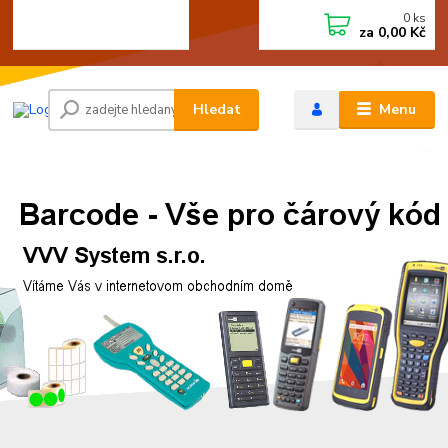
0
ks
+420 472744350
CZK
za
0,00 Kč
Po - Pá 8:00 - 15:00
Hledat
Menu