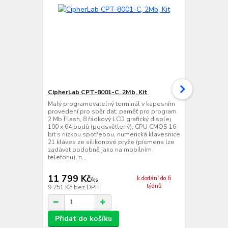
CipherLab CPT-8001-C, 2Mb, Kit
CipherLab C
2Mb, Kit
Malý programovatelný terminál v kapesním
provedení pro sběr dat, paměť pro program
Malý program
2 Mb Flash, 8 řádkový LCD grafický displej
antimikrobi
100 x 64 bodů (podsvětlený), CPU CMOS 16-
sběr dat, pa
bit s nízkou spotřebou, numerická klávesnice
řádkový LCD 
21 kláves ze silikonové pryže (písmena lze
(podsvětlený
zadávat podobně jako na mobilním
spotřebou, n
telefonu), n...
ze silikonov
podobně jako
11 799 Kč
10 896 
k dodání do 6
/
ks
týdnů
9 751 Kč
bez DPH
9 005 Kč
bez
Přidat do košíku
Přidat d