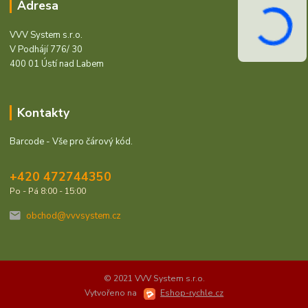
Adresa
VVV System s.r.o.
V Podhájí 776/ 30
400 01 Ústí nad Labem
Kontakty
Barcode - Vše pro čárový kód.
+420 472744350
Po - Pá 8:00 - 15:00
obchod@vvvsystem.cz
© 2021 VVV System s.r.o.
Vytvořeno na
Eshop-rychle.cz