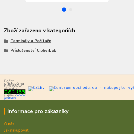
Zboží zařazeno v kategoriích
Terminály a Počítače
Příslušenství CipherLab
Počet
přístupů na
tuto www
stránku:
(zajišťuje
WWW
počítadlo)
Informace pro zákazníky
O nás
Jak nakupovat