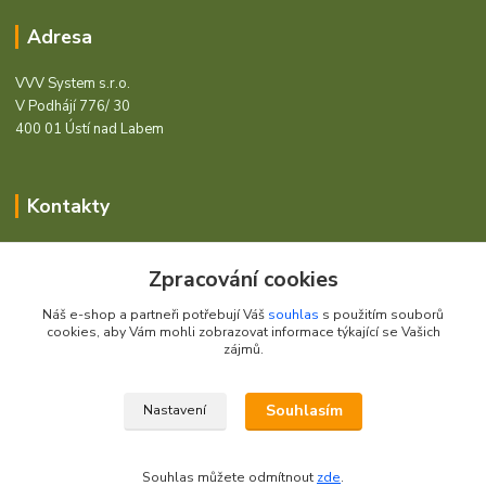
Adresa
VVV System s.r.o.
V Podhájí 776/ 30
400 01 Ústí nad Labem
Kontakty
Barcode - Vše pro čárový kód.
Zpracování cookies
+420 472744350
Náš e-shop a partneři potřebují Váš
souhlas
s použitím souborů
Po - Pá 8:00 - 15:00
cookies, aby Vám mohli zobrazovat informace týkající se Vašich
zájmů.
obchod@vvvsystem.cz
Souhlasím
Nastavení
© 2021 VVV System s.r.o.
Souhlas můžete odmítnout
zde
.