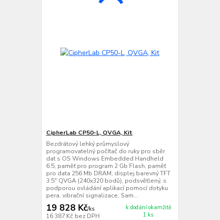
CipherLab CP50-L, QVGA, Kit
Bezdrátový lehký průmyslový
programovatelný počítač do ruky pro sběr
dat s OS Windows Embedded Handheld
6.5, paměť pro program 2 Gb Flash, paměť
pro data 256 Mb DRAM, displej barevný TFT
3.5" QVGA (240x320 bodů), podsvětlený, s
podporou ovládání aplikací pomocí dotyku
pera, vibrační signalizace, Sam...
19 828 Kč
k dodání okamžitě
/
ks
1 ks
16 387 Kč
bez DPH