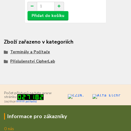
Přidat do košíku
Zboží zařazeno v kategoriích
Terminály a Počítače
Příslušenství CipherLab
Počet přístupů na tuto www
stránku:
(zajišťuje
WWW počítadlo)
Informace pro zákazníky
O nás