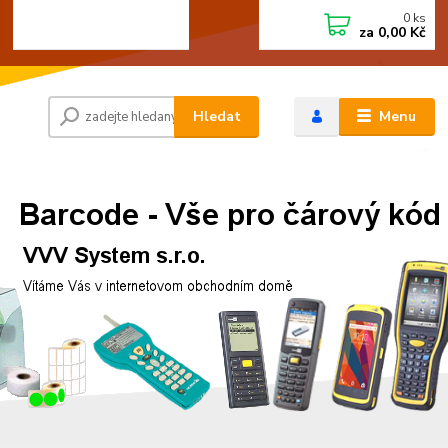
0
ks
+420 472744350
CZK
za
0,00 Kč
Po - Pá 8:00 - 15:00
Hledat
Menu