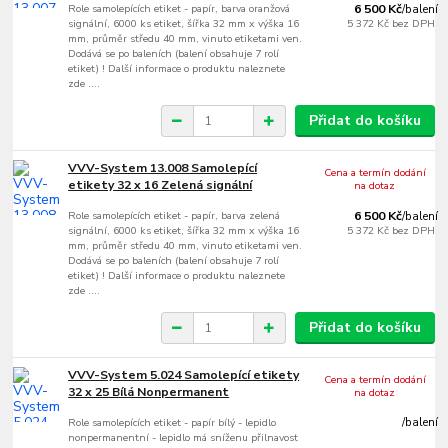
Role samolepících etiket - papír, barva oranžová
6 500 Kč
/
balení
signální, 6000 ks etiket, šířka 32 mm x výška 16
5 372 Kč
bez DPH
mm, průměr středu 40 mm, vinuto etiketami ven.
Dodává se po baleních (balení obsahuje 7 rolí
etiket) ! Další informace o produktu naleznete
zde ....
Přidat do košíku
VVV-System 13.008 Samolepící
Cena a termín dodání
etikety 32 x 16 Zelená signální
na dotaz
Role samolepících etiket - papír, barva zelená
6 500 Kč
/
balení
signální, 6000 ks etiket, šířka 32 mm x výška 16
5 372 Kč
bez DPH
mm, průměr středu 40 mm, vinuto etiketami ven.
Dodává se po baleních (balení obsahuje 7 rolí
etiket) ! Další informace o produktu naleznete
zde ....
Přidat do košíku
VVV-System 5.024 Samolepící etikety
Cena a termín dodání
32 x 25 Bílá Nonpermanent
na dotaz
Role samolepících etiket - papír bílý - lepidlo
/
balení
nonpermanentní - lepidlo má sníženu přilnavost