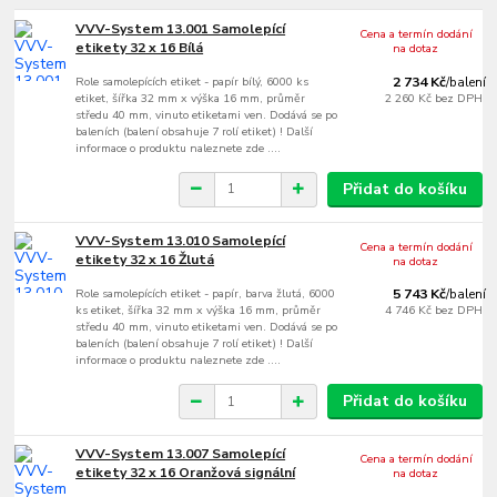
VVV-System 13.001 Samolepící
Cena a termín dodání
etikety 32 x 16 Bílá
na dotaz
Role samolepících etiket - papír bílý, 6000 ks
2 734 Kč
/
balení
etiket, šířka 32 mm x výška 16 mm, průměr
2 260 Kč
bez DPH
středu 40 mm, vinuto etiketami ven. Dodává se po
baleních (balení obsahuje 7 rolí etiket) ! Další
informace o produktu naleznete zde ....
Přidat do košíku
VVV-System 13.010 Samolepící
Cena a termín dodání
etikety 32 x 16 Žlutá
na dotaz
Role samolepících etiket - papír, barva žlutá, 6000
5 743 Kč
/
balení
ks etiket, šířka 32 mm x výška 16 mm, průměr
4 746 Kč
bez DPH
středu 40 mm, vinuto etiketami ven. Dodává se po
baleních (balení obsahuje 7 rolí etiket) ! Další
informace o produktu naleznete zde ....
Přidat do košíku
VVV-System 13.007 Samolepící
Cena a termín dodání
etikety 32 x 16 Oranžová signální
na dotaz