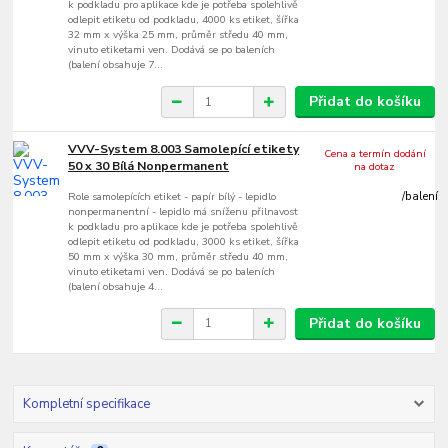
k podkladu pro aplikace kde je potřeba spolehlivě
odlepit etiketu od podkladu, 4000 ks etiket, šířka
32 mm x výška 25 mm, průměr středu 40 mm,
vinuto etiketami ven. Dodává se po baleních
(balení obsahuje 7...
Přidat do košíku
VVV-System 8.003 Samolepící etikety
Cena a termín dodání
50 x 30 Bílá Nonpermanent
na dotaz
Role samolepících etiket - papír bílý - lepidlo
/
balení
nonpermanentní - lepidlo má sníženu přilnavost
k podkladu pro aplikace kde je potřeba spolehlivě
odlepit etiketu od podkladu, 3000 ks etiket, šířka
50 mm x výška 30 mm, průměr středu 40 mm,
vinuto etiketami ven. Dodává se po baleních
(balení obsahuje 4...
Přidat do košíku
Kompletní specifikace