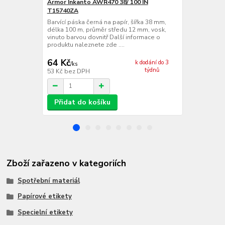
Armor Inkanto AWR470 38/ 100 IN
VVV-System
T15740ZA
Barvící páska
délka 360 m,
Barvící páska černá na papír, šířka 38 mm,
vinuto barvo
délka 100 m, průměr středu 12 mm, vosk,
produktu nale
vinuto barvou dovnitř Další informace o
produktu naleznete zde ....
64 Kč
123 Kč
k dodání do 3
/
ks
/
ks
týdnů
53 Kč
bez DPH
102 Kč
bez 
Přidat do košíku
Přidat d
Zboží zařazeno v kategoriích
Spotřební materiál
Papírové etikety
Specielní etikety