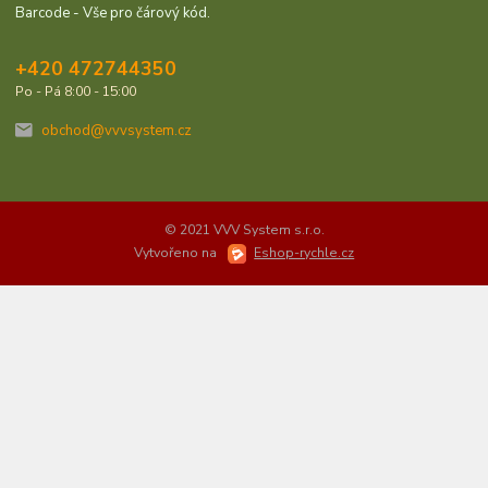
Barcode - Vše pro čárový kód.
+420 472744350
Po - Pá 8:00 - 15:00
obchod@vvvsystem.cz
© 2021 VVV System s.r.o.
Vytvořeno na
Eshop-rychle.cz