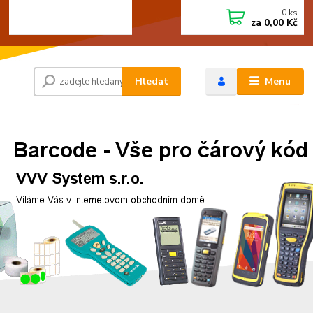
0
ks
+420 472744350
CZK
za
0,00 Kč
Po - Pá 8:00 - 15:00
Hledat
Menu