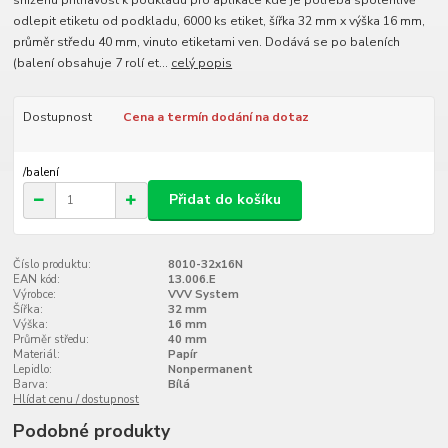
sníženu přilnavost k podkladu pro aplikace kde je potřeba spolehlivě
odlepit etiketu od podkladu, 6000 ks etiket, šířka 32 mm x výška 16 mm,
průměr středu 40 mm, vinuto etiketami ven. Dodává se po baleních
(balení obsahuje 7 rolí et...
celý popis
Dostupnost
Cena a termín dodání na dotaz
/
balení
Přidat do košíku
Číslo produktu:
8010-32x16N
EAN kód:
13.006.E
Výrobce:
VVV System
Šířka:
32 mm
Výška:
16 mm
Průměr středu:
40 mm
Materiál:
Papír
Lepidlo:
Nonpermanent
Barva:
Bílá
Hlídat cenu / dostupnost
Podobné produkty