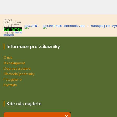
Počet
přístupů na
tuto www
stránku:
(zajišťuje
WWW
počítadlo)
Informace pro zákazníky
O nás
Jak nakupovat
Doprava a platba
Obchodní podmínky
Fotogalerie
Kontakty
Kde nás najdete