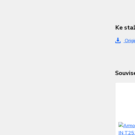
Ke sta
Origi
Souvise