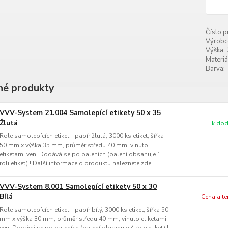
Číslo p
Výrobc
Výška:
Materiá
Barva:
é produkty
VVV-System 21.004 Samolepící etikety 50 x 35
Žlutá
k dod
Role samolepících etiket - papír žlutá, 3000 ks etiket, šířka
50 mm x výška 35 mm, průměr středu 40 mm, vinuto
etiketami ven. Dodává se po baleních (balení obsahuje 1
roli etiket) ! Další informace o produktu naleznete zde ....
VVV-System 8.001 Samolepící etikety 50 x 30
Bílá
Cena a t
Role samolepících etiket - papír bílý, 3000 ks etiket, šířka 50
mm x výška 30 mm, průměr středu 40 mm, vinuto etiketami