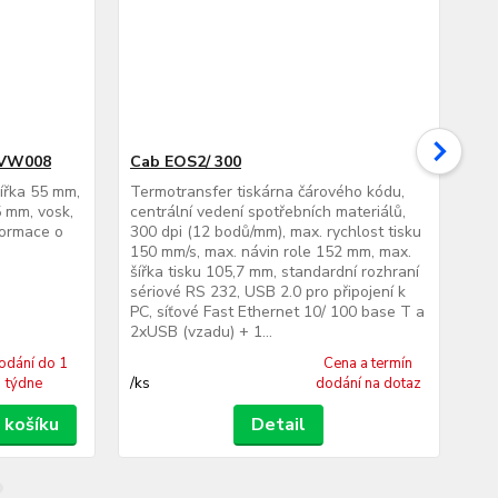
 VW008
Cab EOS2/ 300
Ca
šířka 55 mm,
Termotransfer tiskárna čárového kódu,
Ter
 mm, vosk,
centrální vedení spotřebních materiálů,
cen
formace o
300 dpi (12 bodů/mm), max. rychlost tisku
300
150 mm/s, max. návin role 152 mm, max.
150
šířka tisku 105,7 mm, standardní rozhraní
šíř
sériové RS 232, USB 2.0 pro připojení k
sér
PC, síťové Fast Ethernet 10/ 100 base T a
PC,
2xUSB (vzadu) + 1...
2xU
odání do 1
Cena a termín
/
ks
/
ks
týdne
dodání na dotaz
 košíku
Detail