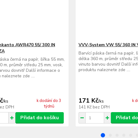
nkanto AWR470 55/ 300 IN
VVV-System VW 55/ 360 IN
ZA
Barvící páska černá na papír, 
délka 360 m, průměr středu 25
páska černá na papír, šířka 55 mm,
vinuto barvou dovnitř Další in
0 m, průměr středu 25 mm, vosk,
produktu naleznete zde ....
arvou dovnitř Další informace o
 naleznete zde ....
č
171 Kč
k dodání do 3
k d
/
ks
/
ks
týdnů
ez DPH
141 Kč
bez DPH
Přidat do košíku
Přidat do