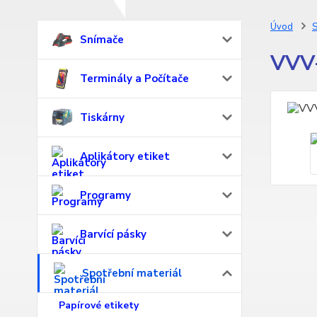
Úvod
S
Snímače
VVV-
Terminály a Počítače
Tiskárny
Aplikátory etiket
Programy
Barvící pásky
Spotřební materiál
Papírové etikety