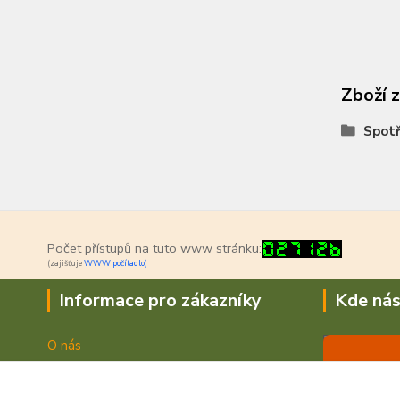
Zboží 
Spotř
Počet přístupů na tuto www stránku:
(zajišťuje
WWW počítadlo)
Informace pro zákazníky
Kde nás
O nás
Jak nakupovat
Doprava a platba