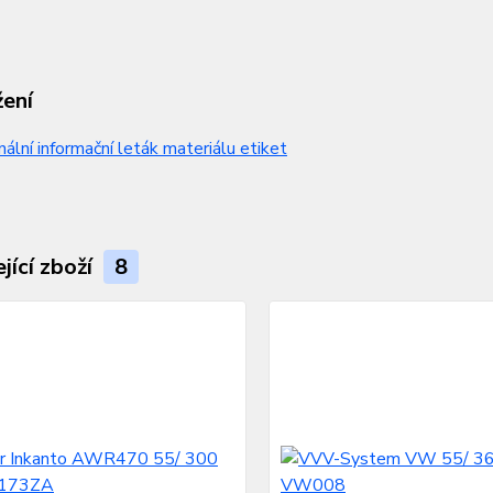
žení
nální informační leták materiálu etiket
jící zboží
8