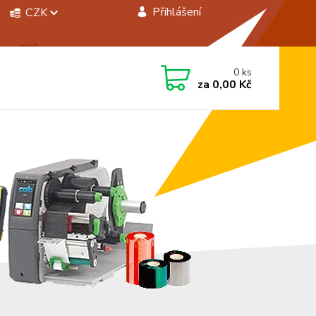
Přihlášení
CZK
 si rady? Zavolejte.
0
ks
 472744350
za
0,00 Kč
á 8:00 - 15:00