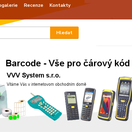
ogalerie
Recenze
Kontakty
Nevíte
Hledat
+420
Po - P