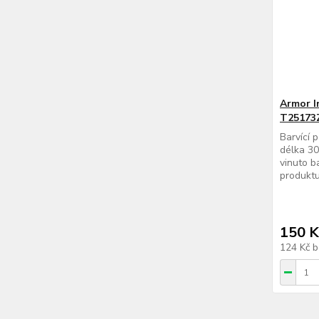
Armor I
T25173
Barvící 
délka 30
vinuto b
produktu
150 K
124 Kč
b