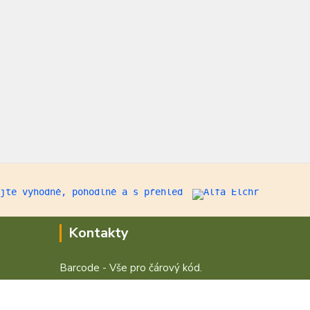
Kontakty
Barcode - Vše pro čárový kód.
+420 472744350