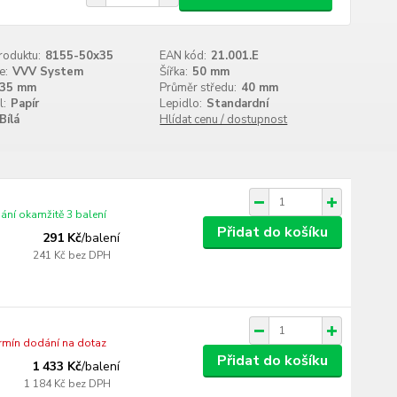
roduktu:
8155-50x35
EAN kód:
21.001.E
e:
VVV System
Šířka:
50 mm
35 mm
Průměr středu:
40 mm
l:
Papír
Lepidlo:
Standardní
Bílá
Hlídat cenu / dostupnost
ání okamžitě 3 balení
Přidat do košíku
291 Kč
/
balení
241 Kč
bez DPH
ermín dodání na dotaz
Přidat do košíku
1 433 Kč
/
balení
1 184 Kč
bez DPH