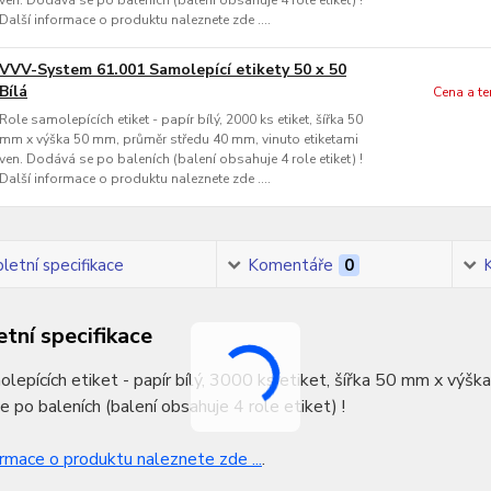
ven. Dodává se po baleních (balení obsahuje 4 role etiket) !
Další informace o produktu naleznete zde ....
VVV-System 61.001 Samolepící etikety 50 x 50
Bílá
Cena a t
Role samolepících etiket - papír bílý, 2000 ks etiket, šířka 50
mm x výška 50 mm, průměr středu 40 mm, vinuto etiketami
ven. Dodává se po baleních (balení obsahuje 4 role etiket) !
Další informace o produktu naleznete zde ....
etní specifikace
Komentáře
0
tní specifikace
lepících etiket - papír bílý, 3000 ks etiket, šířka 50 mm x výš
 po baleních (balení obsahuje 4 role etiket) !
ormace o produktu naleznete zde ...
.