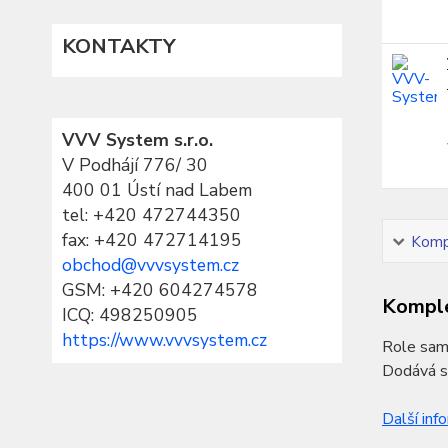
KONTAKTY
VVV System s.r.o.
V Podhájí 776/ 30
400 01 Ústí nad Labem
tel:
+420 472744350
fax: +420 472714195
Kompl
obchod@vvvsystem.cz
GSM: +420 604274578
Komple
ICQ: 498250905
https://www.vvvsystem.cz
Role samo
Dodává se
Další inf