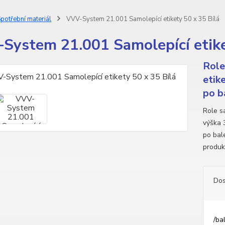
potřební materiál
VVV-System 21.001 Samolepící etikety 50 x 35 Bílá
System 21.001 Samolepící etike
Role
etik
po b
Role sa
výška 
po bale
produk
Dos
/
ba