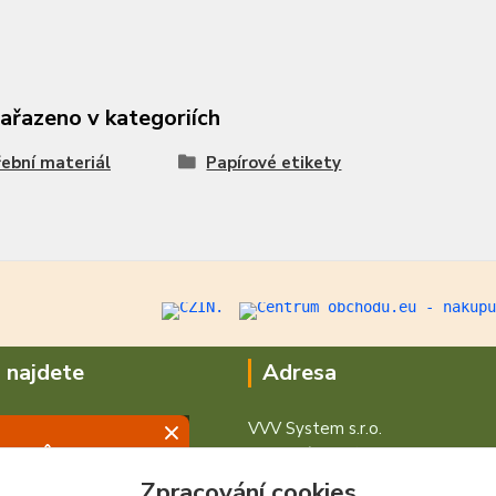
zařazeno v kategoriích
ební materiál
Papírové etikety
 najdete
Adresa
VVV System s.r.o.
V Podhájí 776/ 30
400 01 Ústí nad Labem
Zpracování cookies