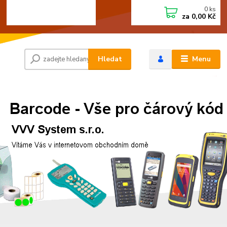
0
ks
+420 472744350
CZK
za
0,00 Kč
Po - Pá 8:00 - 15:00
Hledat
Menu