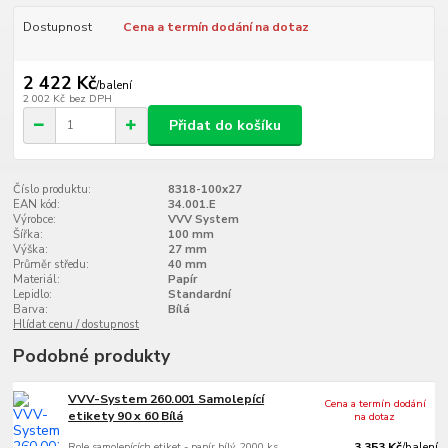
Dostupnost
Cena a termín dodání na dotaz
2 422 Kč
/
balení
2 002 Kč
bez DPH
Přidat do košíku
Číslo produktu:
8318-100x27
EAN kód:
34.001.E
Výrobce:
VVV System
Šířka:
100 mm
Výška:
27 mm
Průměr středu:
40 mm
Materiál:
Papír
Lepidlo:
Standardní
Barva:
Bílá
Hlídat cenu / dostupnost
Podobné produkty
VVV-System 260.001 Samolepící
Cena a termín dodání
etikety 90 x 60 Bílá
na dotaz
Role samolepících etiket - papír bílý, 2000 ks
3 353 Kč
/
balení