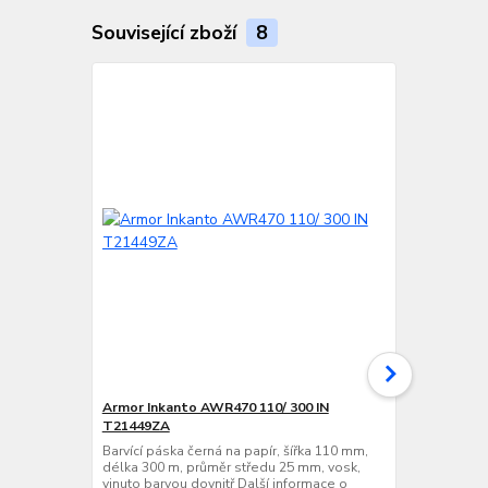
Související zboží
8
TOP produkt
Armor Inkanto AWR470 110/ 300 IN
VVV-System
T21449ZA
Barvící páska
délka 300 m,
Barvící páska černá na papír, šířka 110 mm,
vinuto barvo
délka 300 m, průměr středu 25 mm, vosk,
produktu nale
vinuto barvou dovnitř Další informace o