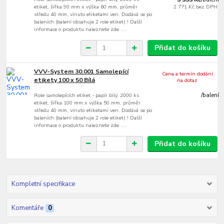
etiket, šířka 90 mm x výška 60 mm, průměr
2 771 Kč
bez DPH
středu 40 mm, vinuto etiketami ven. Dodává se po
baleních (balení obsahuje 2 role etiket) ! Další
informace o produktu naleznete zde ....
Přidat do košíku
VVV-System 30.001 Samolepící
Cena a termín dodání
etikety 100 x 50 Bílá
na dotaz
Role samolepících etiket - papír bílý, 2000 ks
/
balení
etiket, šířka 100 mm x výška 50 mm, průměr
středu 40 mm, vinuto etiketami ven. Dodává se po
baleních (balení obsahuje 2 role etiket) ! Další
informace o produktu naleznete zde ....
Přidat do košíku
Kompletní specifikace
Komentáře
0