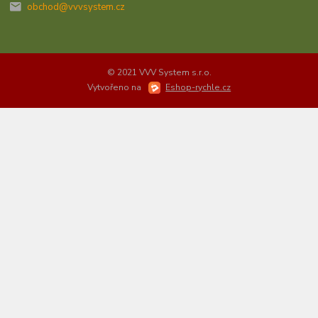
obchod@vvvsystem.cz
© 2021 VVV System s.r.o.
Vytvořeno na
Eshop-rychle.cz