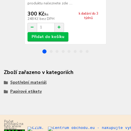
produktu naleznete zde ....
300 Kč
284 Kč
k dodání do 3
/
ks
/
ks
týdnů
248 Kč
bez DPH
235 Kč
bez 
Přidat do košíku
Přidat d
Zboží zařazeno v kategoriích
Spotřební materiál
Papírové etikety
Počet
přístupů na
tuto www
stránku: