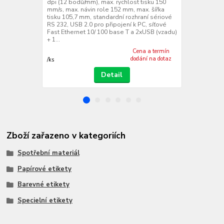
dpi (12 bodů/mm), max. rychlost tisku 150
dpi (12 bodů
mm/s, max. návin role 152 mm, max. šířka
mm/s, max. n
tisku 105,7 mm, standardní rozhraní sériové
tisku 105,7 
RS 232, USB 2.0 pro připojení k PC, síťové
RS 232, USB 2
Fast Ethernet 10/ 100 base T a 2xUSB (vzadu)
Fast Etherne
+ 1...
+ 1...
Cena a termín
dodání na dotaz
/
ks
/
ks
Detail
Zboží zařazeno v kategoriích
Spotřební materiál
Papírové etikety
Barevné etikety
Specielní etikety