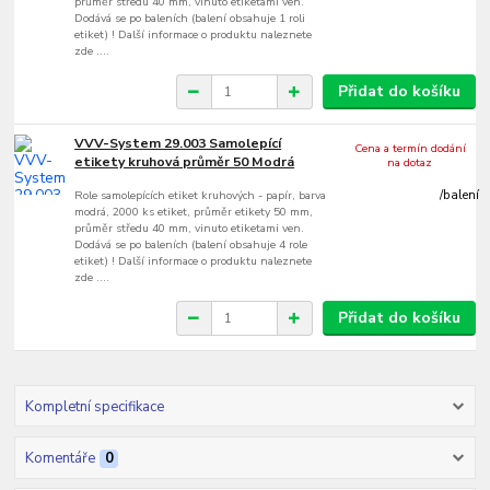
průměr středu 40 mm, vinuto etiketami ven.
Dodává se po baleních (balení obsahuje 1 roli
etiket) ! Další informace o produktu naleznete
zde ....
Přidat do košíku
VVV-System 29.003 Samolepící
Cena a termín dodání
etikety kruhová průměr 50 Modrá
na dotaz
Role samolepících etiket kruhových - papír, barva
/
balení
modrá, 2000 ks etiket, průměr etikety 50 mm,
průměr středu 40 mm, vinuto etiketami ven.
Dodává se po baleních (balení obsahuje 4 role
etiket) ! Další informace o produktu naleznete
zde ....
Přidat do košíku
Kompletní specifikace
Komentáře
0