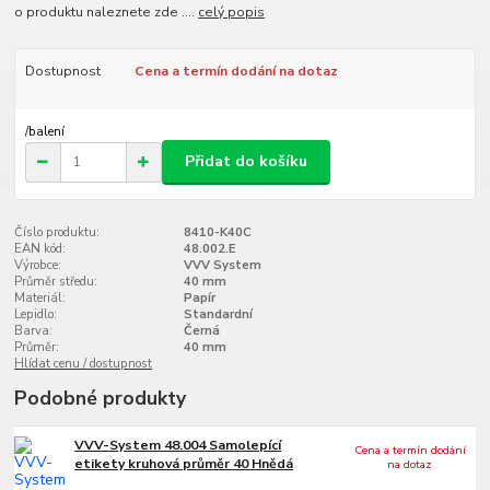
o produktu naleznete zde ....
celý popis
Dostupnost
Cena a termín dodání na dotaz
/
balení
Přidat do košíku
Číslo produktu:
8410-K40C
EAN kód:
48.002.E
Výrobce:
VVV System
Průměr středu:
40 mm
Materiál:
Papír
Lepidlo:
Standardní
Barva:
Černá
Průměr:
40 mm
Hlídat cenu / dostupnost
Podobné produkty
VVV-System 48.004 Samolepící
Cena a termín dodání
etikety kruhová průměr 40 Hnědá
na dotaz