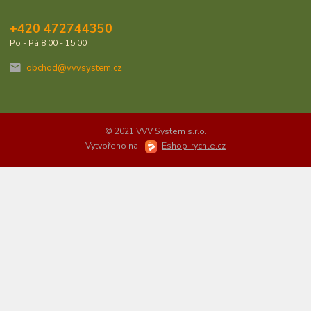
+420 472744350
Po - Pá 8:00 - 15:00
obchod@vvvsystem.cz
© 2021 VVV System s.r.o.
Vytvořeno na
Eshop-rychle.cz