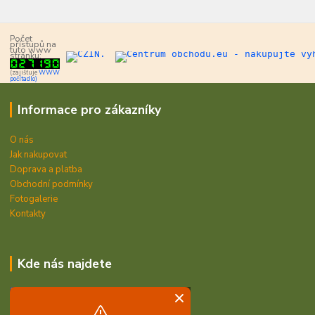
Počet
přístupů na
tuto www
stránku:
(zajišťuje
WWW
počítadlo)
Informace pro zákazníky
O nás
Jak nakupovat
Doprava a platba
Obchodní podmínky
Fotogalerie
Kontakty
Kde nás najdete