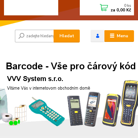
0
ks
+420 472744350
CZK
za
0,00 Kč
Po - Pá 8:00 - 15:00
Hledat
Menu