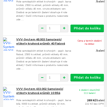
Role samolepících etiket kruhových - papír, barva
/
balení
hnědá, 2500 ks etiket, průměr etikety 40 mm,
průměr středu 40 mm, vinuto etiketami ven.
Dodává se po baleních (balení obsahuje 4 role
etiket) ! Další informace o produktu naleznete
zde ....
Přidat do košíku
VVV-System 48.003 Samolepící
Cena a termín dodání
etikety kruhová průměr 40 Fialová
na dotaz
Role samolepících etiket kruhových - papír, barva
/
balení
fialová, 2500 ks etiket, průměr etikety 40 mm,
průměr středu 40 mm, vinuto etiketami ven.
Dodává se po baleních (balení obsahuje 4 role
etiket) ! Další informace o produktu naleznete
zde ....
Přidat do košíku
VVV-System 433.002 Samolepící
k dodání okamžitě
etikety kruhová průměr 10 Bílá
111 balení
Role samolepících etiket kruhových - papír, barva
269 Kč
/
balení
bílá, 9000 ks etiket, průměr etikety 10 mm,
222 Kč
bez DPH