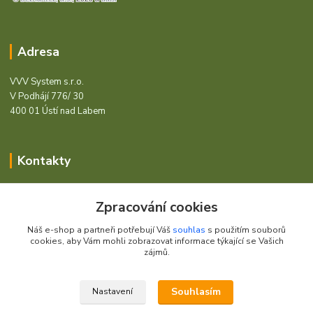
Adresa
VVV System s.r.o.
V Podhájí 776/ 30
400 01 Ústí nad Labem
Kontakty
Barcode - Vše pro čárový kód.
Zpracování cookies
+420 472744350
Náš e-shop a partneři potřebují Váš
souhlas
s použitím souborů
Po - Pá 8:00 - 15:00
cookies, aby Vám mohli zobrazovat informace týkající se Vašich
zájmů.
obchod@vvvsystem.cz
Souhlasím
Nastavení