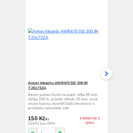
Armor Inkanto AWR470 55/ 300 IN
VVV-System
T25173ZA
Barvící páska
délka 360 m,
Barvící páska černá na papír, šířka 55 mm,
vinuto barvo
délka 300 m, průměr středu 25 mm, vosk,
produktu nale
vinuto barvou dovnitř Další informace o
produktu naleznete zde ....
150 Kč
171 Kč
k dodání do 3
/
ks
/
ks
týdnů
124 Kč
bez DPH
141 Kč
bez 