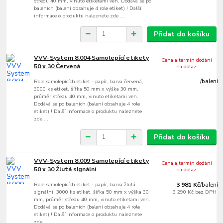
středu 40 mm, vinuto etiketami ven. Dodává se po
baleních (balení obsahuje 4 role etiket) ! Další
informace o produktu naleznete zde ....
Přidat do košíku
VVV-System 8.004 Samolepící etikety
Cena a termín dodání
50 x 30 Červená
na dotaz
Role samolepících etiket - papír, barva červená,
/
balení
3000 ks etiket, šířka 50 mm x výška 30 mm,
průměr středu 40 mm, vinuto etiketami ven.
Dodává se po baleních (balení obsahuje 4 role
etiket) ! Další informace o produktu naleznete
zde ....
Přidat do košíku
VVV-System 8.009 Samolepící etikety
Cena a termín dodání
50 x 30 Žlutá signální
na dotaz
Role samolepících etiket - papír, barva žlutá
3 981 Kč
/
balení
signální, 3000 ks etiket, šířka 50 mm x výška 30
3 290 Kč
bez DPH
mm, průměr středu 40 mm, vinuto etiketami ven.
Dodává se po baleních (balení obsahuje 4 role
etiket) ! Další informace o produktu naleznete
zde ....