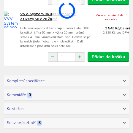
VVV-System 96.009 Samolepící
Cena a termín dodání
etikety 50 x 20 Žlutá
na dotaz
Role samolepících etiket - papír, barva žlutá, 5000
3 543 Kč
/
balení
ks etiket, šířka 50 mm x výška 20 mm, průměr
2 928 Kč
bez DPH
středu 40 mm, vinuto etiketami ven. Dodává se po
baleních (balení obsahuje 4 role etiket) ! Další
informace o produktu naleznete zde ....
Přidat do košíku
Kompletní specifikace
Komentáře
0
Ke stažení
Související zboží
8