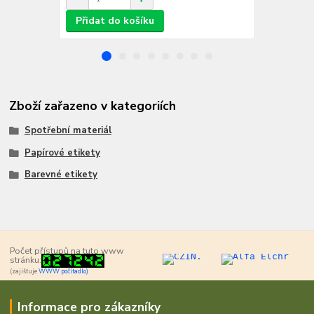
Přidat do košíku
Přidat d
Zboží zařazeno v kategoriích
Spotřební materiál
Papírové etikety
Barevné etikety
Počet přístupů na tuto www
stránku:
(zajišťuje
WWW počítadlo)
Informace pro zákazníky