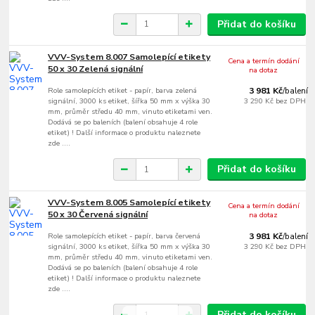
Přidat do košíku
VVV-System 8.007 Samolepící etikety
Cena a termín dodání
50 x 30 Zelená signální
na dotaz
Role samolepících etiket - papír, barva zelená
3 981 Kč
/
balení
signální, 3000 ks etiket, šířka 50 mm x výška 30
3 290 Kč
bez DPH
mm, průměr středu 40 mm, vinuto etiketami ven.
Dodává se po baleních (balení obsahuje 4 role
etiket) ! Další informace o produktu naleznete
zde ....
Přidat do košíku
VVV-System 8.005 Samolepící etikety
Cena a termín dodání
50 x 30 Červená signální
na dotaz
Role samolepících etiket - papír, barva červená
3 981 Kč
/
balení
signální, 3000 ks etiket, šířka 50 mm x výška 30
3 290 Kč
bez DPH
mm, průměr středu 40 mm, vinuto etiketami ven.
Dodává se po baleních (balení obsahuje 4 role
etiket) ! Další informace o produktu naleznete
zde ....
Přidat do košíku