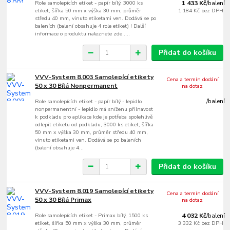
Role samolepících etiket - papír bílý, 3000 ks
1 433 Kč
/
balení
etiket, šířka 50 mm x výška 30 mm, průměr
1 184 Kč
bez DPH
středu 40 mm, vinuto etiketami ven. Dodává se po
baleních (balení obsahuje 4 role etiket) ! Další
informace o produktu naleznete zde ....
Přidat do košíku
VVV-System 8.003 Samolepící etikety
Cena a termín dodání
50 x 30 Bílá Nonpermanent
na dotaz
Role samolepících etiket - papír bílý - lepidlo
/
balení
nonpermanentní - lepidlo má sníženu přilnavost
k podkladu pro aplikace kde je potřeba spolehlivě
odlepit etiketu od podkladu, 3000 ks etiket, šířka
50 mm x výška 30 mm, průměr středu 40 mm,
vinuto etiketami ven. Dodává se po baleních
(balení obsahuje 4...
Přidat do košíku
VVV-System 8.019 Samolepící etikety
Cena a termín dodání
50 x 30 Bílá Primax
na dotaz
Role samolepících etiket - Primax bílý, 1500 ks
4 032 Kč
/
balení
etiket, šířka 50 mm x výška 30 mm, průměr
3 332 Kč
bez DPH