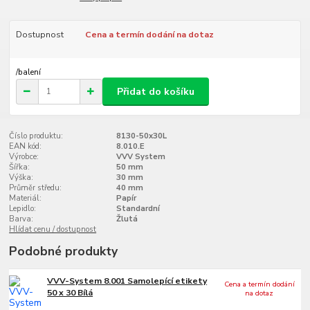
Dostupnost
Cena a termín dodání na dotaz
/
balení
Přidat do košíku
Číslo produktu:
8130-50x30L
EAN kód:
8.010.E
Výrobce:
VVV System
Šířka:
50 mm
Výška:
30 mm
Průměr středu:
40 mm
Materiál:
Papír
Lepidlo:
Standardní
Barva:
Žlutá
Hlídat cenu / dostupnost
Podobné produkty
VVV-System 8.001 Samolepící etikety
Cena a termín dodání
50 x 30 Bílá
na dotaz