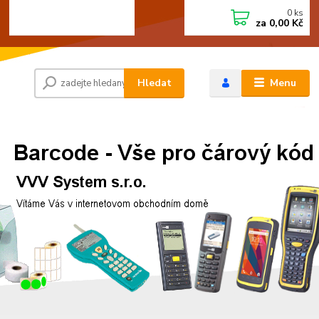
0
ks
+420 472744350
CZK
za
0,00 Kč
Po - Pá 8:00 - 15:00
Hledat
Menu