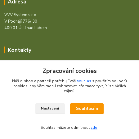
Adresa
VVV System s.r.o.
V Podhájí 776/ 30
400 01 Ústí nad Labem
Kontakty
Barcode - Vše pro čárový kód.
Zpracování cookies
+420 472744350
Náš e-shop a partneři potřebují Váš
souhlas
s použitím souborů
Po - Pá 8:00 - 15:00
cookies, aby Vám mohli zobrazovat informace týkající se Vašich
zájmů.
obchod@vvvsystem.cz
Souhlasím
Nastavení
© 2021 VVV System s.r.o.
Souhlas můžete odmítnout
zde
.
Vytvořeno na
Eshop-rychle.cz