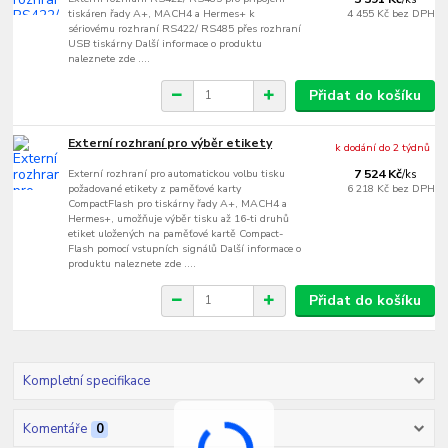
tiskáren řady A+, MACH4 a Hermes+ k
4 455 Kč
bez DPH
sériovému rozhraní RS422/ RS485 přes rozhraní
USB tiskárny Další informace o produktu
naleznete zde ....
Přidat do košíku
Externí rozhraní pro výběr etikety
k dodání do 2 týdnů
Externí rozhraní pro automatickou volbu tisku
7 524 Kč
/
ks
požadované etikety z paměťové karty
6 218 Kč
bez DPH
CompactFlash pro tiskárny řady A+, MACH4 a
Hermes+, umožňuje výběr tisku až 16-ti druhů
etiket uložených na paměťové kartě Compact-
Flash pomocí vstupních signálů Další informace o
produktu naleznete zde ....
Přidat do košíku
Kompletní specifikace
Komentáře
0