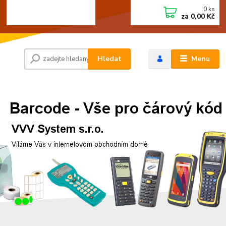
0
ks
+420 472744350
CZK
za
0,00 Kč
Po - Pá 8:00 - 15:00
Hledat
Menu