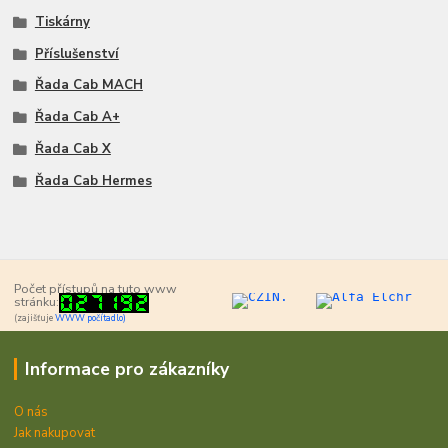
Tiskárny
Příslušenství
Řada Cab MACH
Řada Cab A+
Řada Cab X
Řada Cab Hermes
Počet přístupů na tuto www
stránku:
(zajišťuje
WWW počítadlo)
Informace pro zákazníky
O nás
Jak nakupovat