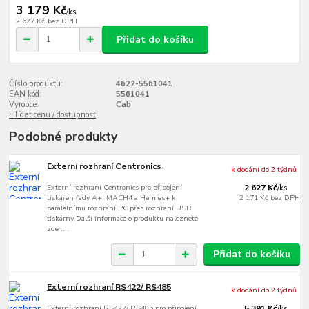
3 179 Kč
/
ks
2 627 Kč
bez DPH
Přidat do košíku
Číslo produktu:
4622-5561041
EAN kód:
5561041
Výrobce:
Cab
Hlídat cenu / dostupnost
Podobné produkty
Externí rozhraní Centronics
k dodání do 2 týdnů
Externí rozhraní Centronics pro připojení
2 627 Kč
/
ks
tiskáren řady A+, MACH4 a Hermes+ k
2 171 Kč
bez DPH
paralelnímu rozhraní PC přes rozhraní USB
tiskárny Další informace o produktu naleznete
zde ....
Přidat do košíku
Externí rozhraní RS422/ RS485
k dodání do 2 týdnů
Externí rozhraní RS422/ RS485 pro připojení
5 391 Kč
/
ks