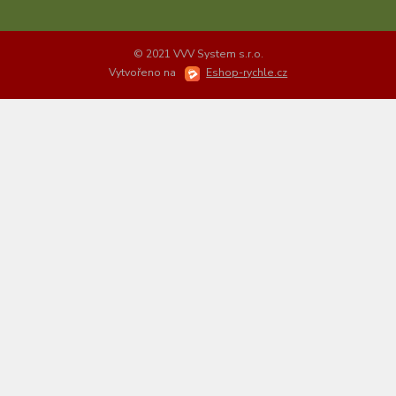
© 2021 VVV System s.r.o.
Vytvořeno na
Eshop-rychle.cz