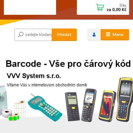
0
ks
+420 472744350
CZK
za
0,00 Kč
Po - Pá 8:00 - 15:00
Hledat
Menu