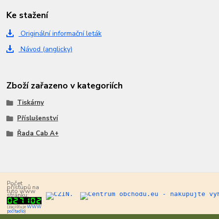
Ke stažení
Originální informační leták
Návod (anglicky)
Zboží zařazeno v kategoriích
Tiskárny
Příslušenství
Řada Cab A+
Počet
přístupů na
tuto www
stránku:
(zajišťuje
WWW
počítadlo)