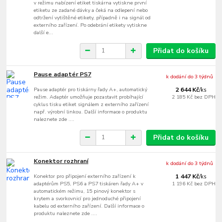
v režimu nabízení etiket tiskárna vytiskne první
etiketu ze zadané dávky a čeká na odlepení nebo
odtržení vytištěné etikety, případně i na signál od
externího zařízení. Po odebrání etikety vytiskne
další e...
Přidat do košíku
Pause adaptér PS7
k dodání do 3 týdnů
Pause adaptér pro tiskárny řady A+, automatický
2 644 Kč
/
ks
režim. Adaptér umožňuje pozastavit probíhající
2 185 Kč
bez DPH
cyklus tisku etiket signálem z externího zařízení
např. výrobní linkou. Další informace o produktu
naleznete zde ....
Přidat do košíku
Konektor rozhraní
k dodání do 3 týdnů
Konektor pro připojení externího zařízení k
1 447 Kč
/
ks
adaptérům PS5, PS6 a PS7 tiskáren řady A+ v
1 196 Kč
bez DPH
automatickém režimu, 15 pinový konektor s
krytem a svorkovnicí pro jednoduché připojení
kabelu od externího zařízení. Další informace o
produktu naleznete zde ....