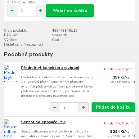
2 185 Kč
bez DPH
Přidat do košíku
Číslo produktu:
4554-5946120
EAN kód:
5946120
Výrobce:
Cab
Hlídat cenu / dostupnost
Podobné produkty
Přední kryt konektoru rozhraní
k dodání do 3 týdnů
Přední kryt konektoru rozhraní pro tiskárny řady
359 Kč
/
ks
A+, Zakrývá přední konektor pro připojení
297 Kč
bez DPH
externích přídavných zařízení pokud není žádné
přídavné zařízení s tiskárnou používáno. Další
informace o produktu naleznete zde ....
Přidat do košíku
Senzor odlepovače PS6
k dodání do 3 týdnů
Senzor odlepovače etiket pro tiskárny řady A+,
3 294 Kč
/
ks
manuální i automatický režim. Senzor se využívá
2 722 Kč
bez DPH