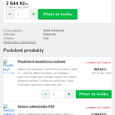
2 644 Kč
/
ks
2 185 Kč
bez DPH
Přidat do košíku
Číslo produktu:
4556-5946146
EAN kód:
5946146
Výrobce:
Cab
Hlídat cenu / dostupnost
Podobné produkty
Přední kryt konektoru rozhraní
k dodání do 3 týdnů
Přední kryt konektoru rozhraní pro tiskárny řady
359 Kč
/
ks
A+, Zakrývá přední konektor pro připojení
297 Kč
bez DPH
externích přídavných zařízení pokud není žádné
přídavné zařízení s tiskárnou používáno. Další
informace o produktu naleznete zde ....
Přidat do košíku
Senzor odlepovače PS6
k dodání do 3 týdnů
Senzor odlepovače etiket pro tiskárny řady A+,
3 294 Kč
/
ks