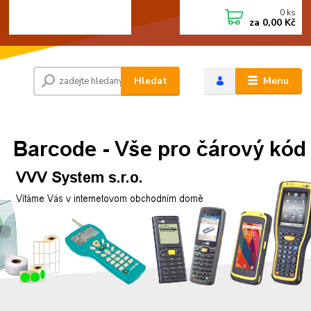
0
ks
+420 472744350
CZK
za
0,00 Kč
Po - Pá 8:00 - 15:00
Hledat
Menu