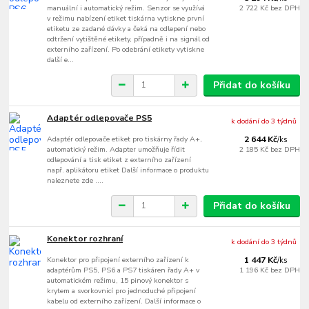
manuální i automatický režim. Senzor se využívá
2 722 Kč
bez DPH
v režimu nabízení etiket tiskárna vytiskne první
etiketu ze zadané dávky a čeká na odlepení nebo
odtržení vytištěné etikety, případně i na signál od
externího zařízení. Po odebrání etikety vytiskne
další e...
Přidat do košíku
Adaptér odlepovače PS5
k dodání do 3 týdnů
Adaptér odlepovače etiket pro tiskárny řady A+,
2 644 Kč
/
ks
automatický režim. Adapter umožňuje řídit
2 185 Kč
bez DPH
odlepování a tisk etiket z externího zařízení
např. aplikátoru etiket Další informace o produktu
naleznete zde ....
Přidat do košíku
Konektor rozhraní
k dodání do 3 týdnů
Konektor pro připojení externího zařízení k
1 447 Kč
/
ks
adaptérům PS5, PS6 a PS7 tiskáren řady A+ v
1 196 Kč
bez DPH
automatickém režimu, 15 pinový konektor s
krytem a svorkovnicí pro jednoduché připojení
kabelu od externího zařízení. Další informace o