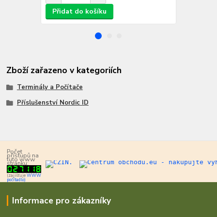
Přidat do košíku
Přidat d
Zboží zařazeno v kategoriích
Terminály a Počítače
Příslušenství Nordic ID
Počet
přístupů na
tuto www
stránku:
(zajišťuje
WWW
počítadlo)
Informace pro zákazníky