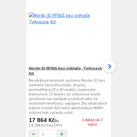
Nordic ID RF601 bez snímače, Tyrkysová,
Nordic ID R
Kit
Tyrkysová, K
Bezdrátový terminál systému Nordic ID bez
Bezdrátový t
snímače čárového kódu, displej
laserovým s
podsvětlený (8 x 20 znaků), numerická
podsvětlený 
klávesnice 22 kláves ze silikonové pryže
klávesnice 2
(písmena lze zadávat podobně jako na
(písmena lz
mobilním telefonu), napájení 2ks alkalických
mobilním tel
baterií rozměr AA nebo akumulátory NiMH,
baterií rozm
odolný kryt z plastu odol...
snímání všech
17 864 Kč
33 396 
k dodání do 3
/
ks
týdnů
14 764 Kč
bez DPH
27 600 Kč
be