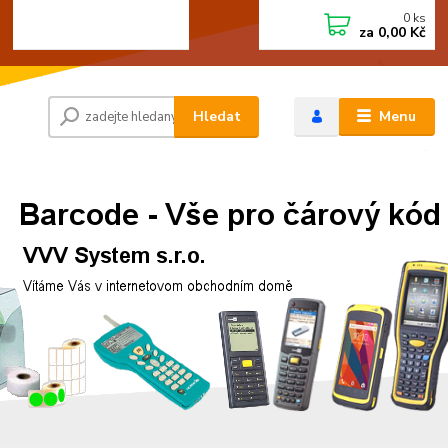
0
ks
+420 472744350
CZK
za
0,00 Kč
Po - Pá 8:00 - 15:00
Hledat
Menu