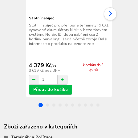
Stolní nabíječ
Nordic ID B
Stolní nabíječ pro přenosné terminály RF6X1
Základní je
vybavené akumulátory NiMH v bezdrátovém
systému Nord
systému Nordic ID, doba nabíjení cca 2
napájení z e
hodiny, barva krytu šedá, včetně zdroje Další
96 x 34 x 83
informace o produktu naleznete zde ....
700m, 200-40
modulární ko
komonikační
držáku, zdroj
4 379 Kč
14 099 
k dodání do 3
/
ks
týdnů
3 619 Kč
bez DPH
11 652 Kč
be
Přidat do košíku
Přidat d
Zboží zařazeno v kategoriích
Terminály a Počítače