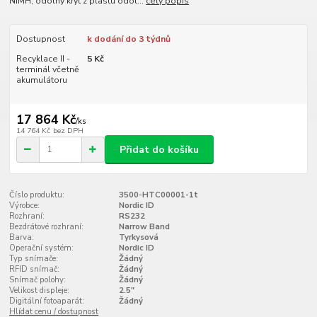
NiMH, odolný kryt z plastu odol...
celý popis
Dostupnost
k dodání do 3 týdnů
Recyklace II -
5 Kč
terminál včetně
akumulátoru
17 864 Kč
/
ks
14 764 Kč
bez DPH
Přidat do košíku
Číslo produktu:
3500-HTC00001-1t
Výrobce:
Nordic ID
Rozhraní:
RS232
Bezdrátové rozhraní:
Narrow Band
Barva:
Tyrkysová
Operační systém:
Nordic ID
Typ snímače:
Žádný
RFID snímač:
Žádný
Snímač polohy:
Žádný
Velikost displeje:
2.5"
Digitální fotoaparát:
Žádný
Hlídat cenu / dostupnost