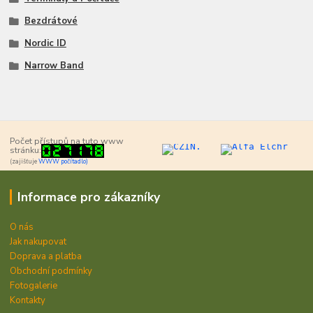
Bezdrátové
Nordic ID
Narrow Band
Počet přístupů na tuto www
stránku:
(zajišťuje
WWW počítadlo)
Informace pro zákazníky
O nás
Jak nakupovat
Doprava a platba
Obchodní podmínky
Fotogalerie
Kontakty