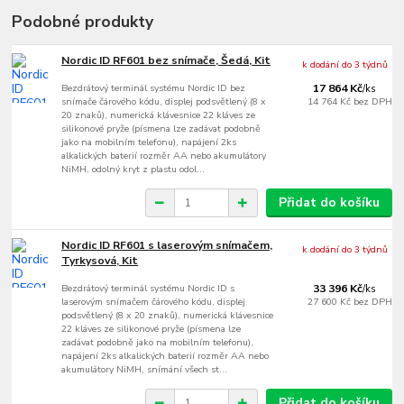
Podobné produkty
Nordic ID RF601 bez snímače, Šedá, Kit
k dodání do 3 týdnů
Bezdrátový terminál systému Nordic ID bez
17 864 Kč
/
ks
snímače čárového kódu, displej podsvětlený (8 x
14 764 Kč
bez DPH
20 znaků), numerická klávesnice 22 kláves ze
silikonové pryže (písmena lze zadávat podobně
jako na mobilním telefonu), napájení 2ks
alkalických baterií rozměr AA nebo akumulátory
NiMH, odolný kryt z plastu odol...
Přidat do košíku
Nordic ID RF601 s laserovým snímačem,
k dodání do 3 týdnů
Tyrkysová, Kit
Bezdrátový terminál systému Nordic ID s
33 396 Kč
/
ks
laserovým snímačem čárového kódu, displej
27 600 Kč
bez DPH
podsvětlený (8 x 20 znaků), numerická klávesnice
22 kláves ze silikonové pryže (písmena lze
zadávat podobně jako na mobilním telefonu),
napájení 2ks alkalických baterií rozměr AA nebo
akumulátory NiMH, snímání všech st...
Přidat do košíku