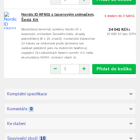
Nordic ID RF601 s laserovým snímačem,
k dodání do 3 týdnů
Šedá, Kit
Bezdrátový terminál systému Nordic ID s
24 041 Kč
/
ks
laserovým snímačem čárového kódu, displej
19 869 Kč
bez DPH
podsvětlený (8 x 20 znaků), numerická klávesnice
22 kláves ze silikonové pryže (písmena lze
zadávat podobně jako na mobilním telefonu),
napájení 2ks alkalických baterií rozměr AA nebo
akumulátory NiMH, snímání všech st...
Přidat do košíku
Kompletní specifikace
Komentáře
0
Ke stažení
Související zboží
10