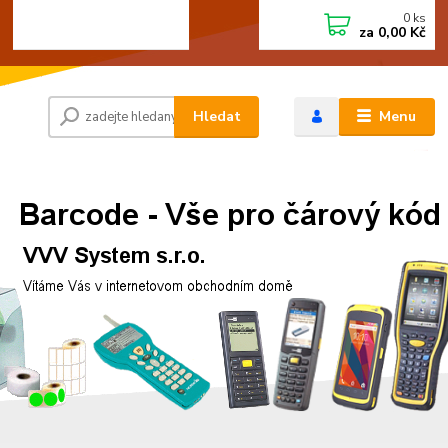
0
ks
+420 472744350
CZK
za
0,00 Kč
Po - Pá 8:00 - 15:00
Hledat
Menu