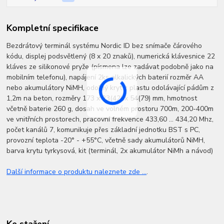
Kompletní specifikace
Bezdrátový terminál systému Nordic ID bez snímače čárového
kódu, displej podsvětlený (8 x 20 znaků), numerická klávesnice 22
kláves ze silikonové pryže (písmena lze zadávat podobně jako na
mobilním telefonu), napájení 2ks alkalických baterií rozměr AA
nebo akumulátory NiMH, odolný kryt z plastu odolávající pádům z
1,2m na beton, rozměry 173 x 23(42) x 54(79) mm, hmotnost
včetně baterie 260 g, dosah ve volném prostoru 700m, 200-400m
ve vnitřních prostorech, pracovní frekvence 433,60 ... 434,20 Mhz,
počet kanálů 7, komunikuje přes základní jednotku BST s PC,
provozní teplota -20° - +55°C, včetně sady akumulátorů NiMH,
barva krytu tyrkysová, kit (terminál, 2x akumulátor NiMh a návod)
Další informace o produktu naleznete zde ...
.
Ke stažení