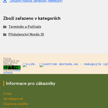
Stručný návod (anglicky, německy)
Zboží zařazeno v kategoriích
Terminály a Počítače
Příslušenství Nordic ID
Počet
přístupů na
tuto www
stránku:
(zajišťuje
WWW
počítadlo)
Informace pro zákazníky
O nás
Jak nakupovat
Doprava a platba