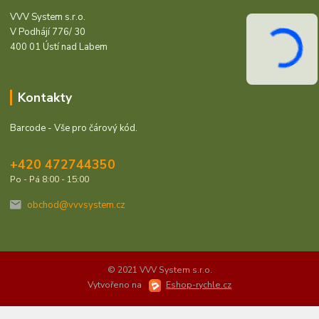
VVV System s.r.o.
V Podhájí 776/ 30
400 01 Ústí nad Labem
Kontakty
Barcode - Vše pro čárový kód.
+420 472744350
Po - Pá 8:00 - 15:00
obchod@vvvsystem.cz
© 2021 VVV System s.r.o.
Vytvořeno na
Eshop-rychle.cz