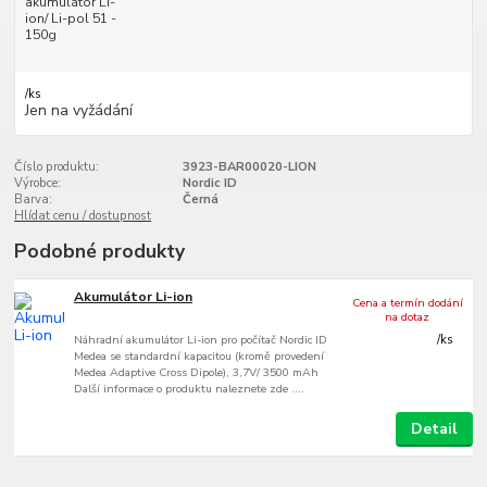
akumulátor Li-
ion/ Li-pol 51 -
150g
/
ks
Jen na vyžádání
Číslo produktu:
3923-BAR00020-LION
Výrobce:
Nordic ID
Barva:
Černá
Hlídat cenu / dostupnost
Podobné produkty
Akumulátor Li-ion
Cena a termín dodání
na dotaz
Náhradní akumulátor Li-ion pro počítač Nordic ID
/
ks
Medea se standardní kapacitou (kromě provedení
Medea Adaptive Cross Dipole), 3,7V/ 3500 mAh
Další informace o produktu naleznete zde ....
Detail