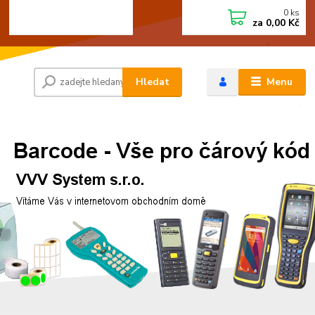
0
ks
+420 472744350
CZK
za
0,00 Kč
Po - Pá 8:00 - 15:00
Hledat
Menu