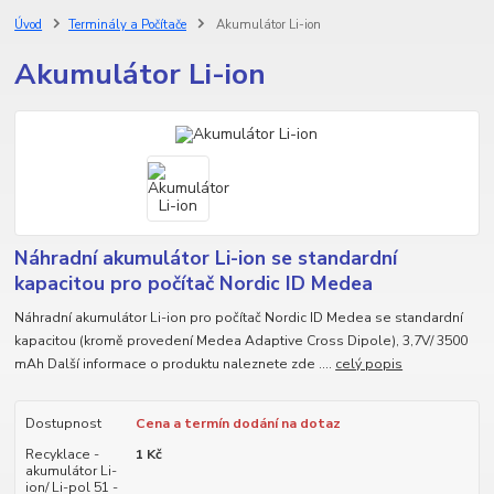
Úvod
Terminály a Počítače
Akumulátor Li-ion
Akumulátor Li-ion
Náhradní akumulátor Li-ion se standardní
kapacitou pro počítač Nordic ID Medea
Náhradní akumulátor Li-ion pro počítač Nordic ID Medea se standardní
kapacitou (kromě provedení Medea Adaptive Cross Dipole), 3,7V/ 3500
mAh Další informace o produktu naleznete zde ....
celý popis
Dostupnost
Cena a termín dodání na dotaz
Recyklace -
1 Kč
akumulátor Li-
ion/ Li-pol 51 -