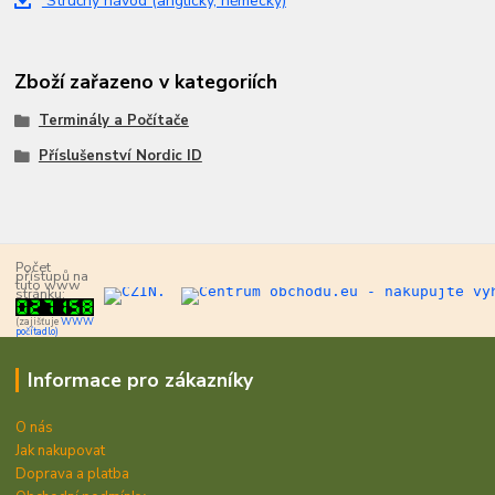
Stručný návod (anglicky, německy)
Zboží zařazeno v kategoriích
Terminály a Počítače
Příslušenství Nordic ID
Počet
přístupů na
tuto www
stránku:
(zajišťuje
WWW
počítadlo)
Informace pro zákazníky
O nás
Jak nakupovat
Doprava a platba