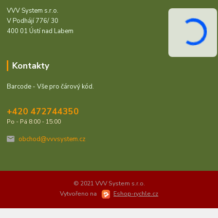
VVV System s.r.o.
V Podhájí 776/ 30
400 01 Ústí nad Labem
Kontakty
Barcode - Vše pro čárový kód.
+420 472744350
Po - Pá 8:00 - 15:00
obchod@vvvsystem.cz
© 2021 VVV System s.r.o.
Vytvořeno na
Eshop-rychle.cz