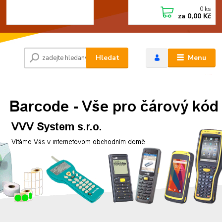
0
ks
+420 472744350
CZK
za
0,00 Kč
Po - Pá 8:00 - 15:00
Hledat
Menu