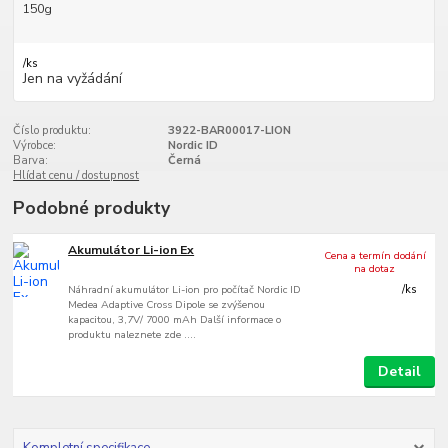
150g
/
ks
Jen na vyžádání
Číslo produktu:
3922-BAR00017-LION
Výrobce:
Nordic ID
Barva:
Černá
Hlídat cenu / dostupnost
Podobné produkty
Akumulátor Li-ion Ex
Cena a termín dodání
na dotaz
Náhradní akumulátor Li-ion pro počítač Nordic ID
/
ks
Medea Adaptive Cross Dipole se zvýšenou
kapacitou, 3,7V/ 7000 mAh Další informace o
produktu naleznete zde ....
Detail
Kompletní specifikace