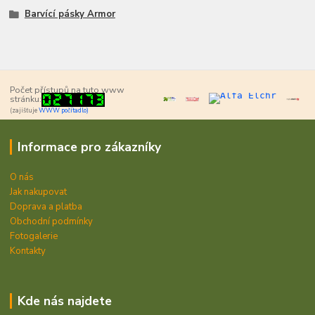
Barvící pásky Armor
Počet přístupů na tuto www
stránku:
(zajišťuje
WWW počítadlo)
Informace pro zákazníky
O nás
Jak nakupovat
Doprava a platba
Obchodní podmínky
Fotogalerie
Kontakty
Kde nás najdete