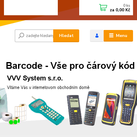
0
ks
+420 472744350
CZK
za
0,00 Kč
Po - Pá 8:00 - 15:00
Hledat
Menu