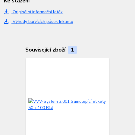
Ke stažení
Originální informační leták
Výhody barvících pásek Inkanto
Související zboží
1