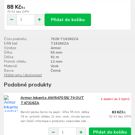
88 Kč
/
ks
73 Kč
bez DPH
Přidat do košíku
Číslo produktu:
7028-T16260ZA
EAN kód:
T16260ZA
Výrobce:
Armor
Šířka:
55 mm
Délka:
91 m
Průměr středu:
12 mm
Materiál:
Vosk
Barva:
Černá
Hlídat cenu / dostupnost
Podobné produkty
Armor Inkanto AWR470 55/ 74 OUT
k dodání do 3 týdnů
T47316ZA
Barvící páska černá na papír, šířka 55 mm, délka
63 Kč
/
ks
74 m, průměr středu 12 mm, vosk, vinuto barvou
52 Kč
bez DPH
ven Další informace o produktu naleznete zde ....
Přidat do košíku