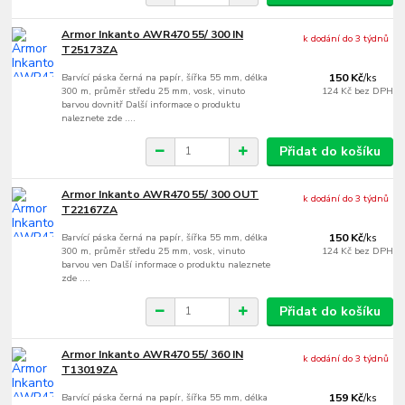
Armor Inkanto AWR470 55/ 300 IN
k dodání do 3 týdnů
T25173ZA
Barvící páska černá na papír, šířka 55 mm, délka
150 Kč
/
ks
300 m, průměr středu 25 mm, vosk, vinuto
124 Kč
bez DPH
barvou dovnitř Další informace o produktu
naleznete zde ....
Přidat do košíku
Armor Inkanto AWR470 55/ 300 OUT
k dodání do 3 týdnů
T22167ZA
Barvící páska černá na papír, šířka 55 mm, délka
150 Kč
/
ks
300 m, průměr středu 25 mm, vosk, vinuto
124 Kč
bez DPH
barvou ven Další informace o produktu naleznete
zde ....
Přidat do košíku
Armor Inkanto AWR470 55/ 360 IN
k dodání do 3 týdnů
T13019ZA
Barvící páska černá na papír, šířka 55 mm, délka
159 Kč
/
ks