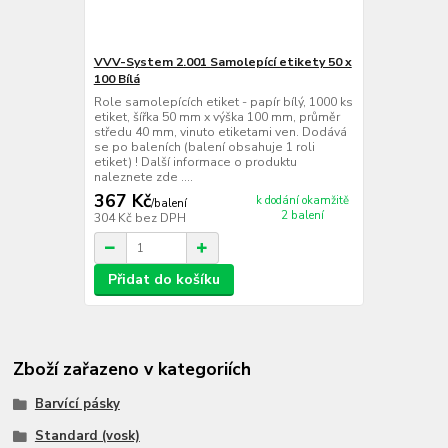
VVV-System 2.001 Samolepící etikety 50 x
100 Bílá
Role samolepících etiket - papír bílý, 1000 ks
etiket, šířka 50 mm x výška 100 mm, průměr
středu 40 mm, vinuto etiketami ven. Dodává
se po baleních (balení obsahuje 1 roli
etiket) ! Další informace o produktu
naleznete zde ....
367 Kč
k dodání okamžitě
/
balení
2 balení
304 Kč
bez DPH
Přidat do košíku
Zboží zařazeno v kategoriích
Barvící pásky
Standard (vosk)