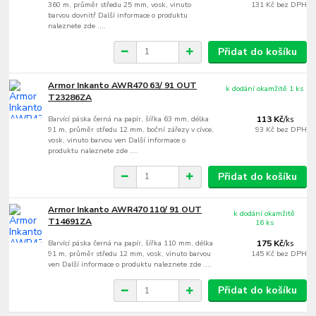
360 m, průměr středu 25 mm, vosk, vinuto
131 Kč
bez DPH
barvou dovnitř Další informace o produktu
naleznete zde ....
Přidat do košíku
Armor Inkanto AWR470 63/ 91 OUT
k dodání okamžitě 1 ks
T23286ZA
Barvící páska černá na papír, šířka 63 mm, délka
113 Kč
/
ks
91 m, průměr středu 12 mm, boční zářezy v cívce,
93 Kč
bez DPH
vosk, vinuto barvou ven Další informace o
produktu naleznete zde ....
Přidat do košíku
Armor Inkanto AWR470 110/ 91 OUT
k dodání okamžitě
T14691ZA
16 ks
Barvící páska černá na papír, šířka 110 mm, délka
175 Kč
/
ks
91 m, průměr středu 12 mm, vosk, vinuto barvou
145 Kč
bez DPH
ven Další informace o produktu naleznete zde ....
Přidat do košíku