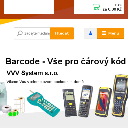
0
ks
+420 472744350
CZK
za
0,00 Kč
Po - Pá 8:00 - 15:00
Hledat
Menu