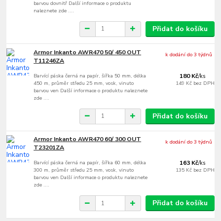
barvou dovnitř Další informace o produktu
naleznete zde ....
Přidat do košíku
Armor Inkanto AWR470 50/ 450 OUT
k dodání do 3 týdnů
T11246ZA
Barvící páska černá na papír, šířka 50 mm, délka
180 Kč
/
ks
450 m, průměr středu 25 mm, vosk, vinuto
149 Kč
bez DPH
barvou ven Další informace o produktu naleznete
zde ....
Přidat do košíku
Armor Inkanto AWR470 60/ 300 OUT
k dodání do 3 týdnů
T23201ZA
Barvící páska černá na papír, šířka 60 mm, délka
163 Kč
/
ks
300 m, průměr středu 25 mm, vosk, vinuto
135 Kč
bez DPH
barvou ven Další informace o produktu naleznete
zde ....
Přidat do košíku