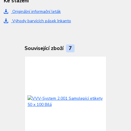
Ke stažení
Originální informační leták
Výhody barvících pásek Inkanto
Související zboží
7
TOP produkt