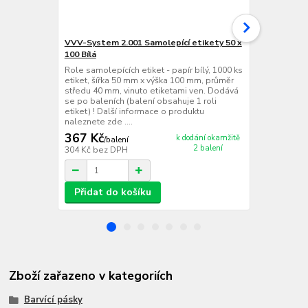
VVV-System 2.001 Samolepící etikety 50 x
Cab EOS2/ 3
100 Bílá
Termotransfe
centrální ve
Role samolepících etiket - papír bílý, 1000 ks
dpi (12 bodů
etiket, šířka 50 mm x výška 100 mm, průměr
mm/s, max. n
středu 40 mm, vinuto etiketami ven. Dodává
tisku 105,7 
se po baleních (balení obsahuje 1 roli
RS 232, USB 2
etiket) ! Další informace o produktu
Fast Etherne
naleznete zde ....
+ 1...
367 Kč
k dodání okamžitě
/
balení
2 balení
304 Kč
bez DPH
/
ks
Přidat do košíku
Zboží zařazeno v kategoriích
Barvící pásky