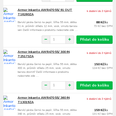
Armor Inkanto AWR470 55/ 91 OUT
k dodání do 3 týdnů
T16260ZA
Barvící páska černá na papír, šířka 55 mm, délka
88 Kč
/
ks
91 m, průměr středu 12 mm, vosk, vinuto barvou
73 Kč
bez DPH
ven Další informace o produktu naleznete zde ....
Přidat do košíku
Armor Inkanto AWR470 55/ 300 IN
k dodání do 3 týdnů
T25173ZA
Barvící páska černá na papír, šířka 55 mm, délka
150 Kč
/
ks
300 m, průměr středu 25 mm, vosk, vinuto
124 Kč
bez DPH
barvou dovnitř Další informace o produktu
naleznete zde ....
Přidat do košíku
Armor Inkanto AWR470 55/ 360 IN
k dodání do 3 týdnů
T13019ZA
Barvící páska černá na papír, šířka 55 mm, délka
159 Kč
/
ks
360 m, průměr středu 25 mm, vosk, vinuto
131 Kč
bez DPH