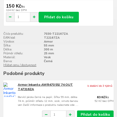
150 Kč
/
ks
124 Kč
bez DPH
Přidat do košíku
Číslo produktu:
7030-T22167ZA
EAN kód:
T22167ZA
Výrobce:
Armor
Šířka:
55 mm
Délka:
300 m
Průměr středu:
25 mm
Materiál:
Vosk
Barva:
Černá
Hlídat cenu / dostupnost
Podobné produkty
Armor Inkanto AWR470 55/ 74 OUT
k dodání do 3 týdnů
T47316ZA
Barvící páska černá na papír, šířka 55 mm, délka
63 Kč
/
ks
74 m, průměr středu 12 mm, vosk, vinuto barvou
52 Kč
bez DPH
ven Další informace o produktu naleznete zde ....
Přidat do košíku