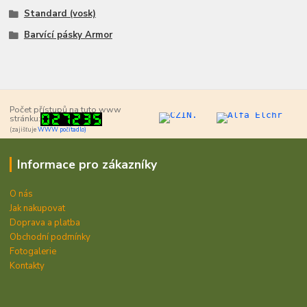
Standard (vosk)
Barvící pásky Armor
Počet přístupů na tuto www
stránku:
(zajišťuje
WWW počítadlo)
Informace pro zákazníky
O nás
Jak nakupovat
Doprava a platba
Obchodní podmínky
Fotogalerie
Kontakty