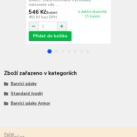
Fast Etherne
naleznete zde ....
+ 1...
546 Kč
k dodání okamžitě
/
balení
15 balení
451 Kč
bez DPH
/
ks
Přidat do košíku
Zboží zařazeno v kategoriích
Barvící pásky
Standard (vosk)
Barvící pásky Armor
Počet
přístupů na