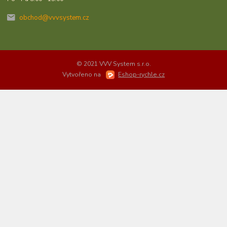
obchod@vvvsystem.cz
© 2021 VVV System s.r.o.
Vytvořeno na
Eshop-rychle.cz