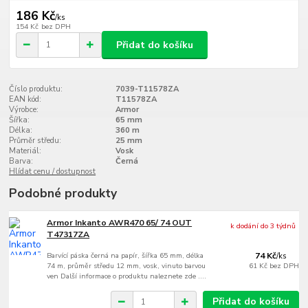
186 Kč
/
ks
154 Kč
bez DPH
Přidat do košíku
Číslo produktu:
7039-T11578ZA
EAN kód:
T11578ZA
Výrobce:
Armor
Šířka:
65 mm
Délka:
360 m
Průměr středu:
25 mm
Materiál:
Vosk
Barva:
Černá
Hlídat cenu / dostupnost
Podobné produkty
Armor Inkanto AWR470 65/ 74 OUT
k dodání do 3 týdnů
T47317ZA
Barvící páska černá na papír, šířka 65 mm, délka
74 Kč
/
ks
74 m, průměr středu 12 mm, vosk, vinuto barvou
61 Kč
bez DPH
ven Další informace o produktu naleznete zde ....
Přidat do košíku