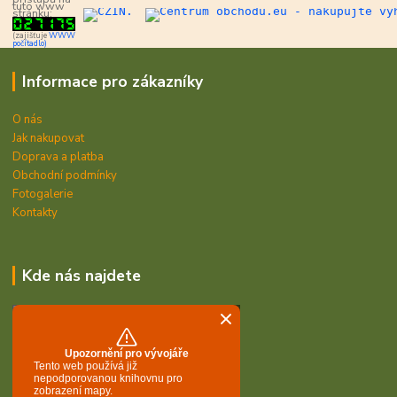
tuto www
stránku:
(zajišťuje
WWW
počítadlo)
Informace pro zákazníky
O nás
Jak nakupovat
Doprava a platba
Obchodní podmínky
Fotogalerie
Kontakty
Kde nás najdete