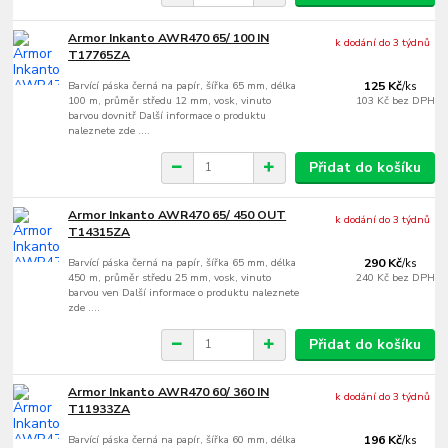
Armor Inkanto AWR470 65/ 100 IN
k dodání do 3 týdnů
T17765ZA
Barvící páska černá na papír, šířka 65 mm, délka
125 Kč
/
ks
100 m, průměr středu 12 mm, vosk, vinuto
103 Kč
bez DPH
barvou dovnitř Další informace o produktu
naleznete zde ....
Přidat do košíku
Armor Inkanto AWR470 65/ 450 OUT
k dodání do 3 týdnů
T14315ZA
Barvící páska černá na papír, šířka 65 mm, délka
290 Kč
/
ks
450 m, průměr středu 25 mm, vosk, vinuto
240 Kč
bez DPH
barvou ven Další informace o produktu naleznete
zde ....
Přidat do košíku
Armor Inkanto AWR470 60/ 360 IN
k dodání do 3 týdnů
T11933ZA
Barvící páska černá na papír, šířka 60 mm, délka
196 Kč
/
ks