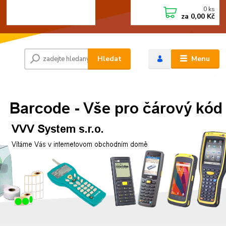
0
ks
+420 472744350
CZK
za
0,00 Kč
Po - Pá 8:00 - 15:00
Hledat
Menu