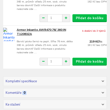
360 m, průměr středu 25 mm, vosk, vinuto
162 Kč
bez DPH
barvou dovnitř Další informace o produktu
naleznete zde ....
Přidat do košíku
Armor Inkanto AWR470 76/ 360 IN
k dodání do 3 týdnů
T12083ZA
Barvící páska černá na papír, šířka 76 mm, délka
219 Kč
/
ks
360 m, průměr středu 25 mm, vosk, vinuto
181 Kč
bez DPH
barvou dovnitř Další informace o produktu
naleznete zde ....
Přidat do košíku
Kompletní specifikace
Komentáře
0
Ke stažení