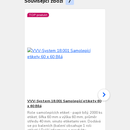
Související zboží
7
TOP produkt
TOP produkt
VVV-System 18.001 Samolepící etikety 60
Cab EOS2/ 3
x 60 Bílá
Termotransfe
centrální ve
Role samolepících etiket - papír bílý, 2000 ks
dpi (12 bodů
etiket, šířka 60 mm x výška 60 mm, průměr
mm/s, max. n
středu 40 mm, vinuto etiketami ven. Dodává
tisku 105,7 
se po baleních (balení obsahuje 1 roli
RS 232, USB 2
etiket) ! Další informace o produktu