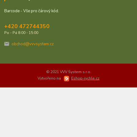
Barcode - Vše pro čárový kód.
+420 472744350
Po - Pá 8:00 - 15:00
obchod@vvvsystem.cz
© 2021 VVV System s.r.o.
Vytvořeno na
Eshop-rychle.cz