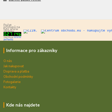
Počet
přístupů na
tuto www
stránku:
(zajišťuje
WWW
počítadlo)
Informace pro zákazníky
O nás
Jak nakupovat
Doprava a platba
Obchodní podmínky
Fotogalerie
Kontakty
Kde nás najdete