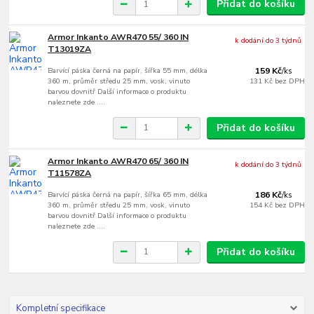
Přidat do košíku
Armor Inkanto AWR470 55/ 360 IN
k dodání do 3 týdnů
T13019ZA
Barvící páska černá na papír, šířka 55 mm, délka
159 Kč
/
ks
360 m, průměr středu 25 mm, vosk, vinuto
131 Kč
bez DPH
barvou dovnitř Další informace o produktu
naleznete zde ....
Přidat do košíku
Armor Inkanto AWR470 65/ 360 IN
k dodání do 3 týdnů
T11578ZA
Barvící páska černá na papír, šířka 65 mm, délka
186 Kč
/
ks
360 m, průměr středu 25 mm, vosk, vinuto
154 Kč
bez DPH
barvou dovnitř Další informace o produktu
naleznete zde ....
Přidat do košíku
Kompletní specifikace