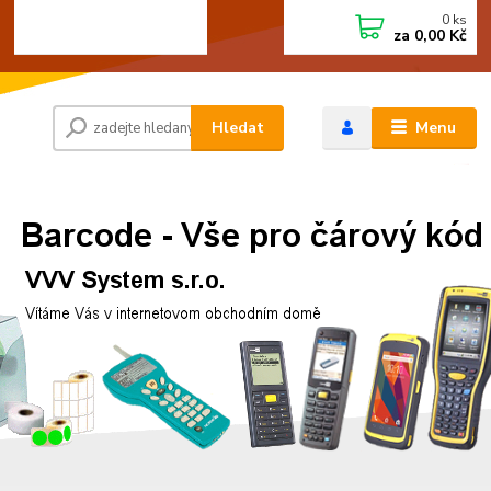
0
ks
+420 472744350
CZK
za
0,00 Kč
Po - Pá 8:00 - 15:00
Hledat
Menu