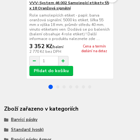
VVV-System 46.002 Samolepící etikety 55
Cab EOS2/ 3
x 18 Oranžová signální
Termotransfe
centrální ve
Role samolepících etiket - papír, barva
dpi (12 bodů
oranžová signální, 5000 ks etiket, šířka 55
mm/s, max. n
mm x výška 18 mm, průměr středu 40 mm,
tisku 105,7 
vinuto etiketami ven. Dodává se po baleních
RS 232, USB 2
(balení obsahuje 4 role etiket) ! Další
Fast Etherne
informace o produktu naleznete zde ....
+ 1...
3 352 Kč
Cena a termín
/
balení
dodání na dotaz
2 770 Kč
bez DPH
/
ks
Přidat do košíku
Zboží zařazeno v kategoriích
Barvící pásky
Standard (vosk)
Barvící pásky Armor