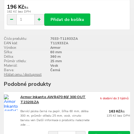
196 Kč
/
ks
162 Kč
bez DPH
Přidat do košíku
Číslo produktu:
7033-T11933ZA
EAN kód:
T11933ZA
Výrobce:
Armor
Šířka:
60 mm
Délka:
360 m
Průměr středu:
25 mm
Materiál:
Vosk
Barva:
Černá
Hlídat cenu / dostupnost
Podobné produkty
Armor Inkanto AWR470 60/ 300 OUT
k dodání do 3 týdnů
T23201ZA
Barvící páska černá na papír, šířka 60 mm, délka
163 Kč
/
ks
300 m, průměr středu 25 mm, vosk, vinuto
135 Kč
bez DPH
barvou ven Další informace o produktu naleznete
zde ....