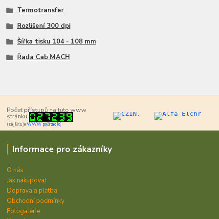
Termotransfer
Rozlišení 300 dpi
Šířka tisku 104 - 108 mm
Řada Cab MACH
Počet přístupů na tuto www
stránku:
(zajišťuje
WWW počítadlo)
Informace pro zákazníky
O nás
Jak nakupovat
Doprava a platba
Obchodní podmínky
Fotogalerie