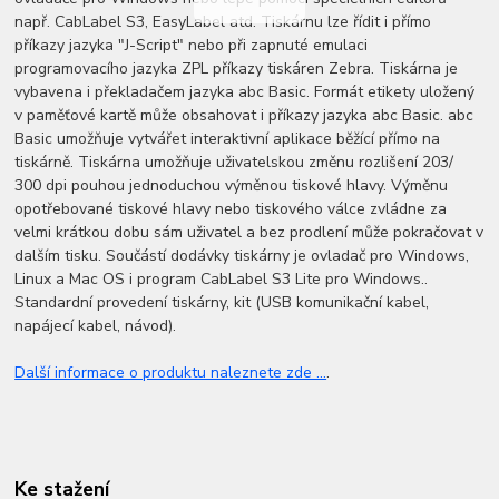
např. CabLabel S3, EasyLabel atd. Tiskárnu lze řídit i přímo
příkazy jazyka "J-Script" nebo při zapnuté emulaci
programovacího jazyka ZPL příkazy tiskáren Zebra. Tiskárna je
vybavena i překladačem jazyka abc Basic. Formát etikety uložený
v paměťové kartě může obsahovat i příkazy jazyka abc Basic. abc
Basic umožňuje vytvářet interaktivní aplikace běžící přímo na
tiskárně. Tiskárna umožňuje uživatelskou změnu rozlišení 203/
300 dpi pouhou jednoduchou výměnou tiskové hlavy. Výměnu
opotřebované tiskové hlavy nebo tiskového válce zvládne za
velmi krátkou dobu sám uživatel a bez prodlení může pokračovat v
dalším tisku. Součástí dodávky tiskárny je ovladač pro Windows,
Linux a Mac OS i program CabLabel S3 Lite pro Windows..
Standardní provedení tiskárny, kit (USB komunikační kabel,
napájecí kabel, návod).
Další informace o produktu naleznete zde ...
.
Ke stažení