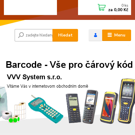
0
ks
+420 472744350
CZK
za
0,00 Kč
Po - Pá 8:00 - 15:00
Hledat
Menu