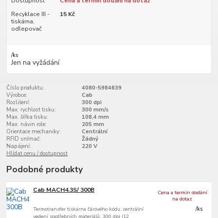
Dostupnost
Cena a termín dodání na dotaz
Recyklace III -
15 Kč
tiskárna,
odlepovač
/
ks
Jen na vyžádání
Číslo produktu:
4080-5984639
Výrobce:
Cab
Rozlišení:
300 dpi
Max. rychlost tisku:
300 mm/s
Max. šířka tisku:
108,4 mm
Max. návin role:
205 mm
Orientace mechaniky:
Centrální
RFID snímač:
Žádný
Napájení:
220 V
Hlídat cenu / dostupnost
Podobné produkty
Cab MACH4.3S/ 300B
Cena a termín dodání
na dotaz
Termotransfer tiskárna čárového kódu, centrální
/
ks
vedení spotřebních materiálů, 300 dpi (12