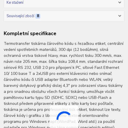
Ke stažení
Související zboží
8
Kompletní specifikace
Termotransfer tiskárna čárového kódu s řezačkou etiket, centrální
vedení spotřebních materiálů, 300 dpi (12 bodů/mm), silná
ochranná vrstva tiskové hlavy, max. rychlost tisku 300 mm/s, max.
návin role 205 mm, max. šířka tisku 108,4 mm, standardní rozhraní
sériové RS 232, USB 2.0 pro připojení k PC, síťové Fast Ethernet
10/ 100 base T a 2xUSB pro externí klávesnici nebo snímač
čárového kódu či USB adapter Bluetooth nebo WLAN, velký
barevný dotykový grafický dislej 4,3" pro zobrazení stavu tiskárny
a pro snadnou obsluhu všech funkcí tiskárny, umožňuje vložit
paměťovou kartu typu SD (SDHC, SDXC) nebo USB-Flash a
tisknout předem připravené etikety z této karty bez počítače,
tiskárna je určena pro profesionální tisk etiket, tisknout lze texty,
čárové kódy i grafiku z libovolného textově orientovaného
programu pro Windows např.(WordPad, Word atd.) za použití
ovladače pro Windows nebo lépe pomocí specielních editorů