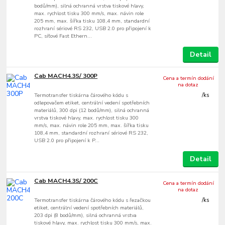
bodů/mm), silná ochranná vrstva tiskové hlavy,
max. rychlost tisku 300 mm/s, max. návin role
205 mm, max. šířka tisku 108,4 mm, standardní
rozhraní sériové RS 232, USB 2.0 pro připojení k
PC, síťové Fast Ethern...
Detail
Cab MACH4.3S/ 300P
Cena a termín dodání
na dotaz
Termotransfer tiskárna čárového kódu s
/
ks
odlepovačem etiket, centrální vedení spotřebních
materiálů, 300 dpi (12 bodů/mm), silná ochranná
vrstva tiskové hlavy, max. rychlost tisku 300
mm/s, max. návin role 205 mm, max. šířka tisku
108,4 mm, standardní rozhraní sériové RS 232,
USB 2.0 pro připojení k P...
Detail
Cab MACH4.3S/ 200C
Cena a termín dodání
na dotaz
Termotransfer tiskárna čárového kódu s řezačkou
/
ks
etiket, centrální vedení spotřebních materiálů,
203 dpi (8 bodů/mm), silná ochranná vrstva
tiskové hlavy, max. rychlost tisku 300 mm/s, max.