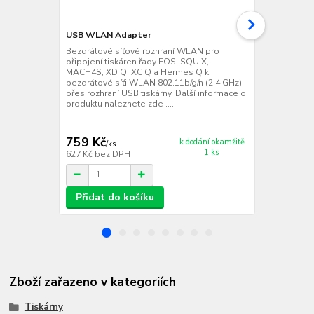
USB WLAN Adapter
USB WLAN A
Bezdrátové síťové rozhraní WLAN pro
Bezdrátové 
připojení tiskáren řady EOS, SQUIX,
připojení ti
MACH4S, XD Q, XC Q a Hermes Q k
MACH4S, XD 
bezdrátové síťi WLAN 802.11b/g/n (2,4 GHz)
bezdrátové s
přes rozhraní USB tiskárny. Další informace o
+ 802.11a/n/
produktu naleznete zde ....
tiskárny, v i
anténou pro 
informace o 
759 Kč
2 219 Kč
k dodání okamžitě
/
ks
1 ks
627 Kč
bez DPH
1 834 Kč
bez
Přidat do košíku
Přidat d
Zboží zařazeno v kategoriích
Tiskárny