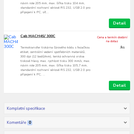
návin role 205 mm, max. šířka tisku 104 mm,
standardní rozhraní sériové RS 232, USB 2.0 pro
připojení k PC, síť...
Detail
Cab MACH4S/ 300C
Cena a termín dodání
na dotaz
Termotransfer tiskárna čárového kódu s řezačkou
/
ks
etiket, centrální vedení spotřebních materiálů,
300 dpi (12 bodů/mm), tenká ochranná vrstva
tiskové hlavy, max. rychlost tisku 300 mm/s, max.
návin role 205 mm, max. šířka tisku 105,7 mm,
standardní rozhraní sériové RS 232, USB 2.0 pro
připojení k PC, ...
Detail
Kompletní specifikace
Komentáře
0