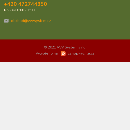
+420 472744350
Po - Pá 8:00 - 15:00
obchod@vvvsystem.cz
© 2021 VVV System s.r.o.
Vytvořeno na
Eshop-rychle.cz