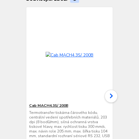
Cab MACH4.3S/ 200B
Cab MACH4.
Termotransfer tiskárna čárového kódu,
Termotransfe
centrální vedení spotřebních materiálů, 203
centrální ve
dpi (8 bodů/mm), silná ochranná vrstva
dpi (12 bodů
tiskové hlavy, max. rychlost tisku 300 mm/s,
tiskové hlavy
max. návin role 205 mm, max. šířka tisku 104
max. návin ro
mm, standardní rozhraní sériové RS 232, USB
108,4 mm, st