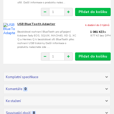
síťě. Další informace o produktu nalez...
Přidat do košíku
USB BlueTooth Adapter
k dodání do 3 týdnů
Bezdrátové rozhraní BlueTooth pro připojení
1 061 Kč
/
ks
tiskáren řady EOS, SQUIX, MACH4S, XD Q, XC
877 Kč
bez DPH
Q a Hermes Q k bezdrátové síťi BlueTooth přes
rozhraní USB tiskárny Další informace o
produktu naleznete zde ....
Přidat do košíku
Kompletní specifikace
Komentáře
0
Ke stažení
Související zboží
8