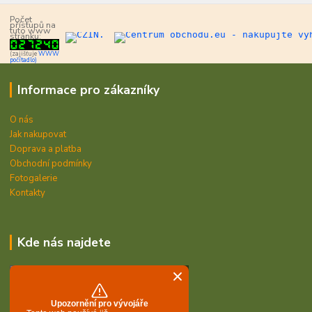
Počet
přístupů na
tuto www
stránku:
(zajišťuje
WWW
počítadlo)
Informace pro zákazníky
O nás
Jak nakupovat
Doprava a platba
Obchodní podmínky
Fotogalerie
Kontakty
Kde nás najdete