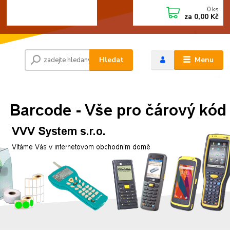
0
ks
+420 472744350
CZK
za
0,00 Kč
Po - Pá 8:00 - 15:00
Hledat
Menu