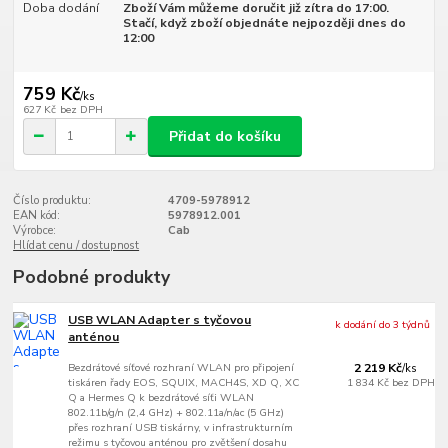
Doba dodání
Zboží Vám můžeme doručit již zítra do 17:00.
Stačí, když zboží objednáte nejpozději dnes do
12:00
759 Kč
/
ks
627 Kč
bez DPH
Přidat do košíku
Číslo produktu:
4709-5978912
EAN kód:
5978912.001
Výrobce:
Cab
Hlídat cenu / dostupnost
Podobné produkty
USB WLAN Adapter s tyčovou
k dodání do 3 týdnů
anténou
Bezdrátové síťové rozhraní WLAN pro připojení
2 219 Kč
/
ks
tiskáren řady EOS, SQUIX, MACH4S, XD Q, XC
1 834 Kč
bez DPH
Q a Hermes Q k bezdrátové síťi WLAN
802.11b/g/n (2,4 GHz) + 802.11a/n/ac (5 GHz)
přes rozhraní USB tiskárny, v infrastrukturním
režimu s tyčovou anténou pro zvětšení dosahu