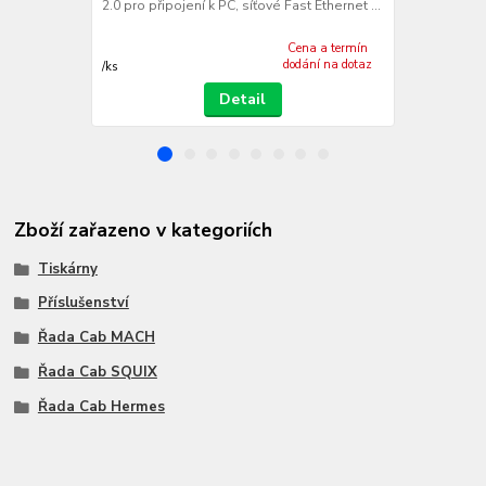
2.0 pro připojení k PC, síťové Fast Ethernet ...
232, USB 2.0 
Ethern...
Cena a termín
dodání na dotaz
/
ks
/
ks
Detail
Zboží zařazeno v kategoriích
Tiskárny
Příslušenství
Řada Cab MACH
Řada Cab SQUIX
Řada Cab Hermes