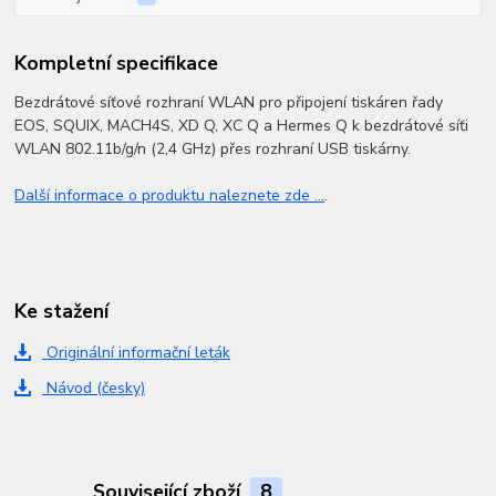
Kompletní specifikace
Bezdrátové síťové rozhraní WLAN pro připojení tiskáren řady
EOS, SQUIX, MACH4S, XD Q, XC Q a Hermes Q k bezdrátové síťi
WLAN 802.11b/g/n (2,4 GHz) přes rozhraní USB tiskárny.
Další informace o produktu naleznete zde ...
.
Ke stažení
Originální informační leták
Návod (česky)
Související zboží
8