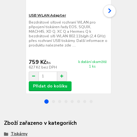
USB WLAN Adapter
USB WLAN A
Bezdrátové síťové rozhraní WLAN pro
Bezdrátové 
připojení tiskáren řady EOS, SQUIX,
připojení ti
MACH4S, XD Q, XC Q a Hermes Q k
MACH4S, XD 
bezdrátové síťi WLAN 802.11b/g/n (2,4 GHz)
bezdrátové s
přes rozhraní USB tiskárny. Další informace o
+ 802.11a/n/
produktu naleznete zde ....
tiskárny, v i
anténou pro 
informace o 
759 Kč
2 219 Kč
k dodání okamžitě
/
ks
1 ks
627 Kč
bez DPH
1 834 Kč
bez
Přidat do košíku
Přidat d
Zboží zařazeno v kategoriích
Tiskárny