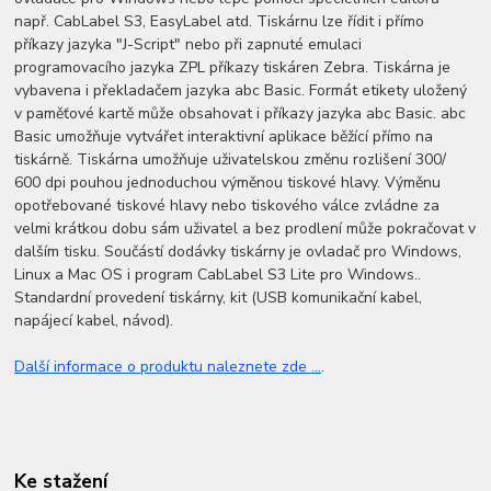
např. CabLabel S3, EasyLabel atd. Tiskárnu lze řídit i přímo
příkazy jazyka "J-Script" nebo při zapnuté emulaci
programovacího jazyka ZPL příkazy tiskáren Zebra. Tiskárna je
vybavena i překladačem jazyka abc Basic. Formát etikety uložený
v paměťové kartě může obsahovat i příkazy jazyka abc Basic. abc
Basic umožňuje vytvářet interaktivní aplikace běžící přímo na
tiskárně. Tiskárna umožňuje uživatelskou změnu rozlišení 300/
600 dpi pouhou jednoduchou výměnou tiskové hlavy. Výměnu
opotřebované tiskové hlavy nebo tiskového válce zvládne za
velmi krátkou dobu sám uživatel a bez prodlení může pokračovat v
dalším tisku. Součástí dodávky tiskárny je ovladač pro Windows,
Linux a Mac OS i program CabLabel S3 Lite pro Windows..
Standardní provedení tiskárny, kit (USB komunikační kabel,
napájecí kabel, návod).
Další informace o produktu naleznete zde ...
.
Ke stažení