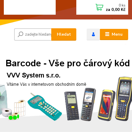
0
ks
+420 472744350
CZK
za
0,00 Kč
Po - Pá 8:00 - 15:00
Hledat
Menu