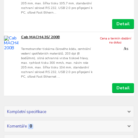
205 mm, max. šířka tisku 105,7 mm, standardní
rozhraní sériové RS 232, USB 2.0 pro připojení k
PC, síťové Fast Ethern...
Detail
Cab MACH4.3S/ 200B
Cena a termín dodání
na dotaz
Termotransfer tiskárna čárového kódu, centrální
/
ks
vedení spotřebních materiálů, 203 dpi (8
bodů/mm), silná ochranná vrstva tiskové hlavy,
max. rychlost tisku 300 mm/s, max. návin role
205 mm, max. šířka tisku 104 mm, standardní
rozhraní sériové RS 232, USB 2.0 pro připojení k
PC, síťové Fast Ethernet ...
Detail
Kompletní specifikace
Komentáře
0