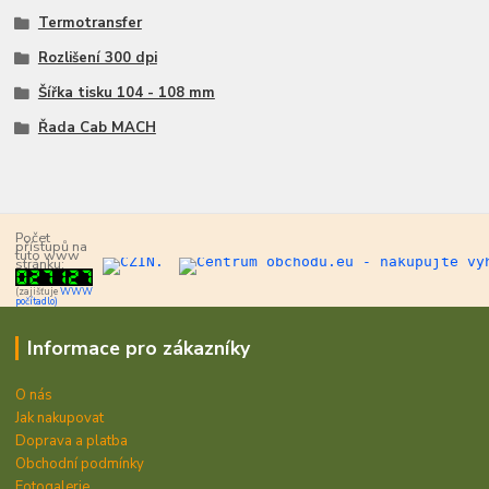
Termotransfer
Rozlišení 300 dpi
Šířka tisku 104 - 108 mm
Řada Cab MACH
Počet
přístupů na
tuto www
stránku:
(zajišťuje
WWW
počítadlo)
Informace pro zákazníky
O nás
Jak nakupovat
Doprava a platba
Obchodní podmínky
Fotogalerie