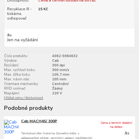
Dostupnost
Cena a termín dodání na dotaz
Recyklace III -
15 Kč
tiskárna,
odlepovač
/
ks
Jen na vyžádání
Číslo produktu:
4082-5984632
Výrobce:
Cab
Rozlišení:
300 dpi
Max. rychlost tisku:
300 mm/s
Max. šířka tisku:
105,7 mm
Max. návin role:
205 mm
Orientace mechaniky:
Centrální
RFID snímač:
Žádný
Napájení:
220 V
Hlídat cenu / dostupnost
Podobné produkty
Cab MACH4S/ 300P
Cena a termín dodání
na dotaz
Termotransfer tiskárna čárového kódu s
/
ks
odlepovačem etiket, centrální vedení spotřebních