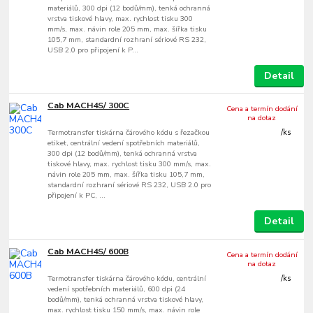
materiálů, 300 dpi (12 bodů/mm), tenká ochranná
vrstva tiskové hlavy, max. rychlost tisku 300
mm/s, max. návin role 205 mm, max. šířka tisku
105,7 mm, standardní rozhraní sériové RS 232,
USB 2.0 pro připojení k P...
Detail
Cab MACH4S/ 300C
Cena a termín dodání
na dotaz
Termotransfer tiskárna čárového kódu s řezačkou
/
ks
etiket, centrální vedení spotřebních materiálů,
300 dpi (12 bodů/mm), tenká ochranná vrstva
tiskové hlavy, max. rychlost tisku 300 mm/s, max.
návin role 205 mm, max. šířka tisku 105,7 mm,
standardní rozhraní sériové RS 232, USB 2.0 pro
připojení k PC, ...
Detail
Cab MACH4S/ 600B
Cena a termín dodání
na dotaz
Termotransfer tiskárna čárového kódu, centrální
/
ks
vedení spotřebních materiálů, 600 dpi (24
bodů/mm), tenká ochranná vrstva tiskové hlavy,
max. rychlost tisku 150 mm/s, max. návin role