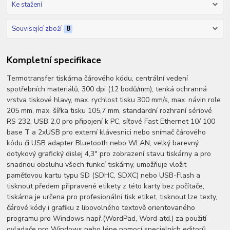
Ke stažení
Související zboží
8
Kompletní specifikace
Termotransfer tiskárna čárového kódu, centrální vedení
spotřebních materiálů, 300 dpi (12 bodů/mm), tenká ochranná
vrstva tiskové hlavy, max. rychlost tisku 300 mm/s, max. návin role
205 mm, max. šířka tisku 105,7 mm, standardní rozhraní sériové
RS 232, USB 2.0 pro připojení k PC, síťové Fast Ethernet 10/ 100
base T a 2xUSB pro externí klávesnici nebo snímač čárového
kódu či USB adapter Bluetooth nebo WLAN, velký barevný
dotykový grafický dislej 4,3" pro zobrazení stavu tiskárny a pro
snadnou obsluhu všech funkcí tiskárny, umožňuje vložit
paměťovou kartu typu SD (SDHC, SDXC) nebo USB-Flash a
tisknout předem připravené etikety z této karty bez počítače,
tiskárna je určena pro profesionální tisk etiket, tisknout lze texty,
čárové kódy i grafiku z libovolného textově orientovaného
programu pro Windows např.(WordPad, Word atd.) za použití
ovladače pro Windows nebo lépe pomocí specielních editorů