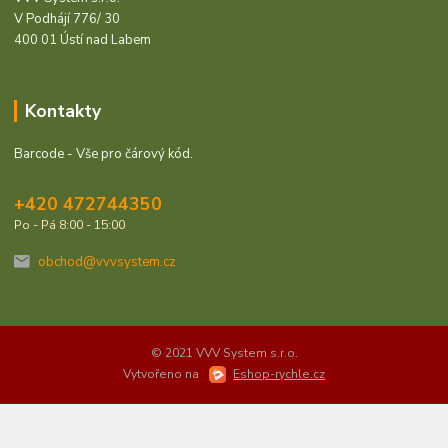
V Podhájí 776/ 30
400 01 Ústí nad Labem
Kontakty
Barcode - Vše pro čárový kód.
+420 472744350
Po - Pá 8:00 - 15:00
obchod@vvvsystem.cz
© 2021 VVV System s.r.o.
Vytvořeno na
Eshop-rychle.cz