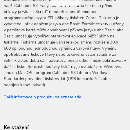
např. CabLabel S3, EasyLabel atd. Tiskárnu lze řídit i přímo
příkazy jazyka "J-Script" nebo při zapnuté emulaci
programovacího jazyka ZPL příkazy tiskáren Zebra. Tiskárna je
vybavena i překladačem jazyka abc Basic. Formát etikety uložený
v paměťové kartě může obsahovat i příkazy jazyka abc Basic. abc
Basic umožňuje vytvářet interaktivní aplikace běžící přímo na
tiskárně. Tiskárna umožňuje uživatelskou změnu rozlišení 300/
600 dpi pouhou jednoduchou výměnou tiskové hlavy. Výměnu
opotřebované tiskové hlavy nebo tiskového válce zvládne za
velmi krátkou dobu sám uživatel a bez prodlení může pokračovat v
dalším tisku. Součástí dodávky tiskárny je ovladač pro Windows,
Linux a Mac OS i program CabLabel S3 Lite pro Windows..
Standardní provedení tiskárny, kit (USB komunikační kabel,
napájecí kabel, návod).
Další informace o produktu naleznete zde ...
.
Ke stažení