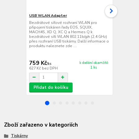
USB WLAN Adapter
USB WLAN A
Bezdrátové síťové rozhraní WLAN pro
Bezdrátové 
připojení tiskáren řady EOS, SQUIX,
připojení ti
MACH4S, XD Q, XC Q a Hermes Q k
MACH4S, XD 
bezdrátové síťi WLAN 802.11b/g/n (2,4 GHz)
bezdrátové s
přes rozhraní USB tiskárny. Další informace o
+ 802.11a/n/
produktu naleznete zde ....
tiskárny, v i
anténou pro 
informace o 
759 Kč
2 219 Kč
k dodání okamžitě
/
ks
1 ks
627 Kč
bez DPH
1 834 Kč
bez
Přidat do košíku
Přidat d
Zboží zařazeno v kategoriích
Tiskárny