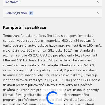
Ke stažení
Související zboží
8
Kompletní specifikace
Termotransfer tiskárna čárového kódu s odlepovačem etiket,
centrální vedení spotřebních materiálů, 600 dpi (24 bodů/mm),
tenká ochranná vrstva tiskové hlavy, max. rychlost tisku 150 mm/s,
max. návin role 205 mm, max. šířka tisku 105,7 mm, standardní
rozhraní sériové RS 232, USB 2.0 pro připojení k PC, síťové Fast
Ethernet 10/ 100 base T a 2xUSB pro externí klávesnici nebo
snímač čárového kódu či USB adapter Bluetooth nebo WLAN,
velký barevný dotykový grafický dislej 4,3" pro zobrazení stavu
tiskárny a pro snadnou obsluhu všech funkcí tiskárny, umožňuje
vložit paměťovou kartu typu SD (SDHC, SDXC) nebo USB-Flash a
tisknout předem připravené etikety z této karty bez počítače,
tiskárna je určena pro profesionální tisk etiket, tisknout lze texty,
čárové kódy i grafiku z libovolného textově orientovaného
programu pro Windows např.(WordPad, Word atd.) za použití
ovladače pro Windows nebo lépe pomocí specielních editorů