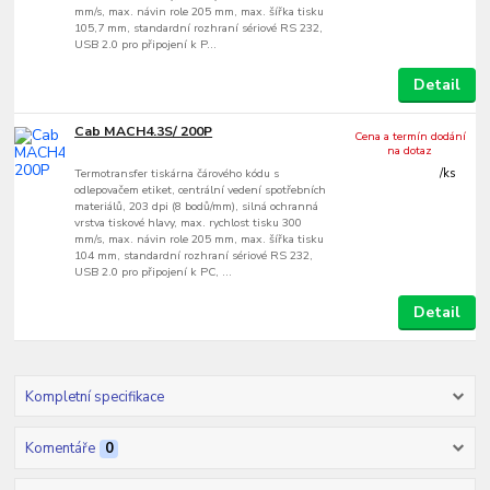
mm/s, max. návin role 205 mm, max. šířka tisku
105,7 mm, standardní rozhraní sériové RS 232,
USB 2.0 pro připojení k P...
Detail
Cab MACH4.3S/ 200P
Cena a termín dodání
na dotaz
Termotransfer tiskárna čárového kódu s
/
ks
odlepovačem etiket, centrální vedení spotřebních
materiálů, 203 dpi (8 bodů/mm), silná ochranná
vrstva tiskové hlavy, max. rychlost tisku 300
mm/s, max. návin role 205 mm, max. šířka tisku
104 mm, standardní rozhraní sériové RS 232,
USB 2.0 pro připojení k PC, ...
Detail
Kompletní specifikace
Komentáře
0