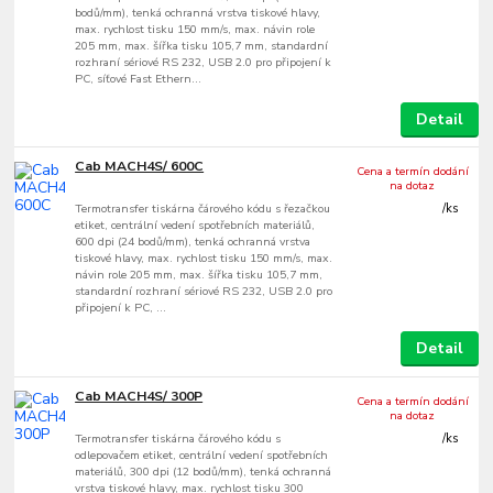
bodů/mm), tenká ochranná vrstva tiskové hlavy,
max. rychlost tisku 150 mm/s, max. návin role
205 mm, max. šířka tisku 105,7 mm, standardní
rozhraní sériové RS 232, USB 2.0 pro připojení k
PC, síťové Fast Ethern...
Detail
Cab MACH4S/ 600C
Cena a termín dodání
na dotaz
Termotransfer tiskárna čárového kódu s řezačkou
/
ks
etiket, centrální vedení spotřebních materiálů,
600 dpi (24 bodů/mm), tenká ochranná vrstva
tiskové hlavy, max. rychlost tisku 150 mm/s, max.
návin role 205 mm, max. šířka tisku 105,7 mm,
standardní rozhraní sériové RS 232, USB 2.0 pro
připojení k PC, ...
Detail
Cab MACH4S/ 300P
Cena a termín dodání
na dotaz
Termotransfer tiskárna čárového kódu s
/
ks
odlepovačem etiket, centrální vedení spotřebních
materiálů, 300 dpi (12 bodů/mm), tenká ochranná
vrstva tiskové hlavy, max. rychlost tisku 300