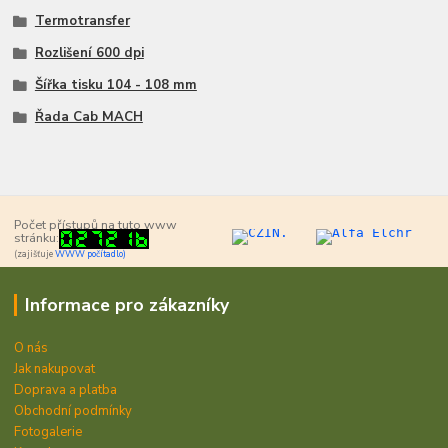
Termotransfer
Rozlišení 600 dpi
Šířka tisku 104 - 108 mm
Řada Cab MACH
Počet přístupů na tuto www
stránku:
(zajišťuje
WWW počítadlo)
Informace pro zákazníky
O nás
Jak nakupovat
Doprava a platba
Obchodní podmínky
Fotogalerie