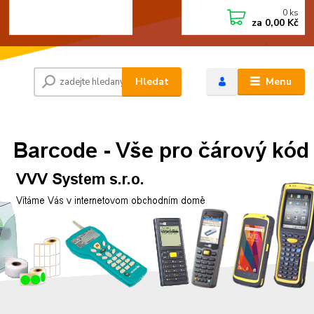
0
ks
+420 472744350
CZK
za
0,00 Kč
Po - Pá 8:00 - 15:00
Hledat
Menu