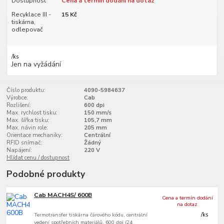
Dostupnost
Cena a termín dodání na dotaz
Recyklace III -
15 Kč
tiskárna,
odlepovač
/
ks
Jen na vyžádání
Číslo produktu:
4090-5984637
Výrobce:
Cab
Rozlišení:
600 dpi
Max. rychlost tisku:
150 mm/s
Max. šířka tisku:
105,7 mm
Max. návin role:
205 mm
Orientace mechaniky:
Centrální
RFID snímač:
Žádný
Napájení:
220 V
Hlídat cenu / dostupnost
Podobné produkty
Cab MACH4S/ 600B
Cena a termín dodání
na dotaz
Termotransfer tiskárna čárového kódu, centrální
/
ks
vedení spotřebních materiálů, 600 dpi (24