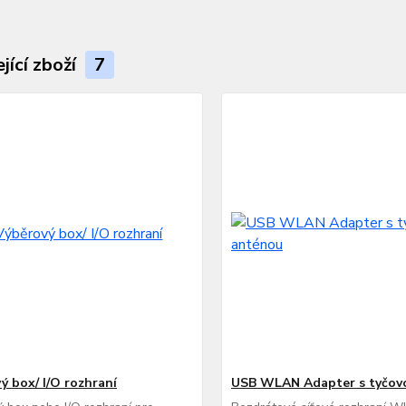
jící zboží
7
ý box/ I/O rozhraní
USB WLAN Adapter s tyčov