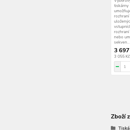
Výběrový
tiskárny
umožňuj
rozhraní
uložený
vstupníc
rozhraní
nebo umo
sekven...
3 697
3 055 K
Zboží 
Tiská