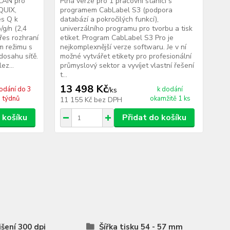
WLAN pro
Plná verze pro 1 pracovní stanici s
Kar
QUIX,
programem CabLabel S3 (podpora
řad
s Q k
databází a pokročilých funkcí),
ext
g/n (2,4
univerzálního programu pro tvorbu a tisk
opt
řes rozhraní
etiket. Program CabLabel S3 Pro je
tis
ím režimu s
nejkomplexnější verze softwaru. Je v ní
Dal
dosahu síťě.
možné vytvářet etikety pro profesionální
....
ez...
průmyslový sektor a vyvíjet vlastní řešení
t...
13 498 Kč
2 
odání do 3
k dodání
/
ks
týdnů
okamžitě 1 ks
11 155 Kč
bez DPH
1 
 košíku
Přidat do košíku
išení 300 dpi
Šířka tisku 54 - 57 mm