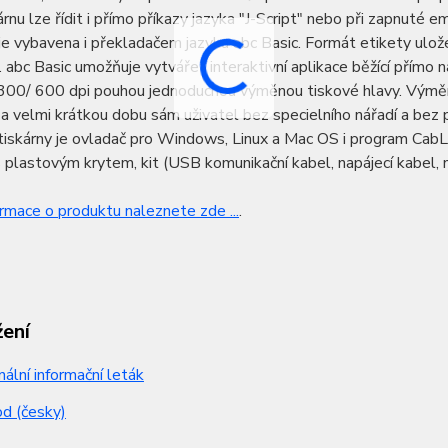
árnu lze řídit i přímo příkazy jazyka "J-Script" nebo při zapnuté
je vybavena i překladačem jazyka abc Basic. Formát etikety ulo
. abc Basic umožňuje vytvářet interaktivní aplikace běžící přímo
í 300/ 600 dpi pouhou jednoduchou výměnou tiskové hlavy. Výmě
a velmi krátkou dobu sám uživatel bez specielního nářadí a bez 
tiskárny je ovladač pro Windows, Linux a Mac OS i program Cab
s plastovým krytem, kit (USB komunikační kabel, napájecí kabel, 
ormace o produktu naleznete zde ...
.
žení
nální informační leták
d (česky)