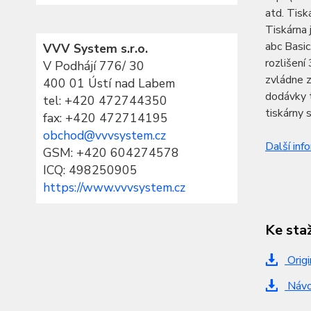
atd. Tisk
Tiskárna 
abc Basic
VVV System s.r.o.
rozlišen
V Podhájí 776/ 30
zvládne z
400 01 Ústí nad Labem
dodávky 
tel:
+420 472744350
tiskárny 
fax: +420 472714195
obchod@vvvsystem.cz
Další inf
GSM: +420 604274578
ICQ: 498250905
https://www.vvvsystem.cz
Ke sta
Origi
Návo