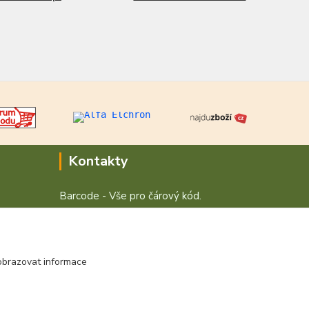
Kontakty
Barcode - Vše pro čárový kód.
+420 472744350
Po - Pá 8:00 - 15:00
obrazovat informace
obchod@vvvsystem.cz