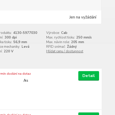
Jen na vyžádání
roduktu:
4130-5977030
Výrobce:
Cab
ní:
300 dpi
Max. rychlost tisku:
250 mm/s
ka tisku:
56,9 mm
Max. návin role:
205 mm
ce mechaniky:
Levá
RFID snímač:
Žádný
í:
220 V
Hlídat cenu / dostupnost
ermín dodání na dotaz
Detail
/
ks