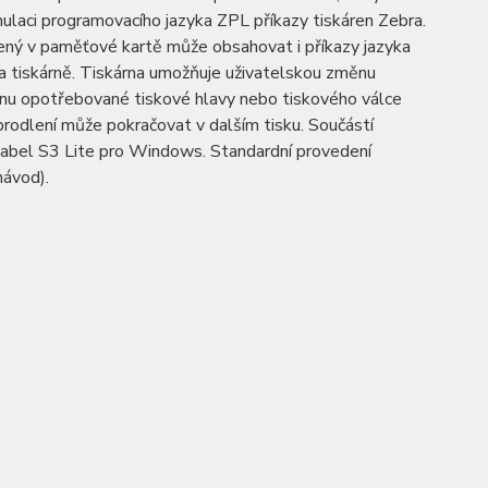
 emulaci programovacího jazyka ZPL příkazy tiskáren Zebra.
žený v paměťové kartě může obsahovat i příkazy jazyka
 na tiskárně. Tiskárna umožňuje uživatelskou změnu
nu opotřebované tiskové hlavy nebo tiskového válce
prodlení může pokračovat v dalším tisku. Součástí
Label S3 Lite pro Windows. Standardní provedení
návod).