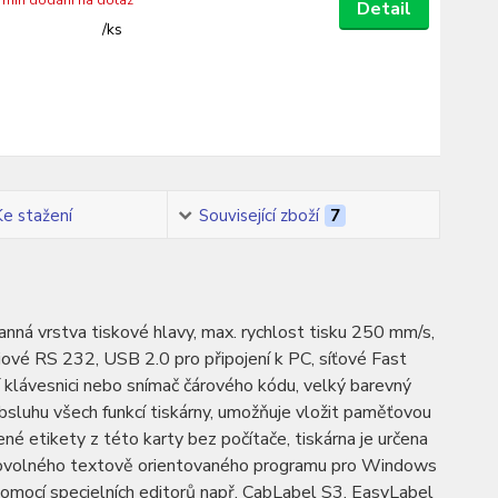
ermín dodání na dotaz
Detail
/
ks
Ke stažení
Související zboží
7
nná vrstva tiskové hlavy, max. rychlost tisku 250 mm/s,
iové RS 232, USB 2.0 pro připojení k PC, síťové Fast
klávesnici nebo snímač čárového kódu, velký barevný
obsluhu všech funkcí tiskárny, umožňuje vložit paměťovou
 etikety z této karty bez počítače, tiskárna je určena
z libovolného textově orientovaného programu pro Windows
omocí specielních editorů např. CabLabel S3, EasyLabel