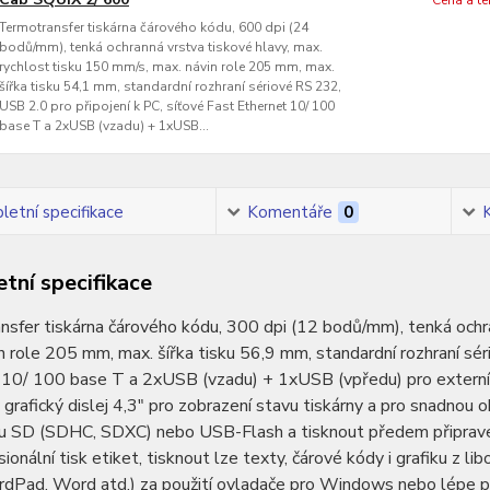
Cena a t
Termotransfer tiskárna čárového kódu, 600 dpi (24
bodů/mm), tenká ochranná vrstva tiskové hlavy, max.
rychlost tisku 150 mm/s, max. návin role 205 mm, max.
šířka tisku 54,1 mm, standardní rozhraní sériové RS 232,
USB 2.0 pro připojení k PC, síťové Fast Ethernet 10/ 100
base T a 2xUSB (vzadu) + 1xUSB...
etní specifikace
Komentáře
0
tní specifikace
sfer tiskárna čárového kódu, 300 dpi (12 bodů/mm), tenká ochra
n role 205 mm, max. šířka tisku 56,9 mm, standardní rozhraní sér
 10/ 100 base T a 2xUSB (vzadu) + 1xUSB (vpředu) pro externí 
grafický dislej 4,3" pro zobrazení stavu tiskárny a pro snadnou 
u SD (SDHC, SDXC) nebo USB-Flash a tisknout předem připravené
sionální tisk etiket, tisknout lze texty, čárové kódy i grafiku 
rdPad, Word atd.) za použití ovladače pro Windows nebo lépe p