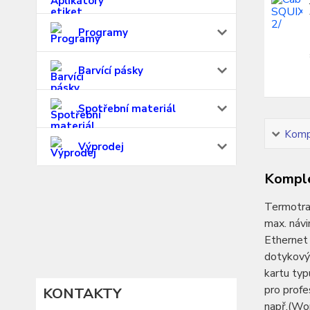
Programy
Barvící pásky
Spotřební materiál
Kompl
Výprodej
Komple
Termotran
max. návi
Ethernet
dotykový 
kartu typ
pro profe
KONTAKTY
např.(Wo