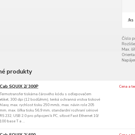
/
ks
Číslo p
Rozliše
Max. šíř
Orienta
Napájen
é produkty
Cab SQUIX 2/ 300P
Cena a t
Termotransfer tiskárna čárového kódu s odlepovačem
etiket, 300 dpi (12 bodů/mm), tenká ochranná vrstva tiskové
hlavy, max. rychlost tisku 250 mm/s, max. návin role 205
mm, max. šířka tisku 56,9 mm, standardní rozhraní sériové
RS 232, USB 2.0 pro připojení k PC, síťové Fast Ethernet 10/
100 base T a ...
Cab SQUIX 2/ 600