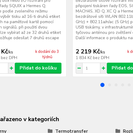
 box nebo I/O rozhraní pro
Bezdrátové síťové rozhraní 
 řady SQUIX a Hermes Q,
připojení tiskáren řady EOS, S
e podle zvoleného režimu
MACH4S, XD Q, XC Q a Herme
 výběr tisku až 16-ti druhů etiket
bezdrátové síťi WLAN 802.11b/
ch na paměťové kartě pomocí
GHz) + 802.11a/n/ac (5 GHz) p
h signálů, při použití dvou
USB tiskárny, v infrastrukturn
 lze vybírat až ze 32 druhů etiket
tyčovou anténou pro zvětšení 
žňuje odesílat 7 druhů escape
Další informace o produktu nal
 Kč
2 219 Kč
k dodání do 3
k d
/
ks
/
ks
týdnů
č
bez DPH
1 834 Kč
bez DPH
Přidat do košíku
Přidat do
zařazeno v kategoriích
rny
Termotransfer
Rozl