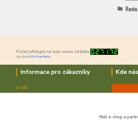
Řada
Počet přístupů na tuto www stránku:
(zajišťuje
WWW počítadlo)
Informace pro zákazníky
Kde nás
O nás
Jak nakupovat
Doprava a platba
Obchodní podmínky
Náš e-shop a partn
Fotogalerie
Kontakty