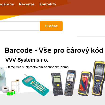
ogalerie
Recenze
Kontakty
Nevíte
Hledat
+420
Po - P