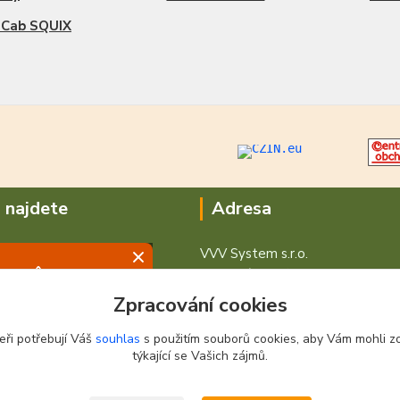
 Cab SQUIX
 najdete
Adresa
VVV System s.r.o.
V Podhájí 776/ 30
400 01 Ústí nad Labem
Zpracování cookies
eři potřebují Váš
souhlas
s použitím souborů cookies, aby Vám mohli z
týkající se Vašich zájmů.