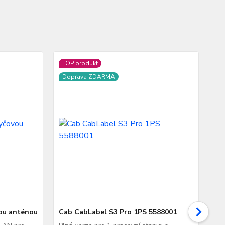
TOP produkt
Doprava ZDARMA
ou anténou
Cab CabLabel S3 Pro 1PS 5588001
Dig