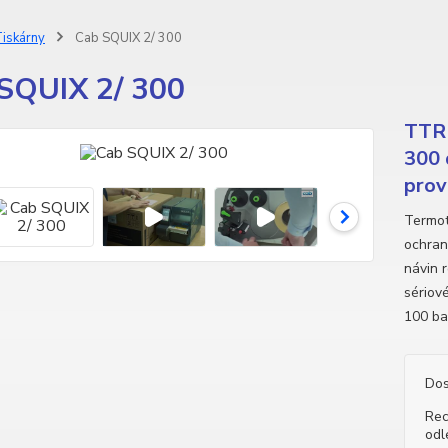
iskárny
Cab SQUIX 2/ 300
SQUIX 2/ 300
TTR 
300 
prov
Termot
ochran
návin 
sériov
100 ba
Dos
Rec
odl