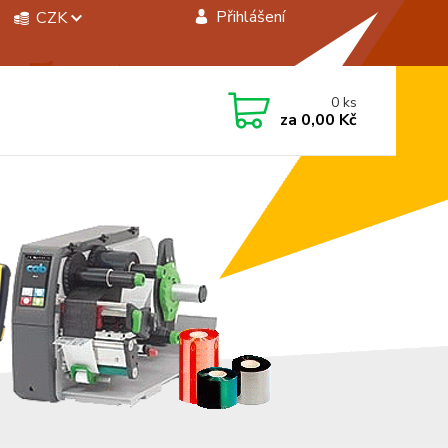
Přihlášení
CZK
 si rady? Zavolejte.
0
ks
 472744350
za
0,00 Kč
á 8:00 - 15:00