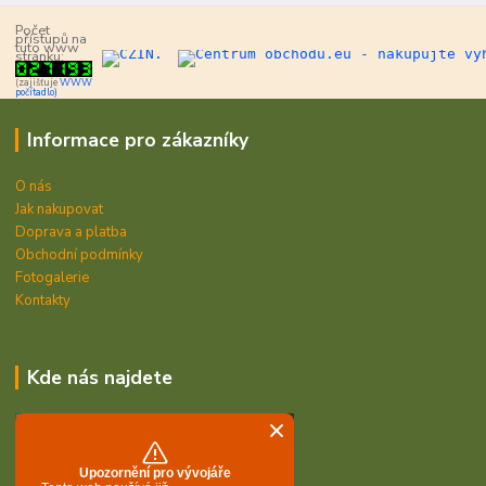
Počet
přístupů na
tuto www
stránku:
(zajišťuje
WWW
počítadlo)
Informace pro zákazníky
O nás
Jak nakupovat
Doprava a platba
Obchodní podmínky
Fotogalerie
Kontakty
Kde nás najdete