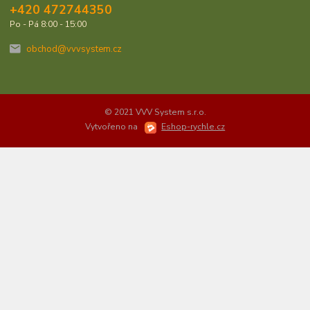
+420 472744350
Po - Pá 8:00 - 15:00
obchod@vvvsystem.cz
© 2021 VVV System s.r.o.
Vytvořeno na
Eshop-rychle.cz