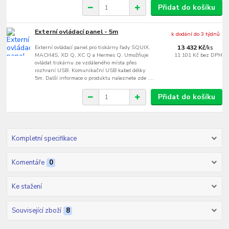
Přidat do košíku
Externí ovládací panel - 5m
k dodání do 3 týdnů
Externí ovládací panel pro tiskárny řady SQUIX,
13 432 Kč
/
ks
MACH4S, XD Q, XC Q a Hermes Q. Umožňuje
11 101 Kč
bez DPH
ovládat tiskárnu ze vzdáleného místa přes
rozhraní USB. Komunikační USB kabel délky
5m. Další informace o produktu naleznete zde ....
Přidat do košíku
Kompletní specifikace
Komentáře
0
Ke stažení
Související zboží
8