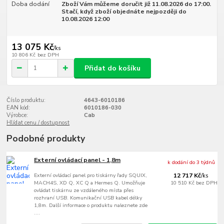
Doba dodání
Zboží Vám můžeme doručit již 11.08.2026 do 17:00.
Stačí, když zboží objednáte nejpozději do
10.08.2026 12:00
13 075 Kč
/
ks
10 806 Kč
bez DPH
Přidat do košíku
Číslo produktu:
4643-6010186
EAN kód:
6010186-030
Výrobce:
Cab
Hlídat cenu / dostupnost
Podobné produkty
Externí ovládací panel - 1,8m
k dodání do 3 týdnů
Externí ovládací panel pro tiskárny řady SQUIX,
12 717 Kč
/
ks
MACH4S, XD Q, XC Q a Hermes Q. Umožňuje
10 510 Kč
bez DPH
ovládat tiskárnu ze vzdáleného místa přes
rozhraní USB. Komunikační USB kabel délky
1,8m. Další informace o produktu naleznete zde
....