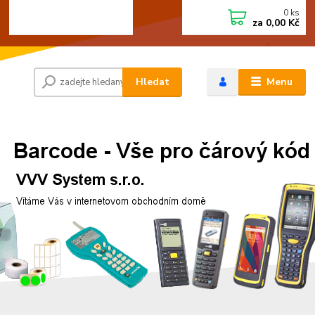
0
ks
+420 472744350
CZK
za
0,00 Kč
Po - Pá 8:00 - 15:00
Hledat
Menu