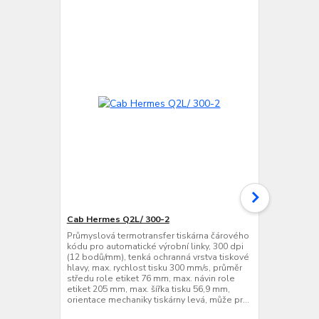
Cab Hermes Q2L/ 300-2
Cab Hermes
Průmyslová termotransfer tiskárna čárového
Průmyslová t
kódu pro automatické výrobní linky, 300 dpi
kódu pro aut
(12 bodů/mm), tenká ochranná vrstva tiskové
(12 bodů/mm)
hlavy, max. rychlost tisku 300 mm/s, průměr
hlavy, max. 
středu role etiket 76 mm, max. návin role
středu role 
etiket 205 mm, max. šířka tisku 56,9 mm,
etiket 205 m
orientace mechaniky tiskárny levá, může pr...
orientace me