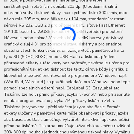
umožňuje potiskovat i silnější materiály, včetně teplem
smrštitelných izolačních trubiček, 203 dpi (8 bodů/mm), silná
ochranná vrstva tiskové hlavy, max. rychlost tisku 300 mm/s, max.
návin role 205 mm, max. šířka tisku 104 mm, standardní rozhraní
sériové RS 232, USB 2.0 pro připojení k PC, síťové Fast Ethernet
10/ 100 base T a 2xUSB (vzadu) + 1xUSB (vpředu) pro externí
klávesnici nebo snímač čárového kódu, velký barevný dotykový
grafický dislej 4,3" pro zobrazení stavu tiskárny a pro snadnou
obsluhu všech funkcí tiskárny, umožňuje vložit paměťovou kartu
typu SD (SDHC, SDXC) nebo USB-Flash a tisknout předem
připravené etikety z této karty bez počítače, tiskárna je určena pro
profesionální tisk etiket, tisknout lze texty, čárové kódy i grafiku z
libovolného textově orientovaného programu pro Windows např.
(WordPad, Word atd.) za použití ovladače pro Windows nebo lépe
pomocí specielních editorů např. CabLabel S3, EasyLabel atd.
Tiskárnu lze řídit i přímo příkazy jazyka "J-Script" nebo při zapnuté
emulaci programovacího jazyka ZPL příkazy tiskáren Zebra.
Tiskárna je vybavena i překladačem jazyka abc Basic. Formát
etikety uložený v paměťové kartě může obsahovat i příkazy jazyka
abc Basic. abc Basic umožňuje vytvářet interaktivní aplikace běžící
přímo na tiskárně. Tiskárna umožňuje uživatelskou změnu rozlišení
203/ 300 dpi pouhou jednoduchou výměnou tiskové hlavy. Výměnu