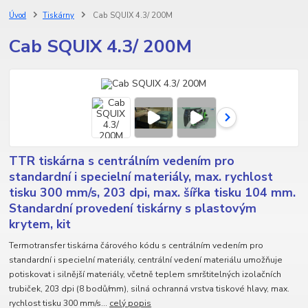
Úvod
Tiskárny
Cab SQUIX 4.3/ 200M
Cab SQUIX 4.3/ 200M
TTR tiskárna s centrálním vedením pro
standardní i specielní materiály, max. rychlost
tisku 300 mm/s, 203 dpi, max. šířka tisku 104 mm.
Standardní provedení tiskárny s plastovým
krytem, kit
Termotransfer tiskárna čárového kódu s centrálním vedením pro
standardní i specielní materiály, centrální vedení materiálu umožňuje
potiskovat i silnější materiály, včetně teplem smrštitelných izolačních
trubiček, 203 dpi (8 bodů/mm), silná ochranná vrstva tiskové hlavy, max.
rychlost tisku 300 mm/s...
celý popis