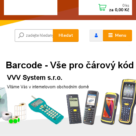
0
ks
+420 472744350
CZK
za
0,00 Kč
Po - Pá 8:00 - 15:00
Hledat
Menu