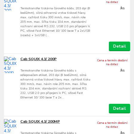
na dotaz
Termotransfer tiskárna čárového kódu, 203 dpi (8
/
ks
bodů/mm), silná ochranná vrstva tiskové hlavy,
max. rychlost tisku 300 mm/s, max. návin role
205 mm, max. šířka tisku 104 mm, standardní
rozhraní sériové RS 232, USB 2.0 pro připojení k
PC, síťové Fast Ethernet 10/ 100 base T a 2xUSB
(vzadu) + 1xUSB (...
Detail
Cab SQUIX 4.3/ 200P
Cena a termín dodání
na dotaz
Termotransfer tiskárna čárového kódu s
/
ks
odlepovačem etiket, 203 dpi (8 bodů/mm), silná
ochranná vrstva tiskové hlavy, max. rychlost tisku
300 mm/s, max. návin role 205 mm, max. šířka
tisku 104 mm, standardní rozhraní sériové RS
232, USB 2.0 pro připojení k PC, síťové Fast
Ethernet 10/ 100 base T a 2x...
Detail
Cab SQUIX 4.3/ 200MP
Cena a termín dodání
na dotaz
Termotransfer tiskárna čárového kódu s
/
ks