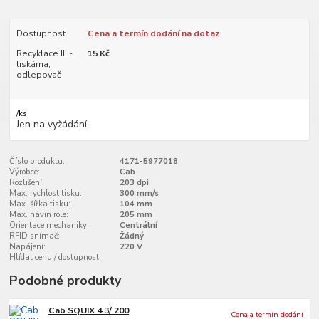
Dostupnost
Cena a termín dodání na dotaz
Recyklace III -
15 Kč
tiskárna,
odlepovač
/
ks
Jen na vyžádání
Číslo produktu:
4171-5977018
Výrobce:
Cab
Rozlišení:
203 dpi
Max. rychlost tisku:
300 mm/s
Max. šířka tisku:
104 mm
Max. návin role:
205 mm
Orientace mechaniky:
Centrální
RFID snímač:
Žádný
Napájení:
220 V
Hlídat cenu / dostupnost
Podobné produkty
Cab SQUIX 4.3/ 200
Cena a termín dodání