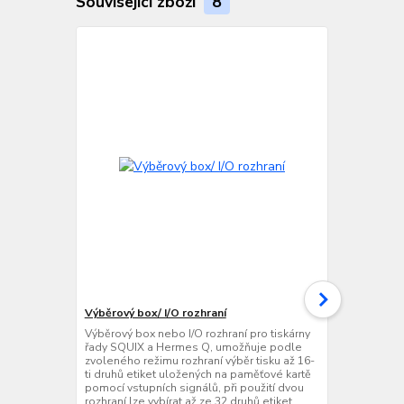
Související zboží
8
Výběrový box/ I/O rozhraní
USB WLAN A
Výběrový box nebo I/O rozhraní pro tiskárny
Bezdrátové 
řady SQUIX a Hermes Q, umožňuje podle
připojení ti
zvoleného režimu rozhraní výběr tisku až 16-
MACH4S, XD 
ti druhů etiket uložených na paměťové kartě
bezdrátové s
pomocí vstupních signálů, při použití dvou
+ 802.11a/n/
rozhraní lze vybírat až ze 32 druhů etiket
tiskárny, v i