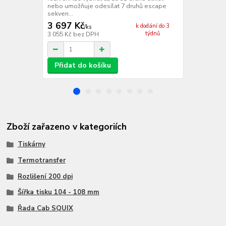
nebo umožňuje odesílat 7 druhů escape
anténou pro 
sekven...
informace o 
3 697 Kč
2 219 Kč
k dodání do 3
/
ks
týdnů
3 055 Kč
bez DPH
1 834 Kč
bez
Přidat do košíku
Přidat d
Zboží zařazeno v kategoriích
Tiskárny
Termotransfer
Rozlišení 200 dpi
Šířka tisku 104 - 108 mm
Řada Cab SQUIX