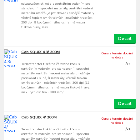
odlepovačem etiket a s centrálním vedením pro
standardní i specielní materiály, centrální vedení
materiálu umožňuje potiskovat i silnější materiály,
včetně teplem smrštitelných izolačních trubiček,
203 dpi (8 bodů/mm), silná ochranná vrstva
tiskové hlavy, max. ...
Detail
Cab SQUIX 4.3/ 300M
Cena a termín dodání
na dotaz
Termotransfer tiskárna čárového kódu s
/
ks
centrálním vedením pro standardní i specielní
materiály, centrální vedení materiálu umožňuje
potiskovat i silnější materiály, včetně teplem
smrštitelných izolačních trubiček, 300 dpi (12
bodů/mm), silná ochranná vrstva tiskové hlavy,
max. rychlost tisku 300 mm/...
Detail
Cab SQUIX 4/ 300M
Cena a termín dodání
na dotaz
Termotransfer tiskárna čárového kódu s
/
ks
centrálním vedením pro standardní i specielní
materiály, centrální vedení materiálu umožňuje