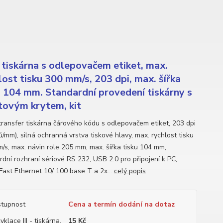
tiskárna s odlepovačem etiket, max.
lost tisku 300 mm/s, 203 dpi, max. šířka
u 104 mm. Standardní provedení tiskárny s
tovým krytem, kit
ransfer tiskárna čárového kódu s odlepovačem etiket, 203 dpi
/mm), silná ochranná vrstva tiskové hlavy, max. rychlost tisku
/s, max. návin role 205 mm, max. šířka tisku 104 mm,
rdní rozhraní sériové RS 232, USB 2.0 pro připojení k PC,
 Fast Ethernet 10/ 100 base T a 2x...
celý popis
tupnost
Cena a termín dodání na dotaz
yklace III - tiskárna,
15 Kč