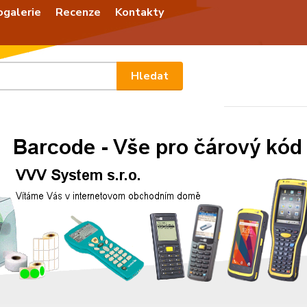
ogalerie
Recenze
Kontakty
Nevíte
Hledat
+420
Po - P