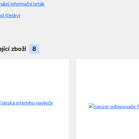
nální informační leták
d (česky)
jící zboží
8