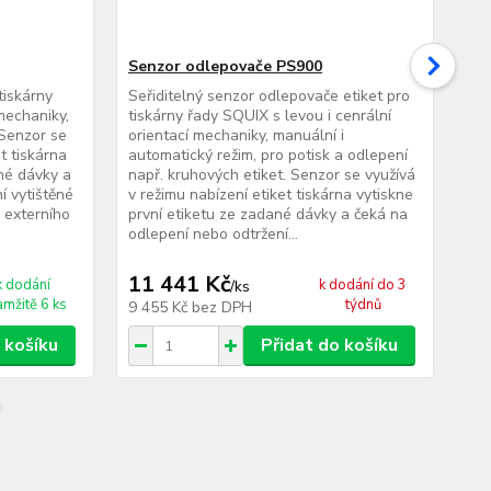
Senzor odlepovače PS900
Sp
tiskárny
Seřiditelný senzor odlepovače etiket pro
Spe
mechaniky,
tiskárny řady SQUIX s levou i cenrální
řad
 Senzor se
orientací mechaniky, manuální i
odl
t tiskárna
automatický režim, pro potisk a odlepení
neb
ané dávky a
např. kruhových etiket. Senzor se využívá
mat
í vytištěné
v režimu nabízení etiket tiskárna vytiskne
vál
d externího
první etiketu ze zadané dávky a čeká na
eti
odlepení nebo odtržení...
inf
11 441 Kč
2 
k dodání
k dodání do 3
/
ks
amžitě 6 ks
týdnů
9 455 Kč
bez DPH
2 
 košíku
Přidat do košíku