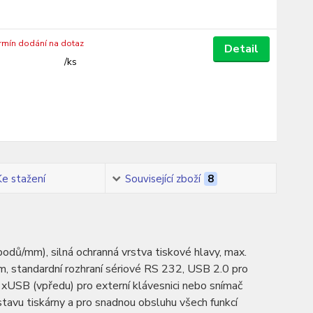
ermín dodání na dotaz
Detail
/
ks
Ke stažení
Související zboží
8
odů/mm), silná ochranná vrstva tiskové hlavy, max.
m, standardní rozhraní sériové RS 232, USB 2.0 pro
xUSB (vpředu) pro externí klávesnici nebo snímač
stavu tiskárny a pro snadnou obsluhu všech funkcí