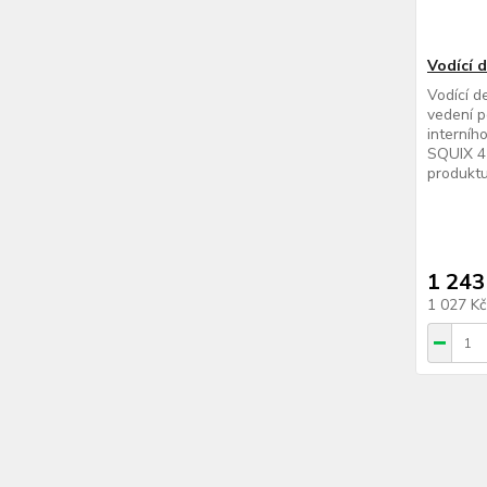
Vodící 
Vodící d
vedení p
interního
SQUIX 4 
produktu
1 243
1 027 K