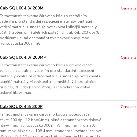
Cab SQUIX 4.3/ 200M
Cena a t
Termotransfer tiskárna čárového kódu s centrálním
vedením pro standardní i specielní materiály, centrální
vedení materiálu umožňuje potiskovat i silnější materiály,
včetně teplem smrštitelných izolačních trubiček, 203 dpi (8
bodů/mm), silná ochranná vrstva tiskové hlavy, max.
rychlost tisku 300 mm/s...
Cab SQUIX 4.3/ 200MP
Cena a t
Termotransfer tiskárna čárového kódu s odlepovačem
etiket a s centrálním vedením pro standardní i specielní
materiály, centrální vedení materiálu umožňuje potiskovat i
silnější materiály, včetně teplem smrštitelných izolačních
trubiček, 203 dpi (8 bodů/mm), silná ochranná vrstva
tiskové hlavy, max. ...
Cab SQUIX 4.3/ 300P
Cena a t
Termotransfer tiskárna čárového kódu s odlepovačem
etiket, 300 dpi (12 bodů/mm), silná ochranná vrstva tiskové
hlavy, max. rychlost tisku 300 mm/s, max. návin role 205
mm, max. šířka tisku 108,4 mm, standardní rozhraní sériové
RS 232, USB 2.0 pro připojení k PC, síťové Fast Ethernet 10/