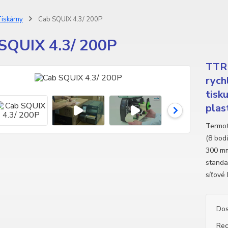
iskárny
Cab SQUIX 4.3/ 200P
SQUIX 4.3/ 200P
TTR 
rych
tisk
plas
Termot
(8 bodů
300 mm
standa
síťové
Dos
Rec