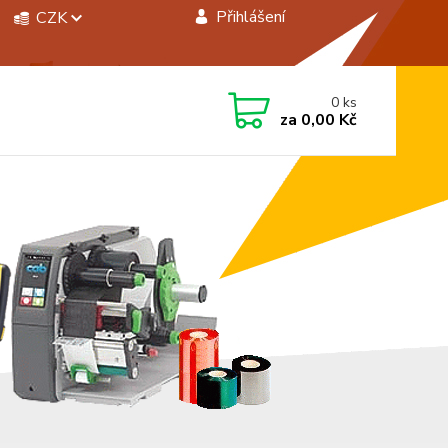
Přihlášení
CZK
 si rady? Zavolejte.
0
ks
 472744350
za
0,00 Kč
á 8:00 - 15:00