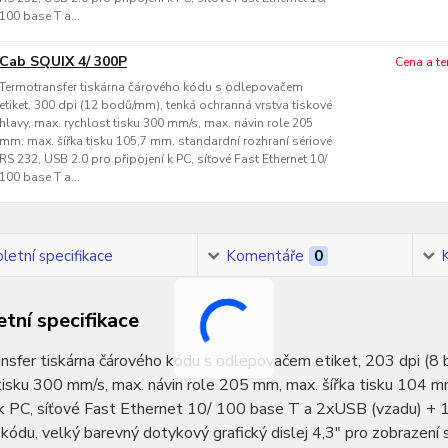
100 base T a...
Cab SQUIX 4/ 300P
Cena a t
Termotransfer tiskárna čárového kódu s odlepovačem
etiket, 300 dpi (12 bodů/mm), tenká ochranná vrstva tiskové
hlavy, max. rychlost tisku 300 mm/s, max. návin role 205
mm, max. šířka tisku 105,7 mm, standardní rozhraní sériové
RS 232, USB 2.0 pro připojení k PC, síťové Fast Ethernet 10/
100 base T a...
etní specifikace
Komentáře
0
tní specifikace
sfer tiskárna čárového kódu s odlepovačem etiket, 203 dpi (8 b
tisku 300 mm/s, max. návin role 205 mm, max. šířka tisku 104 m
 k PC, síťové Fast Ethernet 10/ 100 base T a 2xUSB (vzadu) + 1
kódu, velký barevný dotykový grafický dislej 4,3" pro zobrazení 