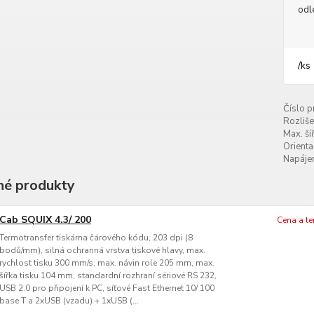
odl
/
ks
Číslo p
Rozliše
Max. šíř
Orienta
Napájen
é produkty
Cab SQUIX 4.3/ 200
Cena a t
Termotransfer tiskárna čárového kódu, 203 dpi (8
bodů/mm), silná ochranná vrstva tiskové hlavy, max.
rychlost tisku 300 mm/s, max. návin role 205 mm, max.
šířka tisku 104 mm, standardní rozhraní sériové RS 232,
USB 2.0 pro připojení k PC, síťové Fast Ethernet 10/ 100
base T a 2xUSB (vzadu) + 1xUSB (...