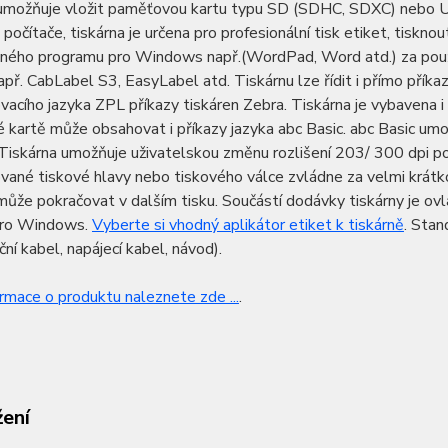
, umožňuje vložit paměťovou kartu typu SD (SDHC, SDXC) nebo U
 počítače, tiskárna je určena pro profesionální tisk etiket, tiskno
aného programu pro Windows např.(WordPad, Word atd.) za použ
apř. CabLabel S3, EasyLabel atd. Tiskárnu lze řídit i přímo příka
acího jazyka ZPL příkazy tiskáren Zebra. Tiskárna je vybavena i
kartě může obsahovat i příkazy jazyka abc Basic. abc Basic umožň
. Tiskárna umožňuje uživatelskou změnu rozlišení 203/ 300 dpi
ané tiskové hlavy nebo tiskového válce zvládne za velmi krátko
může pokračovat v dalším tisku. Součástí dodávky tiskárny je o
pro Windows.
Vyberte si vhodný aplikátor etiket k tiskárně
. Stan
ní kabel, napájecí kabel, návod).
ormace o produktu naleznete zde ...
.
žení