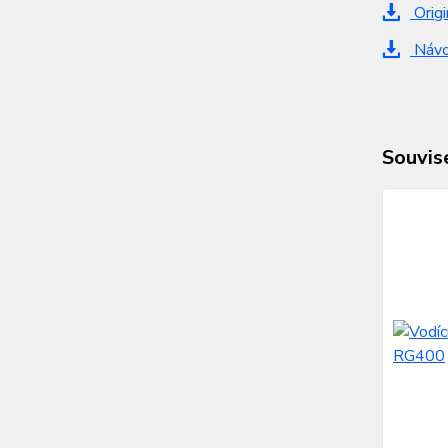
Origi
Návo
Souvise