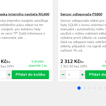
deska interního navíječe RG400
Senzor odlepovače PS800
eska interního navíječe umožňuje
Senzor odlepovače etiket pro 
otištěného pásu etiket na trn
řady SQUIX s levou orientací 
 navíječe, pro tiskárnu řady
manuální i automatický režim.
ve verzi "P" Další informace o
využívá v režimu nabízení etike
 naleznete zde ....
vytiskne první etiketu ze zad
čeká na odlepení nebo odtržen
etikety, případně i na signál o
zařízení. Po od...
 Kč
2 312 Kč
k dodání
/
ks
/
ks
okamžitě 1 ks
ok
č
bez DPH
1 911 Kč
bez DPH
Přidat do košíku
Přidat do