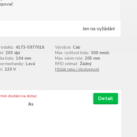
epovač
Jen na vyžádání
roduktu:
4173-5977016
Výrobce:
Cab
ní:
203 dpi
Max. rychlost tisku:
300 mm/s
ka tisku:
104 mm
Max. návin role:
205 mm
ce mechaniky:
Levá
RFID snímač:
Žádný
í:
220 V
Hlídat cenu / dostupnost
ermín dodání na dotaz
Detail
/
ks