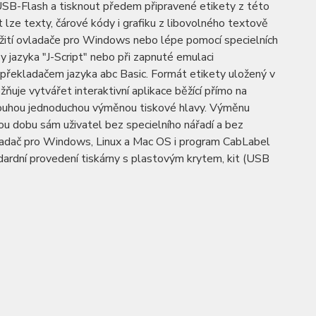
SB-Flash a tisknout předem připravené etikety z této
ut lze texty, čárové kódy i grafiku z libovolného textově
ití ovladače pro Windows nebo lépe pomocí specielních
zy jazyka "J-Script" nebo při zapnuté emulaci
 překladačem jazyka abc Basic. Formát etikety uložený v
uje vytvářet interaktivní aplikace běžící přímo na
 pouhou jednoduchou výměnou tiskové hlavy. Výměnu
u dobu sám uživatel bez specielního nářadí a bez
vladač pro Windows, Linux a Mac OS i program CabLabel
dardní provedení tiskárny s plastovým krytem, kit (USB