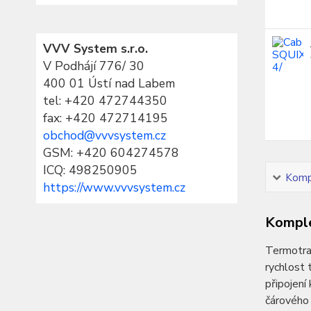
VVV System s.r.o.
V Podhájí 776/ 30
400 01 Ústí nad Labem
tel:
+420 472744350
fax: +420 472714195
obchod@vvvsystem.cz
GSM: +420 604274578
ICQ: 498250905
Kompl
https://www.vvvsystem.cz
Komple
Termotran
rychlost 
připojení
čárového 