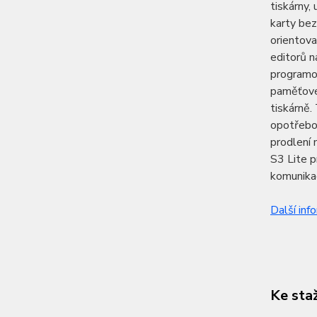
tiskárny
karty bez
orientov
editorů n
programov
paměťové 
tiskárně
opotřebov
prodlení 
S3 Lite 
komunikač
Další inf
Ke sta