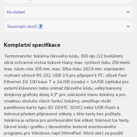
Ke stažení
Související zboží
7
Kompletní specifikace
Termotransfer tiskárna čárového kódu, 300 dpi (12 bodů/mm),
silná ochranná vrstva tiskové hlavy, max. rychlost tisku 250 mm/s,
max. návin role 205 mm, max. šířka tisku 162,6 mm, standardní
rozhraní sériové RS 232, USB 2.0 pro připojení k PC, síťové Fast
Ethernet 10/ 100 base T a 2xUSB (vzadu) + 1xUSB (vpředu) pro
externí klávesnici nebo snímač čárového kódu, velký barevný
dotykový grafický dislej 4,3" pro zobrazení stavu tiskárny a pro
snadnou obsluhu všech funkcí tiskárny, umožňuje vložit
paměťovou kartu typu SD (SDHC, SDXC) nebo USB-Flash a
tisknout předem připravené etikety z této karty bez počítače,
tiskárna je určena pro profesionální tisk etiket, tisknout lze texty,
čárové kódy i grafiku z libovolného textově orientovaného
programu pro Windows např.(WordPad, Word atd.) za použití