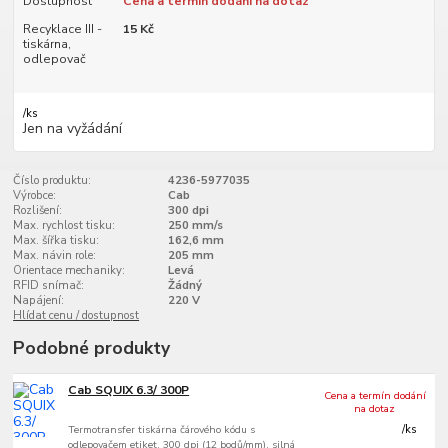
Dostupnost
Cena a termín dodání na dotaz
Recyklace III -
15 Kč
tiskárna,
odlepovač
/
ks
Jen na vyžádání
Číslo produktu:
4236-5977035
Výrobce:
Cab
Rozlišení:
300 dpi
Max. rychlost tisku:
250 mm/s
Max. šířka tisku:
162,6 mm
Max. návin role:
205 mm
Orientace mechaniky:
Levá
RFID snímač:
Žádný
Napájení:
220 V
Hlídat cenu / dostupnost
Podobné produkty
Cab SQUIX 6.3/ 300P
Cena a termín dodání
na dotaz
Termotransfer tiskárna čárového kódu s
/
ks
odlepovačem etiket, 300 dpi (12 bodů/mm), silná