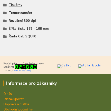
Tiskárny
Termotransfer
Rozlišení 300 dpi
Šířka tisku 162 - 168 mm
Řada Cab SQUIX
Počet přístupů na tuto www
stránku:
(zajišťuje
WWW počítadlo)
Informace pro zákazníky
O nás
Jak nakupovat
Doprava a platba
Obchodní podmínky