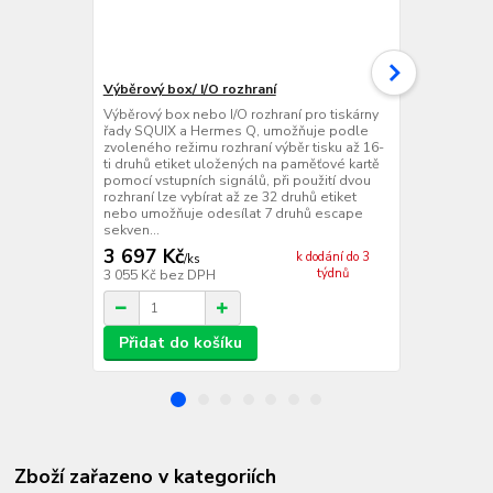
Výběrový box/ I/O rozhraní
USB WLAN A
Výběrový box nebo I/O rozhraní pro tiskárny
Bezdrátové 
řady SQUIX a Hermes Q, umožňuje podle
připojení ti
zvoleného režimu rozhraní výběr tisku až 16-
MACH4S, XD 
ti druhů etiket uložených na paměťové kartě
bezdrátové s
pomocí vstupních signálů, při použití dvou
+ 802.11a/n/
rozhraní lze vybírat až ze 32 druhů etiket
tiskárny, v i
nebo umožňuje odesílat 7 druhů escape
anténou pro 
sekven...
informace o 
3 697 Kč
2 219 Kč
k dodání do 3
/
ks
týdnů
3 055 Kč
bez DPH
1 834 Kč
bez
Přidat do košíku
Přidat d
Zboží zařazeno v kategoriích