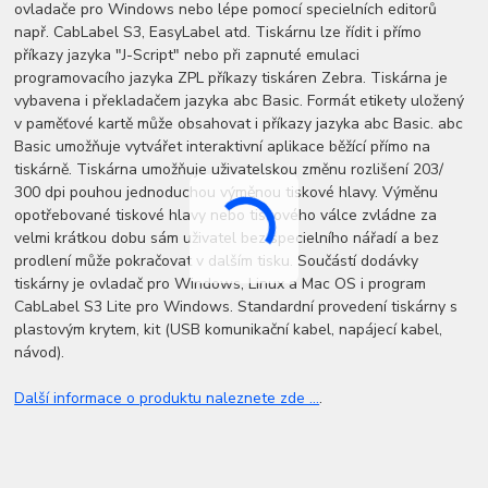
ovladače pro Windows nebo lépe pomocí specielních editorů
např. CabLabel S3, EasyLabel atd. Tiskárnu lze řídit i přímo
příkazy jazyka "J-Script" nebo při zapnuté emulaci
programovacího jazyka ZPL příkazy tiskáren Zebra. Tiskárna je
vybavena i překladačem jazyka abc Basic. Formát etikety uložený
v paměťové kartě může obsahovat i příkazy jazyka abc Basic. abc
Basic umožňuje vytvářet interaktivní aplikace běžící přímo na
tiskárně. Tiskárna umožňuje uživatelskou změnu rozlišení 203/
300 dpi pouhou jednoduchou výměnou tiskové hlavy. Výměnu
opotřebované tiskové hlavy nebo tiskového válce zvládne za
velmi krátkou dobu sám uživatel bez specielního nářadí a bez
prodlení může pokračovat v dalším tisku. Součástí dodávky
tiskárny je ovladač pro Windows, Linux a Mac OS i program
CabLabel S3 Lite pro Windows. Standardní provedení tiskárny s
plastovým krytem, kit (USB komunikační kabel, napájecí kabel,
návod).
Další informace o produktu naleznete zde ...
.