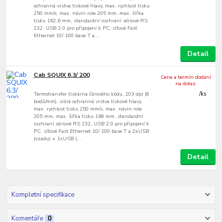
ochranná vrstva tiskové hlavy, max. rychlost tisku
250 mm/s, max. návin role 205 mm, max. šířka
tisku 162,6 mm, standardní rozhraní sériové RS
232, USB 2.0 pro připojení k PC, síťové Fast
Ethernet 10/ 100 base T a...
Detail
Cab SQUIX 6.3/ 200
Cena a termín dodání
na dotaz
Termotransfer tiskárna čárového kódu, 203 dpi (8
/
ks
bodů/mm), silná ochranná vrstva tiskové hlavy,
max. rychlost tisku 250 mm/s, max. návin role
205 mm, max. šířka tisku 168 mm, standardní
rozhraní sériové RS 232, USB 2.0 pro připojení k
PC, síťové Fast Ethernet 10/ 100 base T a 2xUSB
(vzadu) + 1xUSB (...
Detail
Kompletní specifikace
Komentáře
0