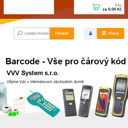
0
ks
+420 472744350
CZK
za
0,00 Kč
Po - Pá 8:00 - 15:00
Hledat
Menu