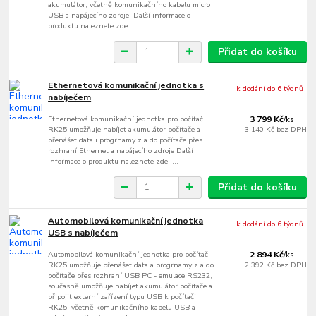
akumulátor, včetně komunikačního kabelu micro
USB a napájecího zdroje. Další informace o
produktu naleznete zde ....
Přidat do košíku
Ethernetová komunikační jednotka s
k dodání do 6 týdnů
nabíječem
Ethernetová komunikační jednotka pro počítač
3 799 Kč
/
ks
RK25 umožňuje nabíjet akumulátor počítače a
3 140 Kč
bez DPH
přenášet data i progrnamy z a do počítače přes
rozhraní Ethernet a napájecího zdroje Další
informace o produktu naleznete zde ....
Přidat do košíku
Automobilová komunikační jednotka
k dodání do 6 týdnů
USB s nabíječem
Automobilová komunikační jednotka pro počítač
2 894 Kč
/
ks
RK25 umožňuje přenášet data a progrnamy z a do
2 392 Kč
bez DPH
počítače přes rozhraní USB PC - emulace RS232,
současně umožňuje nabíjet akumulátor počítače a
připojit externí zařízení typu USB k počítači
RK25, včetně komunikačního kabelu USB a