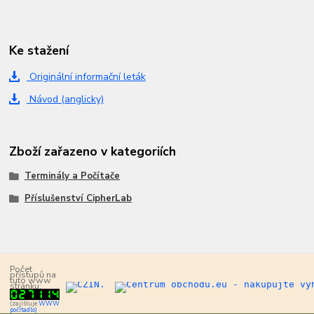
Ke stažení
Originální informační leták
Návod (anglicky)
Zboží zařazeno v kategoriích
Terminály a Počítače
Příslušenství CipherLab
Počet
přístupů na
tuto www
stránku:
(zajišťuje
WWW
počítadlo)