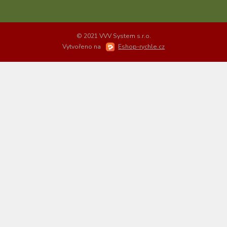
© 2021 VVV System s.r.o.
Vytvořeno na
Eshop-rychle.cz