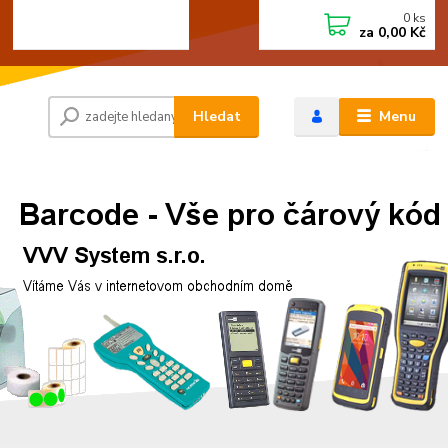
0
ks
+420 472744350
CZK
za
0,00 Kč
Po - Pá 8:00 - 15:00
Hledat
Menu