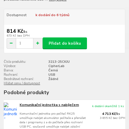
Dostupnost
k dodání do 6 týdnů
814 Kč
/
ks
673 Kč
bez DPH
Přidat do košíku
Číslo produktu:
3213-25CKJU
Výrobce:
CipherLab
Barva:
Černá
Rozhraní:
USB
Bezdrátové rozhraní:
Žádné
Hlídat cenu / dostupnost
Podobné produkty
Komunikační jednotka s nabíječem
k dodání okamžitě 1 ks
Komunikační jednotka pro počítač RK25
4 713 Kč
/
ks
umožňuje nabíjet akumulátor počítače a přenášet
3 895 Kč
bez DPH
data i progrnamy z a do počítače přes rozhraní
USB PC, současně umožňuje nabíjet záložní