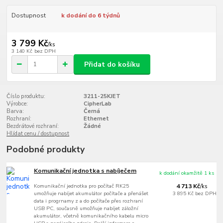
Dostupnost
k dodání do 6 týdnů
3 799 Kč
/
ks
3 140 Kč
bez DPH
Přidat do košíku
Číslo produktu:
3211-25KJET
Výrobce:
CipherLab
Barva:
Černá
Rozhraní:
Ethernet
Bezdrátové rozhraní:
Žádné
Hlídat cenu / dostupnost
Podobné produkty
Komunikační jednotka s nabíječem
k dodání okamžitě 1 ks
Komunikační jednotka pro počítač RK25
4 713 Kč
/
ks
umožňuje nabíjet akumulátor počítače a přenášet
3 895 Kč
bez DPH
data i progrnamy z a do počítače přes rozhraní
USB PC, současně umožňuje nabíjet záložní
akumulátor, včetně komunikačního kabelu micro