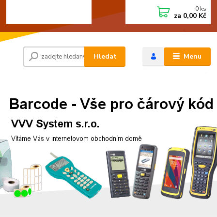
0
ks
+420 472744350
CZK
za
0,00 Kč
Po - Pá 8:00 - 15:00
Hledat
Menu