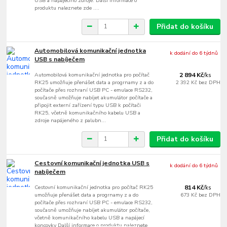
USB a napájecího zdroje. Další informace o
produktu naleznete zde ....
Přidat do košíku
Automobilová komunikační jednotka
k dodání do 6 týdnů
USB s nabíječem
Automobilová komunikační jednotka pro počítač
2 894 Kč
/
ks
RK25 umožňuje přenášet data a progrnamy z a do
2 392 Kč
bez DPH
počítače přes rozhraní USB PC - emulace RS232,
současně umožňuje nabíjet akumulátor počítače a
připojit externí zařízení typu USB k počítači
RK25, včetně komunikačního kabelu USB a
zdroje napájeného z palubn...
Přidat do košíku
Cestovní komunikační jednotka USB s
k dodání do 6 týdnů
nabíječem
Cestovní komunikační jednotka pro počítač RK25
814 Kč
/
ks
umožňuje přenášet data a progrnamy z a do
673 Kč
bez DPH
počítače přes rozhraní USB PC - emulace RS232,
současně umožňuje nabíjet akumulátor počítače,
včetně komunikačního kabelu USB a napájecí
koncovky Další informace o produktu naleznete