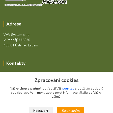
Adresa
VVV System s.r.o.
V Podhájí 776/ 30
400 01 Ústí nad Labem
Kontakty
Barcode - Vše pro čárový kód.
Zpracování cookies
+420 472744350
Náš e-shop a partneři potřebují Váš
souhlas
s použitím souborů
Po - Pá 8:00 - 15:00
cookies, aby Vám mohli zobrazovat informace týkající se Vašich
zájmů.
obchod@vvvsystem.cz
Souhlasím
Nastavení