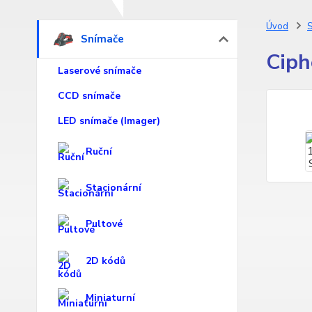
Úvod
S
Snímače
Ciph
Laserové snímače
CCD snímače
LED snímače (Imager)
Ruční
Stacionární
Pultové
2D kódů
Miniaturní