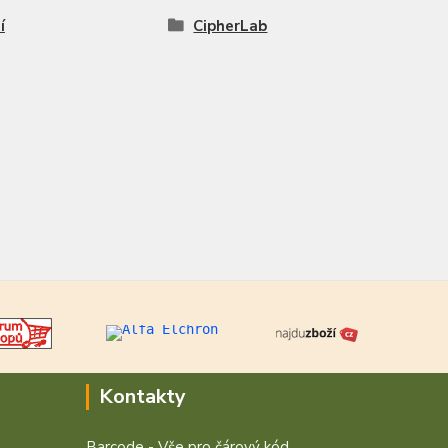
í
CipherLab
Kontakty
Barcode - Vše pro čárový kód.