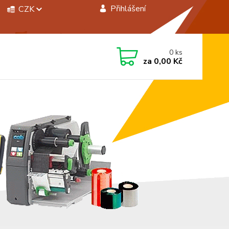
Přihlášení
CZK
 si rady? Zavolejte.
0
ks
 472744350
za
0,00 Kč
á 8:00 - 15:00