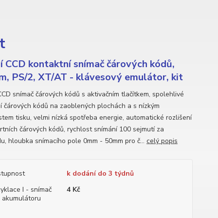
t
í CCD kontaktní snímač čárových kódů,
, PS/2, XT/AT - klávesový emulátor, kit
CCD snímač čárových kódů s aktivačním tlačítkem, spolehlivé
í čárových kódů na zaoblených plochách a s nízkým
stem tisku, velmi nízká spotřeba energie, automatické rozlišení
rtních čárových kódů, rychlost snímání 100 sejmutí za
u, hloubka snímacího pole 0mm - 50mm pro č...
celý popis
tupnost
k dodání do 3 týdnů
yklace I - snímač
4 Kč
 akumulátoru