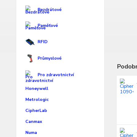
Bezdrátové
Paměťové
RFID
Průmyslové
Podobn
Pro zdravotnictví
Honeywell
Metrologic
CipherLab
Canmax
Numa