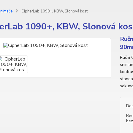
nímače
CipherLab 1090+, KBW, Slonová kost
erLab 1090+, KBW, Slonová kos
Ručn
90mm
Ruční 
snímán
kontra
standa
sekund
Dos
Rec
bez