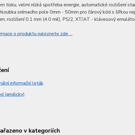
m tisku, velmi nízká spotřeba energie, automatické rozlišení sta
hloubka snímacího pole 0mm - 50mm pro čárový kód s šířkou nej
, rozlišení 0.1 mm (4.0 mil), PS/2, XT/AT - klávesový emulátor, 
ormace o produktu naleznete zde ...
.
žení
nální informační leták
 (anglicky)
zařazeno v kategoriích