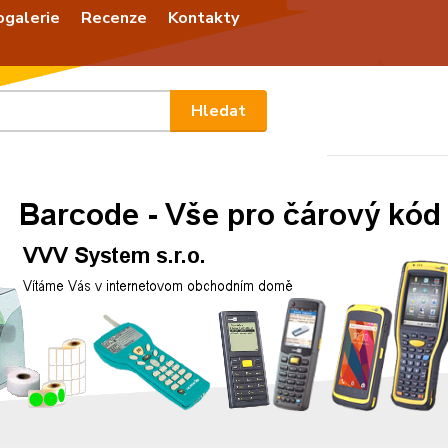
ogalerie
Recenze
Kontakty
Nevíte
Hledat
+420
Po - P