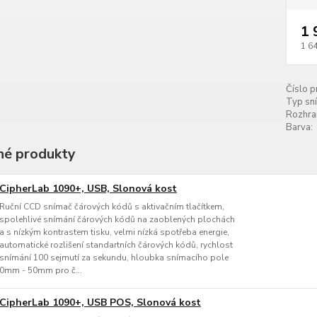
1 
1 6
Číslo p
Typ sn
Rozhran
Barva:
é produkty
CipherLab 1090+, USB, Slonová kost
Ruční CCD snímač čárových kódů s aktivačním tlačítkem,
spolehlivé snímání čárových kódů na zaoblených plochách
a s nízkým kontrastem tisku, velmi nízká spotřeba energie,
automatické rozlišení standartních čárových kódů, rychlost
snímání 100 sejmutí za sekundu, hloubka snímacího pole
0mm - 50mm pro č...
CipherLab 1090+, USB POS, Slonová kost