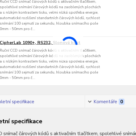
Ruční CCD snímač čárových kódů s aktivačním tlačítkem,
spolehlivé snímání čárových kódů na zaoblených plochách
a s nízkým kontrastem tisku, velmi nízká spotřeba energie,
automatické rozlišení standartních čárových kódů, rychlost
snímání 100 sejmutí za sekundu, hloubka snímacího pole
0mm - 50mm pro č...
CipherLab 1090+, RS232, Slonová kost
Ruční CCD snímač čárových kódů s aktivačním tlačítkem,
spolehlivé snímání čárových kódů na zaoblených plochách
a s nízkým kontrastem tisku, velmi nízká spotřeba energie,
automatické rozlišení standartních čárových kódů, rychlost
snímání 100 sejmutí za sekundu, hloubka snímacího pole
0mm - 50mm pro č...
etní specifikace
Komentáře
0
tní specifikace
 snímač čárových kódů s aktivačním tlačítkem, spolehlivé snímá