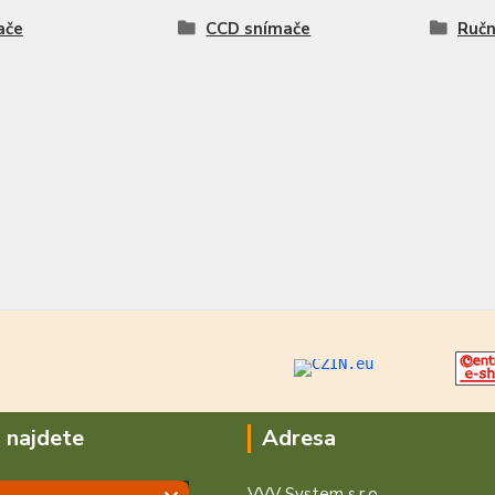
ače
CCD snímače
Ručn
 najdete
Adresa
VVV System s.r.o.