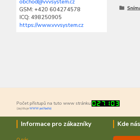
obchod@vvvsystem.cz
Sním
GSM: +420 604274578
ICQ: 498250905
https://www.vvvsystem.cz
Počet přístupů na tuto www stránku:
(zajišťuje
WWW počítadlo)
Informace pro zákazníky
Kde nás
O nás