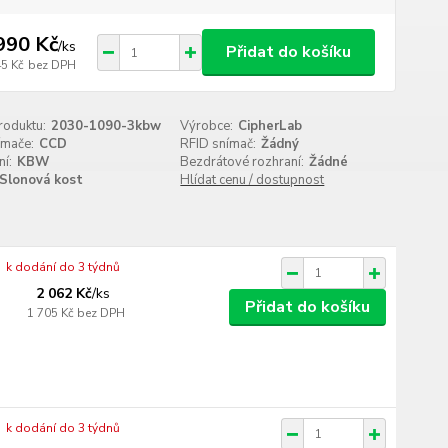
990 Kč
/
ks
Přidat do košíku
45 Kč
bez DPH
roduktu:
2030-1090-3kbw
Výrobce:
CipherLab
ímače:
CCD
RFID snímač:
Žádný
í:
KBW
Bezdrátové rozhraní:
Žádné
Slonová kost
Hlídat cenu / dostupnost
k dodání do 3 týdnů
2 062 Kč
/
ks
Přidat do košíku
1 705 Kč
bez DPH
k dodání do 3 týdnů