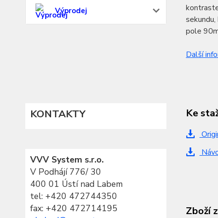
kontraste
Výprodej
sekundu, 
pole 90mm
Další inf
Ke sta
KONTAKTY
Origi
Návod
VVV System s.r.o.
V Podhájí 776/ 30
400 01 Ústí nad Labem
tel:
+420 472744350
fax: +420 472714195
Zboží 