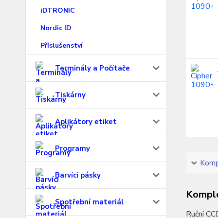
iDTRONIC
Nordic ID
Příslušenství
Terminály a Počítače
Tiskárny
Aplikátory etiket
Programy
Kompl
Barvící pásky
Komple
Spotřební materiál
Ruční CCD