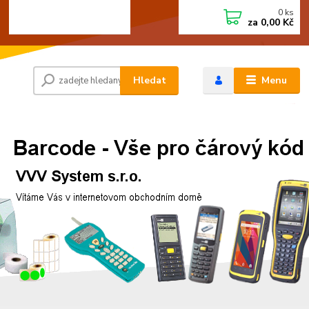
0
ks
+420 472744350
CZK
za
0,00 Kč
Po - Pá 8:00 - 15:00
Hledat
Menu