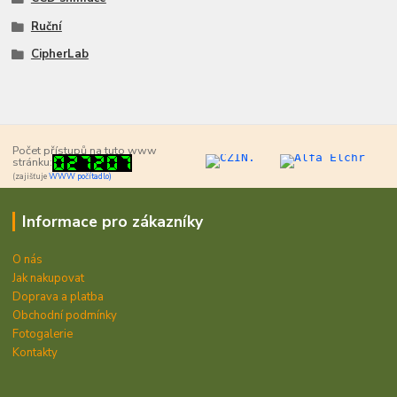
Ruční
CipherLab
Počet přístupů na tuto www
stránku:
(zajišťuje
WWW počítadlo)
Informace pro zákazníky
O nás
Jak nakupovat
Doprava a platba
Obchodní podmínky
Fotogalerie
Kontakty