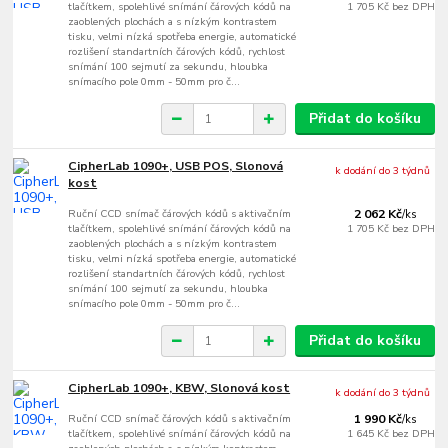
tlačítkem, spolehlivé snímání čárových kódů na
1 705 Kč
bez DPH
zaoblených plochách a s nízkým kontrastem
tisku, velmi nízká spotřeba energie, automatické
rozlišení standartních čárových kódů, rychlost
snímání 100 sejmutí za sekundu, hloubka
snímacího pole 0mm - 50mm pro č...
Přidat do košíku
CipherLab 1090+, USB POS, Slonová
k dodání do 3 týdnů
kost
Ruční CCD snímač čárových kódů s aktivačním
2 062 Kč
/
ks
tlačítkem, spolehlivé snímání čárových kódů na
1 705 Kč
bez DPH
zaoblených plochách a s nízkým kontrastem
tisku, velmi nízká spotřeba energie, automatické
rozlišení standartních čárových kódů, rychlost
snímání 100 sejmutí za sekundu, hloubka
snímacího pole 0mm - 50mm pro č...
Přidat do košíku
CipherLab 1090+, KBW, Slonová kost
k dodání do 3 týdnů
Ruční CCD snímač čárových kódů s aktivačním
1 990 Kč
/
ks
tlačítkem, spolehlivé snímání čárových kódů na
1 645 Kč
bez DPH