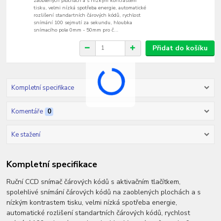
zaoblených plochách a s nízkým kontrastem
tisku, velmi nízká spotřeba energie, automatické
rozlišení standartních čárových kódů, rychlost
snímání 100 sejmutí za sekundu, hloubka
snímacího pole 0mm - 50mm pro č...
Přidat do košíku
Kompletní specifikace
Komentáře
0
Ke stažení
Kompletní specifikace
Ruční CCD snímač čárových kódů s aktivačním tlačítkem,
spolehlivé snímání čárových kódů na zaoblených plochách a s
nízkým kontrastem tisku, velmi nízká spotřeba energie,
automatické rozlišení standartních čárových kódů, rychlost