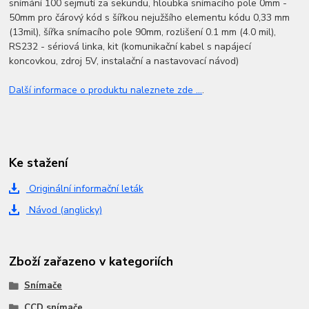
snímání 100 sejmutí za sekundu, hloubka snímacího pole 0mm -
50mm pro čárový kód s šířkou nejužšího elementu kódu 0,33 mm
(13mil), šířka snímacího pole 90mm, rozlišení 0.1 mm (4.0 mil),
RS232 - sériová linka, kit (komunikační kabel s napájecí
koncovkou, zdroj 5V, instalační a nastavovací návod)
Další informace o produktu naleznete zde ...
.
Ke stažení
Originální informační leták
Návod (anglicky)
Zboží zařazeno v kategoriích
Snímače
CCD snímače