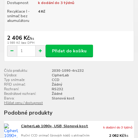
Dostupnost
k dodání do 3 týdnů
Recyklace I -
4 Kč
snímač bez
akumulátoru
2 406 Kč
/
ks
1 989 Kč
bez DPH
Přidat do košíku
Číslo produktu:
2030-1090-4rs232
Výrobce:
CipherLab
Typ snímače:
CCD
RFID snímač:
Žádný
Rozhraní:
RS232
Bezdrátové rozhraní:
Žádné
Barva:
Slonová kost
Hlídat cenu / dostupnost
Podobné produkty
CipherLab 1090+, USB, Slonová kost
k dodání do 3 týdnů
Ruční CCD snímač čárových kódů s aktivačním
2 062 Kč
/
ks