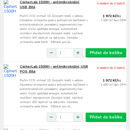
CipherLab 1500H - antimikrobiální,
k dodání do 3 týdnů
USB, Bílá
Ruční CCD snímač 1D čárových kódů s velkou
1 972 Kč
/
ks
hloubkou snímacího pole a aktivačním tlačítkem v
1 630 Kč
bez DPH
antimikrobiálním provedení, ergonomický tvar,
velmi nízká spotřeba energie, automatické
rozlišení standartních čárových kódů, rychlost
snímání 200 sejmutí za sekundu, hloubka
snímacího pole 5mm - 350mm pro čá...
Přidat do košíku
CipherLab 1500H - antimikrobiální, USB
k dodání do 3 týdnů
POS, Bílá
Ruční CCD snímač 1D čárových kódů s velkou
1 972 Kč
/
ks
hloubkou snímacího pole a aktivačním tlačítkem v
1 630 Kč
bez DPH
antimikrobiálním provedení, ergonomický tvar,
velmi nízká spotřeba energie, automatické
rozlišení standartních čárových kódů, rychlost
snímání 200 sejmutí za sekundu, hloubka
snímacího pole 5mm - 350mm pro čá...
Přidat do košíku