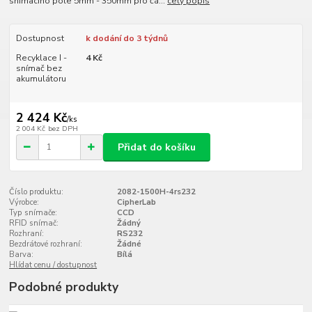
snímacího pole 5mm - 350mm pro čá...
celý popis
Dostupnost
k dodání do 3 týdnů
Recyklace I -
4 Kč
snímač bez
akumulátoru
2 424 Kč
/
ks
2 004 Kč
bez DPH
Přidat do košíku
Číslo produktu:
2082-1500H-4rs232
Výrobce:
CipherLab
Typ snímače:
CCD
RFID snímač:
Žádný
Rozhraní:
RS232
Bezdrátové rozhraní:
Žádné
Barva:
Bílá
Hlídat cenu / dostupnost
Podobné produkty