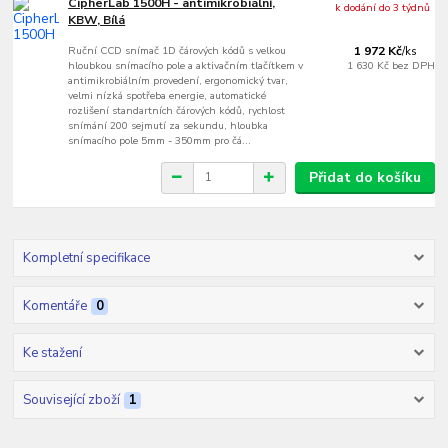
CipherLab 1500H - antimikrobiální,
k dodání do 3 týdnů
KBW, Bílá
Ruční CCD snímač 1D čárových kódů s velkou
1 972 Kč
/
ks
hloubkou snímacího pole a aktivačním tlačítkem v
1 630 Kč
bez DPH
antimikrobiálním provedení, ergonomický tvar,
velmi nízká spotřeba energie, automatické
rozlišení standartních čárových kódů, rychlost
snímání 200 sejmutí za sekundu, hloubka
snímacího pole 5mm - 350mm pro čá...
Přidat do košíku
Kompletní specifikace
Komentáře
0
Ke stažení
Související zboží
1