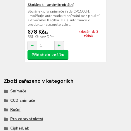
Stojánek - antimikrobiální
Stojánek pro snímače řady CP1500H,
umožňuje automatické snímání bez použití
aktivačního tlačítka. Další informace o
produktu naleznete zde ....
678 Kč
k dodání do 3
/
ks
týdnů
561 Kč
bez DPH
Přidat do košíku
Zboží zařazeno v kategoriích
Snímače
CCD snímače
Ruční
Pro zdravotnictví
CipherLab