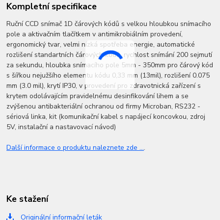
Kompletní specifikace
Ruční CCD snímač 1D čárových kódů s velkou hloubkou snímacího
pole a aktivačním tlačítkem v antimikrobiálním provedení,
ergonomický tvar, velmi nízká spotřeba energie, automatické
rozlišení standartních čárových kódů, rychlost snímání 200 sejmutí
za sekundu, hloubka snímacího pole 5mm - 350mm pro čárový kód
s šířkou nejužšího elementu kódu 0,33 mm (13mil), rozlišení 0.075
mm (3.0 mil), krytí IP30, v provedení pro zdravotnická zařízení s
krytem odolávajícím pravidelnému desinfikování lihem a se
zvýšenou antibakteriální ochranou od firmy Microban, RS232 -
sériová linka, kit (komunikační kabel s napájecí koncovkou, zdroj
5V, instalační a nastavovací návod)
Další informace o produktu naleznete zde ...
.
Ke stažení
Originální informační leták