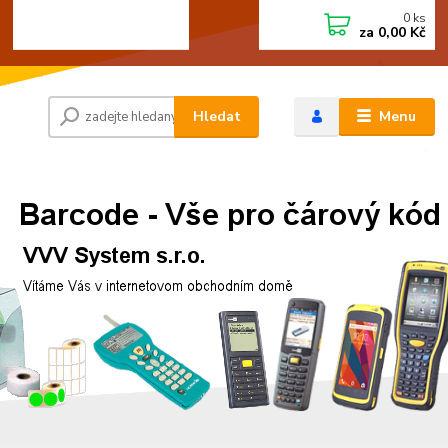
0
ks
+420 472744350
CZK
za
0,00 Kč
Po - Pá 8:00 - 15:00
Hledat
Menu