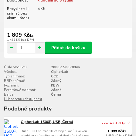
Dostupnost
k dodání do 3 týdnů
Recyklace I -
4 Kč
snímač bez
akumulátoru
1 809 Kč
/
ks
1 495 Kč
bez DPH
Přidat do košíku
Číslo produktu:
2080-1500-3kbw
Výrobce:
CipherLab
Typ snímače:
CCD
RFID snímač:
Žádný
Rozhraní:
KBW
Bezdrátové rozhraní:
Žádné
Barva:
Černá
Hlídat cenu / dostupnost
Podobné produkty
CipherLab 1500P, USB, Černá
k dodání do 3 týdnů
Ruční CCD snímač 1D čárových kódů s velkou
1 809 Kč
/
ks
hloubkou snímacího pole a aktivačním tlačítkem,
1 495 Kč
bez DPH