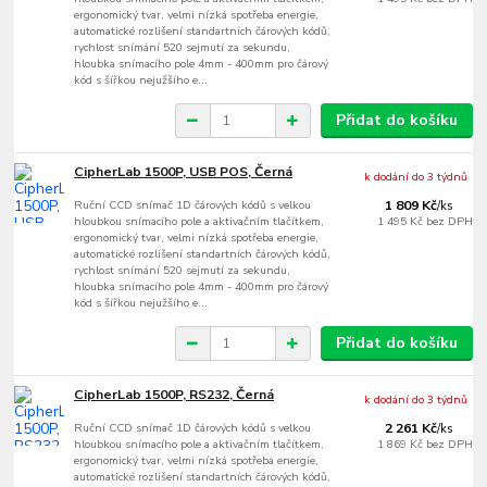
ergonomický tvar, velmi nízká spotřeba energie,
automatické rozlišení standartních čárových kódů,
rychlost snímání 520 sejmutí za sekundu,
hloubka snímacího pole 4mm - 400mm pro čárový
kód s šířkou nejužšího e...
Přidat do košíku
CipherLab 1500P, USB POS, Černá
k dodání do 3 týdnů
Ruční CCD snímač 1D čárových kódů s velkou
1 809 Kč
/
ks
hloubkou snímacího pole a aktivačním tlačítkem,
1 495 Kč
bez DPH
ergonomický tvar, velmi nízká spotřeba energie,
automatické rozlišení standartních čárových kódů,
rychlost snímání 520 sejmutí za sekundu,
hloubka snímacího pole 4mm - 400mm pro čárový
kód s šířkou nejužšího e...
Přidat do košíku
CipherLab 1500P, RS232, Černá
k dodání do 3 týdnů
Ruční CCD snímač 1D čárových kódů s velkou
2 261 Kč
/
ks
hloubkou snímacího pole a aktivačním tlačítkem,
1 869 Kč
bez DPH
ergonomický tvar, velmi nízká spotřeba energie,
automatické rozlišení standartních čárových kódů,