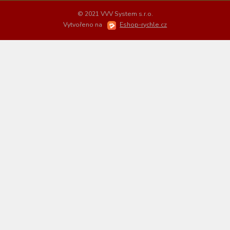
© 2021 VVV System s.r.o.
Vytvořeno na
Eshop-rychle.cz