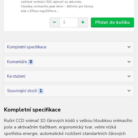
rychlost snímání 520 sejmutí za sekundu,
hloubka snímacího pole 4mm - 400mm pro čárový
kód s šířkou nejužšího e...
Přidat do košíku
Kompletní specifikace
Komentáře
0
Ke stažení
Související zboží
1
Kompletní specifikace
Ruční CCD snímač 1D čárových kódů s velkou hloubkou snímacího
pole a aktivačním tlačítkem, ergonomický tvar, velmi nízká
spotřeba energie, automatické rozlišení standartních čárových