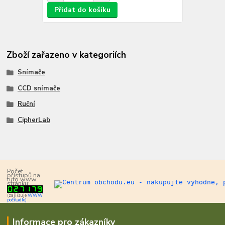
Přidat do košíku
Zboží zařazeno v kategoriích
Snímače
CCD snímače
Ruční
CipherLab
Počet
přístupů na
tuto www
stránku:
(zajišťuje
WWW
počítadlo)
Informace pro zákazníky