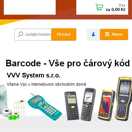
0
ks
+420 472744350
CZK
za
0,00 Kč
Po - Pá 8:00 - 15:00
Hledat
Menu