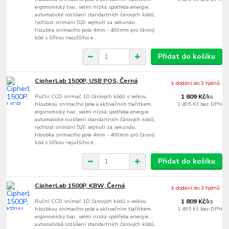
ergonomický tvar, velmi nízká spotřeba energie,
automatické rozlišení standartních čárových kódů,
rychlost snímání 520 sejmutí za sekundu,
hloubka snímacího pole 4mm - 400mm pro čárový
kód s šířkou nejužšího e...
Přidat do košíku
CipherLab 1500P, USB POS, Černá
k dodání do 3 týdnů
Ruční CCD snímač 1D čárových kódů s velkou
1 809 Kč
/
ks
hloubkou snímacího pole a aktivačním tlačítkem,
1 495 Kč
bez DPH
ergonomický tvar, velmi nízká spotřeba energie,
automatické rozlišení standartních čárových kódů,
rychlost snímání 520 sejmutí za sekundu,
hloubka snímacího pole 4mm - 400mm pro čárový
kód s šířkou nejužšího e...
Přidat do košíku
CipherLab 1500P, KBW, Černá
k dodání do 3 týdnů
Ruční CCD snímač 1D čárových kódů s velkou
1 809 Kč
/
ks
hloubkou snímacího pole a aktivačním tlačítkem,
1 495 Kč
bez DPH
ergonomický tvar, velmi nízká spotřeba energie,
automatické rozlišení standartních čárových kódů,