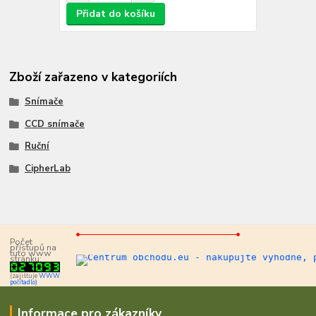
Přidat do košíku
Zboží zařazeno v kategoriích
Snímače
CCD snímače
Ruční
CipherLab
Počet
přístupů na
tuto www
stránku:
(zajišťuje
WWW
počítadlo)
Informace pro zákazníky