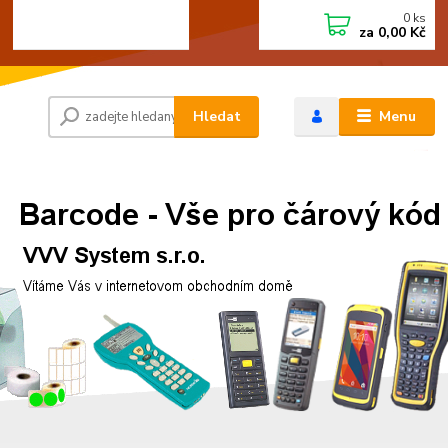
0
ks
+420 472744350
CZK
za
0,00 Kč
Po - Pá 8:00 - 15:00
Hledat
Menu