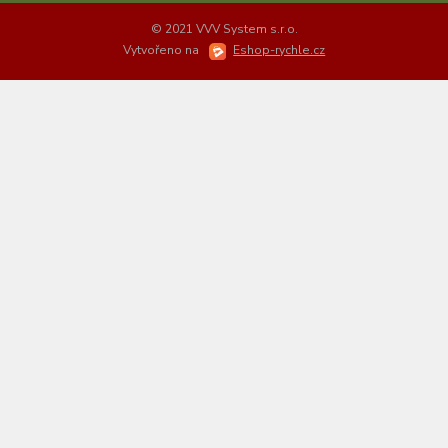
© 2021 VVV System s.r.o.
Vytvořeno na
Eshop-rychle.cz