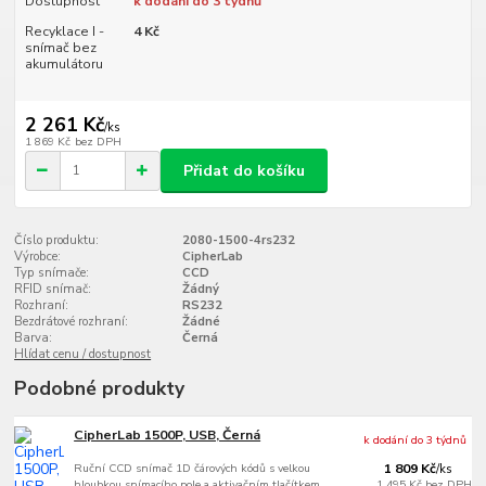
Dostupnost
k dodání do 3 týdnů
Recyklace I -
4 Kč
snímač bez
akumulátoru
2 261 Kč
/
ks
1 869 Kč
bez DPH
Přidat do košíku
Číslo produktu:
2080-1500-4rs232
Výrobce:
CipherLab
Typ snímače:
CCD
RFID snímač:
Žádný
Rozhraní:
RS232
Bezdrátové rozhraní:
Žádné
Barva:
Černá
Hlídat cenu / dostupnost
Podobné produkty
CipherLab 1500P, USB, Černá
k dodání do 3 týdnů
Ruční CCD snímač 1D čárových kódů s velkou
1 809 Kč
/
ks
hloubkou snímacího pole a aktivačním tlačítkem,
1 495 Kč
bez DPH