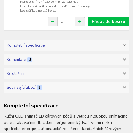
rychlost snímání 520 sejmutí za sekundu,
hloubka snímacího pole 4mm - 400mm pro čárový
kód s šířkou nejužšího e...
Přidat do košíku
Kompletní specifikace
Komentáře
0
Ke stažení
Související zboží
1
Kompletní specifikace
Ruční CCD snímač 1D čárových kódů s velkou hloubkou snímacího
pole a aktivačním tlačítkem, ergonomický tvar, velmi nízká
spotřeba energie, automatické rozlišení standartních čárových