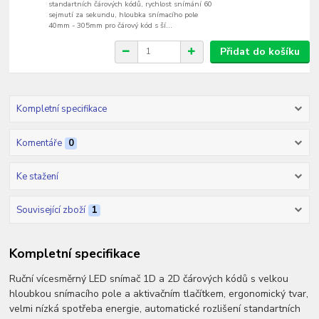
standartních čárových kódů, rychlost snímání 60
sejmutí za sekundu, hloubka snímacího pole
40mm - 305mm pro čárový kód s ší...
Přidat do košíku
Kompletní specifikace
Komentáře
0
Ke stažení
Související zboží
1
Kompletní specifikace
Ruční vícesměrný LED snímač 1D a 2D čárových kódů s velkou
hloubkou snímacího pole a aktivačním tlačítkem, ergonomický tvar,
velmi nízká spotřeba energie, automatické rozlišení standartních