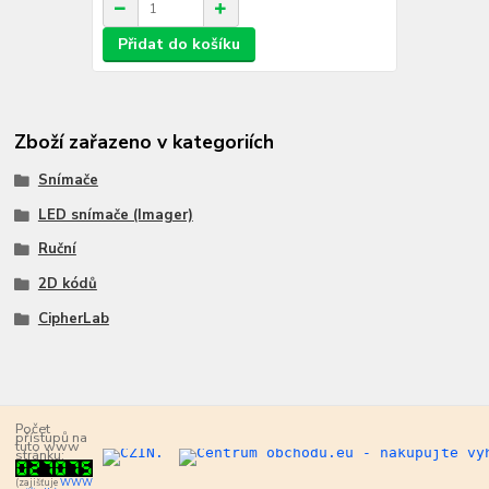
Přidat do košíku
Zboží zařazeno v kategoriích
Snímače
LED snímače (Imager)
Ruční
2D kódů
CipherLab
Počet
přístupů na
tuto www
stránku:
(zajišťuje
WWW