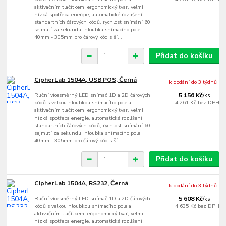
aktivačním tlačítkem, ergonomický tvar, velmi
nízká spotřeba energie, automatické rozlišení
standartních čárových kódů, rychlost snímání 60
sejmutí za sekundu, hloubka snímacího pole
40mm - 305mm pro čárový kód s ší...
Přidat do košíku
CipherLab 1504A, USB POS, Černá
k dodání do 3 týdnů
Ruční vícesměrný LED snímač 1D a 2D čárových
5 156 Kč
/
ks
kódů s velkou hloubkou snímacího pole a
4 261 Kč
bez DPH
aktivačním tlačítkem, ergonomický tvar, velmi
nízká spotřeba energie, automatické rozlišení
standartních čárových kódů, rychlost snímání 60
sejmutí za sekundu, hloubka snímacího pole
40mm - 305mm pro čárový kód s ší...
Přidat do košíku
CipherLab 1504A, RS232, Černá
k dodání do 3 týdnů
Ruční vícesměrný LED snímač 1D a 2D čárových
5 608 Kč
/
ks
kódů s velkou hloubkou snímacího pole a
4 635 Kč
bez DPH
aktivačním tlačítkem, ergonomický tvar, velmi
nízká spotřeba energie, automatické rozlišení