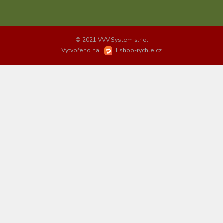
© 2021 VVV System s.r.o.
Vytvořeno na
Eshop-rychle.cz