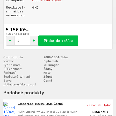
Dostupnost
k dodání do 3 týdnů
Recyklace I -
4 Kč
snímač bez
akumulátoru
5 156 Kč
/
ks
4 261 Kč
bez DPH
Přidat do košíku
Číslo produktu:
2086-1504-3kbw
Výrobce:
CipherLab
Typ snímače:
2D Imager
RFID snímač:
Žádný
Rozhraní:
KBW
Bezdrátové rozhraní:
Žádné
Barva:
Černá
Hlídat cenu / dostupnost
Podobné produkty
CipherLab 1504A, USB, Černá
k dodání do 3 týdnů
Ruční vícesměrný LED snímač 1D a 2D čárových
5 156 Kč
/
ks
kódů s velkou hloubkou snímacího pole a
4 261 Kč
bez DPH