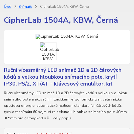
Úvod
Snímače
CipherLab 1504A, KBW, Černá
CipherLab 1504A, KBW, Černá
Ruční vícesměrný LED snímač 1D a 2D čárových
kódů s velkou hloubkou snímacího pole, krytí
IP30, PS/2, XT/AT - klávesový emulátor, kit
Ruční vícesměrný LED snímač 1D a 2D čárových kódů s velkou hloubkou
snímacího pole a aktivačním tlačítkem, ergonomický tvar, velmi nízká
spotřeba energie, automatické rozlišení standartních čárových kódů,
rychlost snímání 60 sejmutí za sekundu, hloubka snímacího pole 40mm -
305mm pro čárový kód s ší...
celý popis