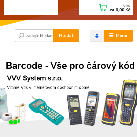
0
ks
+420 472744350
CZK
za
0,00 Kč
Po - Pá 8:00 - 15:00
Hledat
Menu