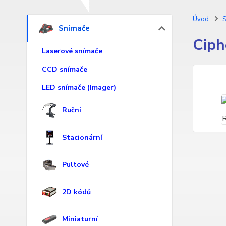
Úvod
S
Snímače
Ciph
Laserové snímače
CCD snímače
LED snímače (Imager)
Ruční
Stacionární
Pultové
2D kódů
Miniaturní