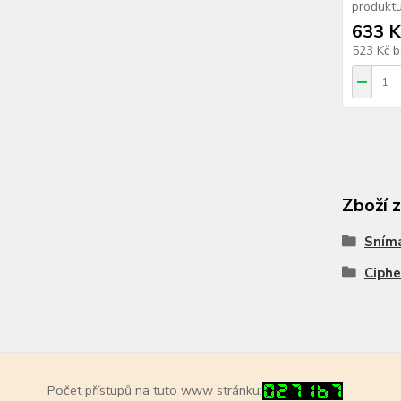
produktu
633 K
523 Kč
b
Zboží 
Sním
Ciph
Počet přístupů na tuto www stránku: