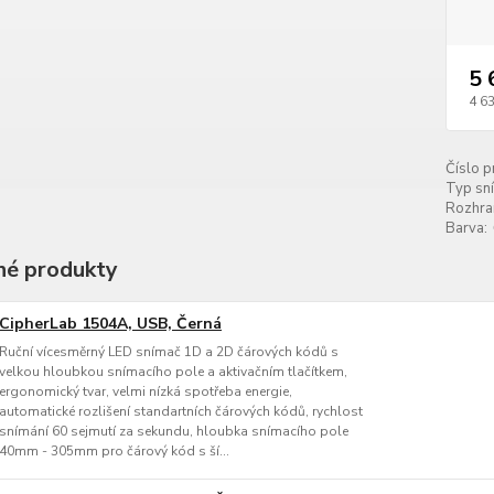
5 
4 6
Číslo p
Typ sn
Rozhran
Barva:
é produkty
CipherLab 1504A, USB, Černá
Ruční vícesměrný LED snímač 1D a 2D čárových kódů s
velkou hloubkou snímacího pole a aktivačním tlačítkem,
ergonomický tvar, velmi nízká spotřeba energie,
automatické rozlišení standartních čárových kódů, rychlost
snímání 60 sejmutí za sekundu, hloubka snímacího pole
40mm - 305mm pro čárový kód s ší...