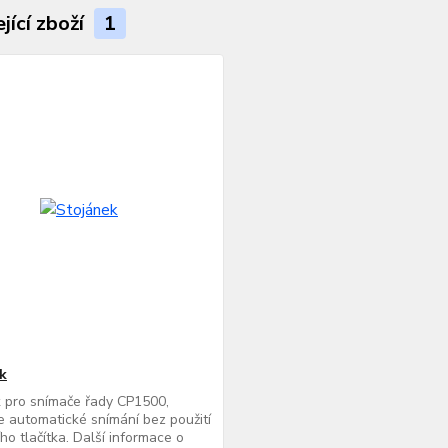
jící zboží
1
k
 pro snímače řady CP1500,
 automatické snímání bez použití
ího tlačítka. Další informace o