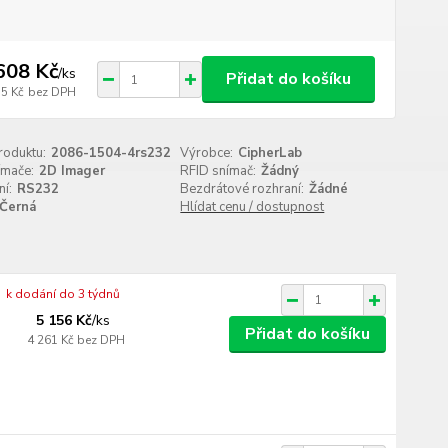
608 Kč
/
ks
Přidat do košíku
35 Kč
bez DPH
roduktu:
2086-1504-4rs232
Výrobce:
CipherLab
ímače:
2D Imager
RFID snímač:
Žádný
í:
RS232
Bezdrátové rozhraní:
Žádné
Černá
Hlídat cenu / dostupnost
k dodání do 3 týdnů
5 156 Kč
/
ks
Přidat do košíku
4 261 Kč
bez DPH