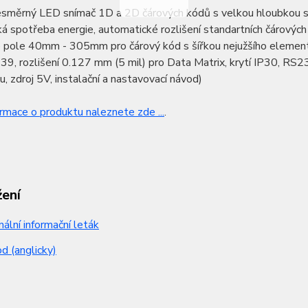
esměrný LED snímač 1D a 2D čárových kódů s velkou hloubkou sn
ká spotřeba energie, automatické rozlišení standartních čárových
o pole 40mm - 305mm pro čárový kód s šířkou nejužšího element
39, rozlišení 0.127 mm (5 mil) pro Data Matrix, krytí IP30, RS232
, zdroj 5V, instalační a nastavovací návod)
ormace o produktu naleznete zde ...
.
žení
nální informační leták
 (anglicky)