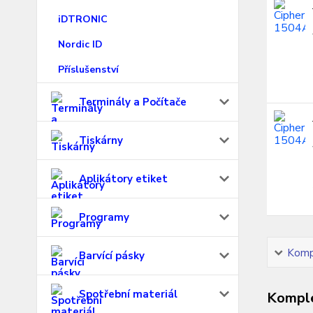
iDTRONIC
Nordic ID
Příslušenství
Terminály a Počítače
Tiskárny
Aplikátory etiket
Programy
Kompl
Barvící pásky
Spotřební materiál
Komple