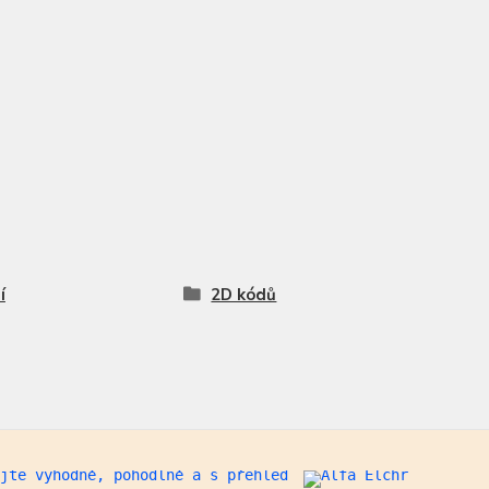
í
2D kódů