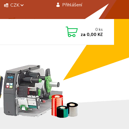
Přihlášení
CZK
 si rady? Zavolejte.
0
ks
 472744350
za
0,00 Kč
á 8:00 - 15:00