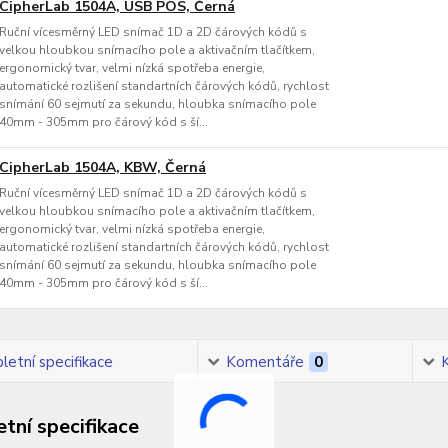
CipherLab 1504A, USB POS, Černá
Ruční vícesměrný LED snímač 1D a 2D čárových kódů s
velkou hloubkou snímacího pole a aktivačním tlačítkem,
ergonomický tvar, velmi nízká spotřeba energie,
automatické rozlišení standartních čárových kódů, rychlost
snímání 60 sejmutí za sekundu, hloubka snímacího pole
40mm - 305mm pro čárový kód s ší...
CipherLab 1504A, KBW, Černá
Ruční vícesměrný LED snímač 1D a 2D čárových kódů s
velkou hloubkou snímacího pole a aktivačním tlačítkem,
ergonomický tvar, velmi nízká spotřeba energie,
automatické rozlišení standartních čárových kódů, rychlost
snímání 60 sejmutí za sekundu, hloubka snímacího pole
40mm - 305mm pro čárový kód s ší...
etní specifikace
Komentáře
0
tní specifikace