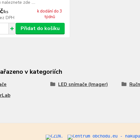
 naleznete zde ....
č
k dodání do 3
/
ks
týdnů
ez DPH
Přidat do košíku
zařazeno v kategoriích
ače
LED snímače (Imager)
Ručn
erLab