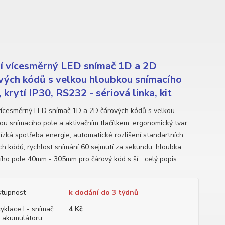
í vícesměrný LED snímač 1D a 2D
vých kódů s velkou hloubkou snímacího
 krytí IP30, RS232 - sériová linka, kit
vícesměrný LED snímač 1D a 2D čárových kódů s velkou
ou snímacího pole a aktivačním tlačítkem, ergonomický tvar,
nízká spotřeba energie, automatické rozlišení standartních
ch kódů, rychlost snímání 60 sejmutí za sekundu, hloubka
ího pole 40mm - 305mm pro čárový kód s ší...
celý popis
tupnost
k dodání do 3 týdnů
yklace I - snímač
4 Kč
 akumulátoru