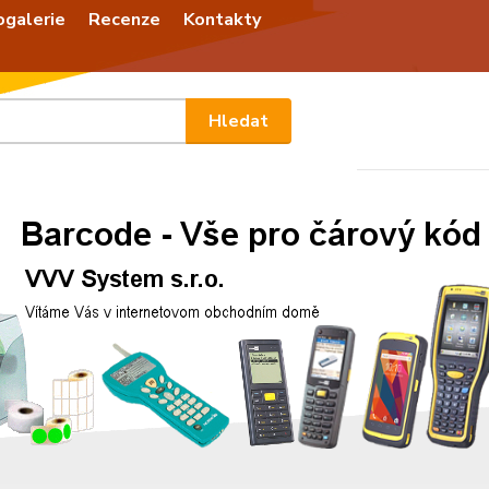
ogalerie
Recenze
Kontakty
Nevíte
Hledat
+420
Po - P