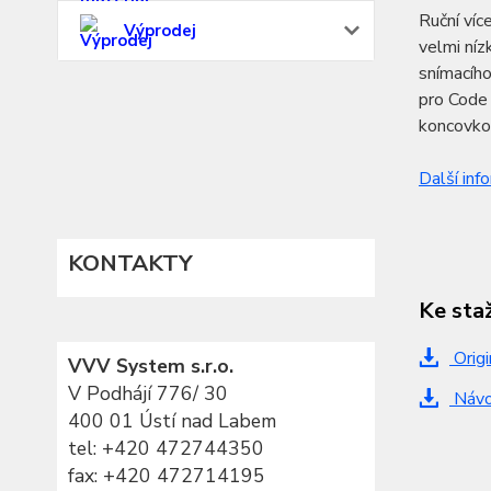
Ruční víc
Výprodej
velmi níz
snímacíh
pro Code 
koncovkou
Další inf
KONTAKTY
Ke sta
Origi
VVV System s.r.o.
V Podhájí 776/ 30
Návod
400 01 Ústí nad Labem
tel:
+420 472744350
fax: +420 472714195