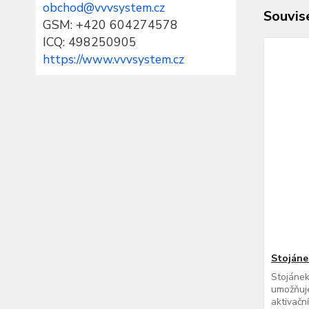
obchod@vvvsystem.cz
Souvise
GSM: +420 604274578
ICQ: 498250905
https://www.vvvsystem.cz
Stojáne
Stojánek
umožňuje
aktivačn