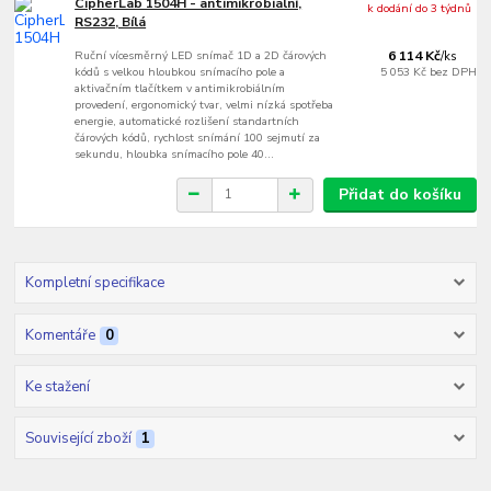
CipherLab 1504H - antimikrobiální,
k dodání do 3 týdnů
RS232, Bílá
Ruční vícesměrný LED snímač 1D a 2D čárových
6 114 Kč
/
ks
kódů s velkou hloubkou snímacího pole a
5 053 Kč
bez DPH
aktivačním tlačítkem v antimikrobiálním
provedení, ergonomický tvar, velmi nízká spotřeba
energie, automatické rozlišení standartních
čárových kódů, rychlost snímání 100 sejmutí za
sekundu, hloubka snímacího pole 40...
Přidat do košíku
Kompletní specifikace
Komentáře
0
Ke stažení
Související zboží
1