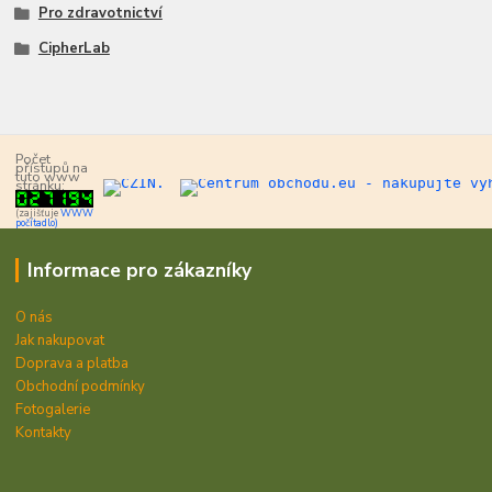
Pro zdravotnictví
CipherLab
Počet
přístupů na
tuto www
stránku:
(zajišťuje
WWW
počítadlo)
Informace pro zákazníky
O nás
Jak nakupovat
Doprava a platba
Obchodní podmínky
Fotogalerie
Kontakty