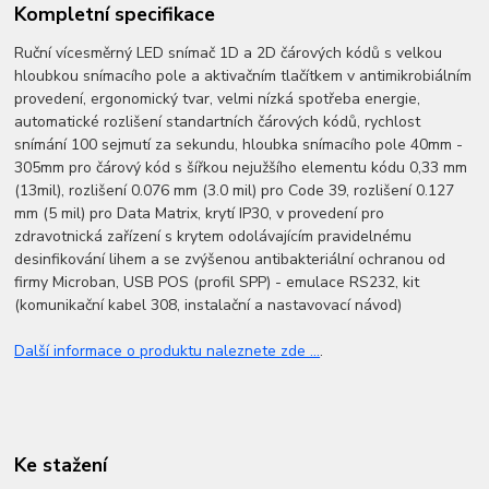
Kompletní specifikace
Ruční vícesměrný LED snímač 1D a 2D čárových kódů s velkou
hloubkou snímacího pole a aktivačním tlačítkem v antimikrobiálním
provedení, ergonomický tvar, velmi nízká spotřeba energie,
automatické rozlišení standartních čárových kódů, rychlost
snímání 100 sejmutí za sekundu, hloubka snímacího pole 40mm -
305mm pro čárový kód s šířkou nejužšího elementu kódu 0,33 mm
(13mil), rozlišení 0.076 mm (3.0 mil) pro Code 39, rozlišení 0.127
mm (5 mil) pro Data Matrix, krytí IP30, v provedení pro
zdravotnická zařízení s krytem odolávajícím pravidelnému
desinfikování lihem a se zvýšenou antibakteriální ochranou od
firmy Microban, USB POS (profil SPP) - emulace RS232, kit
(komunikační kabel 308, instalační a nastavovací návod)
Další informace o produktu naleznete zde ...
.
Ke stažení