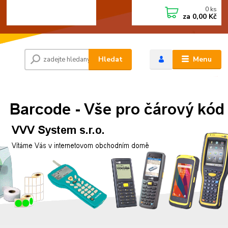
0
ks
+420 472744350
CZK
za
0,00 Kč
Po - Pá 8:00 - 15:00
Hledat
Menu