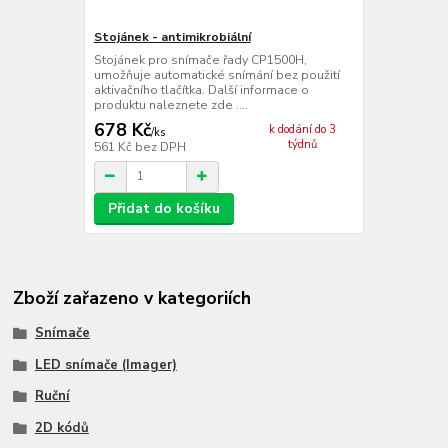
Stojánek - antimikrobiální
Stojánek pro snímače řady CP1500H,
umožňuje automatické snímání bez použití
aktivačního tlačítka. Další informace o
produktu naleznete zde ....
678 Kč
k dodání do 3
/
ks
týdnů
561 Kč
bez DPH
Přidat do košíku
Zboží zařazeno v kategoriích
Snímače
LED snímače (Imager)
Ruční
2D kódů