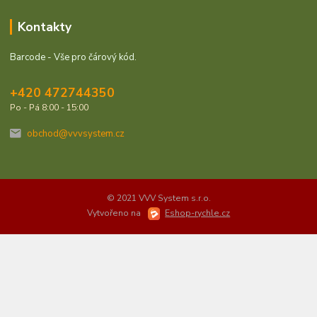
Kontakty
Barcode - Vše pro čárový kód.
+420 472744350
Po - Pá 8:00 - 15:00
obchod@vvvsystem.cz
© 2021 VVV System s.r.o.
Vytvořeno na
Eshop-rychle.cz