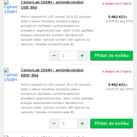
CipherLab 1504H - antimikrobiální,
k dodání do 3 týdnů
USB, Bílá
Ruční vícesměrný LED snímač 1D a 2D čárových
5 662 Kč
/
ks
kódů s velkou hloubkou snímacího pole a
4 679 Kč
bez DPH
aktivačním tlačítkem v antimikrobiálním
provedení, ergonomický tvar, velmi nízká spotřeba
energie, automatické rozlišení standartních
čárových kódů, rychlost snímání 100 sejmutí za
sekundu, hloubka snímacího pole 40...
Přidat do košíku
CipherLab 1504H - antimikrobiální,
k dodání do 3 týdnů
KBW, Bílá
Ruční vícesměrný LED snímač 1D a 2D čárových
5 662 Kč
/
ks
kódů s velkou hloubkou snímacího pole a
4 679 Kč
bez DPH
aktivačním tlačítkem v antimikrobiálním
provedení, ergonomický tvar, velmi nízká spotřeba
energie, automatické rozlišení standartních
čárových kódů, rychlost snímání 100 sejmutí za
sekundu, hloubka snímacího pole 40...
Přidat do košíku