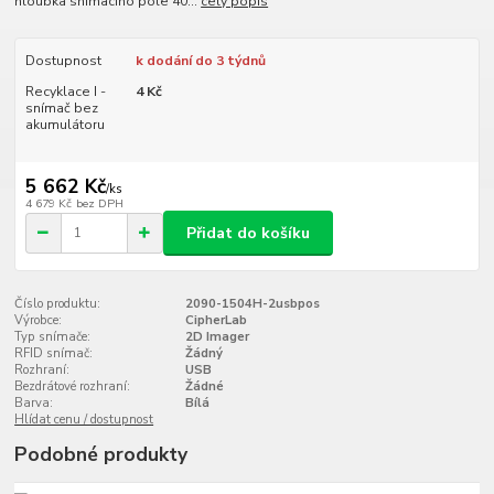
hloubka snímacího pole 40...
celý popis
Dostupnost
k dodání do 3 týdnů
Recyklace I -
4 Kč
snímač bez
akumulátoru
5 662 Kč
/
ks
4 679 Kč
bez DPH
Přidat do košíku
Číslo produktu:
2090-1504H-2usbpos
Výrobce:
CipherLab
Typ snímače:
2D Imager
RFID snímač:
Žádný
Rozhraní:
USB
Bezdrátové rozhraní:
Žádné
Barva:
Bílá
Hlídat cenu / dostupnost
Podobné produkty