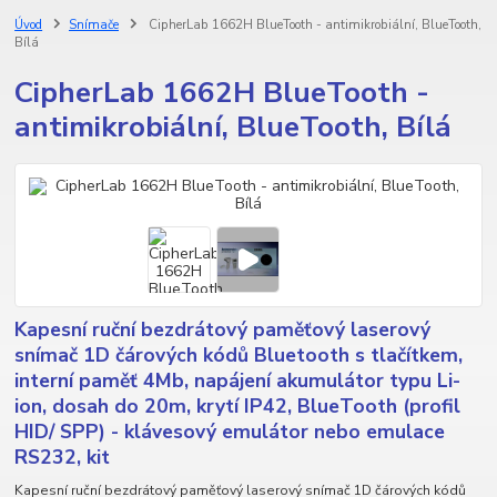
Úvod
Snímače
CipherLab 1662H BlueTooth - antimikrobiální, BlueTooth,
Bílá
CipherLab 1662H BlueTooth -
antimikrobiální, BlueTooth, Bílá
Kapesní ruční bezdrátový paměťový laserový
snímač 1D čárových kódů Bluetooth s tlačítkem,
interní paměť 4Mb, napájení akumulátor typu Li-
ion, dosah do 20m, krytí IP42, BlueTooth (profil
HID/ SPP) - klávesový emulátor nebo emulace
RS232, kit
Kapesní ruční bezdrátový paměťový laserový snímač 1D čárových kódů