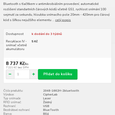
Bluetooth s tlačítkem v antimikrobiálním provedení, automatické
rozlišení standartních čárových kódů včetně GS1, rychlost snímání 100
sejmutí za sekundu, hloubka snímacího pole 20mm - 420mm pro čárový
kód s šířkou nejužšího elementu ...
celý popis
Dostupnost
k dodání do 3 týdnů
Recyklace IV -
5 Kč
snímač včetně
akumulátoru
8 737 Kč
/
ks
7 221 Kč
bez DPH
Přidat do košíku
Číslo produktu:
2048-1662H-2bluetooth
Výrobce:
CipherLab
Typ snímače:
Laser
RFID snímač:
Žádný
Rozhraní:
USB
Bezdrátové rozhraní:
BlueTooth
Barva:
Bílá