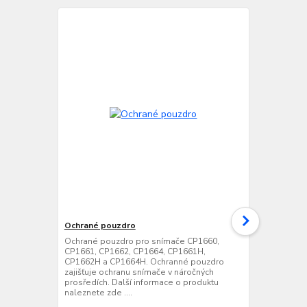
Ochrané pouzdro
Bluetooth k
USB, Šedá
Ochrané pouzdro pro snímače CP1660,
CP1661, CP1662, CP1664, CP1661H,
Bluetooth ko
CP1662H a CP1664H. Ochranné pouzdro
snímače CP1
zajišťuje ochranu snímače v náročných
jednoduché p
prosředích. Další informace o produktu
přes standar
naleznete zde ....
HID/ SPP) - 
emulace RS2