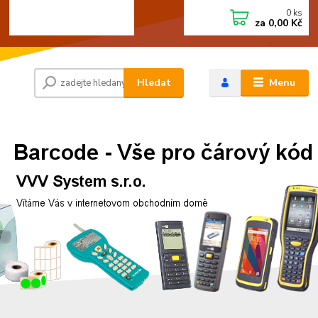
0
ks
+420 472744350
CZK
za
0,00 Kč
Po - Pá 8:00 - 15:00
Hledat
Menu