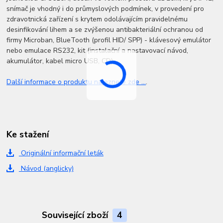
snímač je vhodný i do průmyslových podmínek, v provedení pro
zdravotnická zařízení s krytem odolávajícím pravidelnému
desinfikování lihem a se zvýšenou antibakteriální ochranou od
firmy Microban, BlueTooth (profil HID/ SPP) - klávesový emulátor
nebo emulace RS232, kit (instalační a nastavovací návod,
akumulátor, kabel micro USB, CD)
Další informace o produktu naleznete zde ...
.
Ke stažení
Originální informační leták
Návod (anglicky)
Související zboží
4