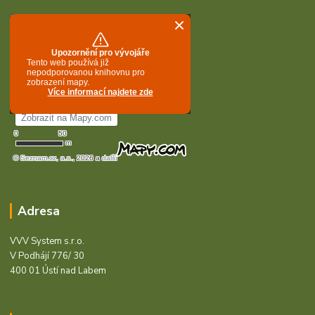
Adresa
VVV System s.r.o.
V Podhájí 776/ 30
400 01 Ústí nad Labem