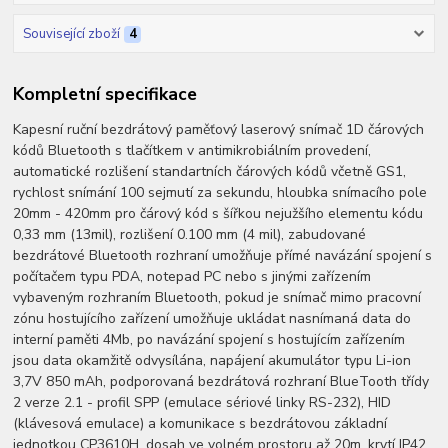
Související zboží
4
Kompletní specifikace
Kapesní ruční bezdrátový paměťový laserový snímač 1D čárových
kódů Bluetooth s tlačítkem v antimikrobiálním provedení,
automatické rozlišení standartních čárových kódů včetně GS1,
rychlost snímání 100 sejmutí za sekundu, hloubka snímacího pole
20mm - 420mm pro čárový kód s šířkou nejužšího elementu kódu
0,33 mm (13mil), rozlišení 0.100 mm (4 mil), zabudované
bezdrátové Bluetooth rozhraní umožňuje přímé navázání spojení s
počítačem typu PDA, notepad PC nebo s jinými zařízením
vybaveným rozhraním Bluetooth, pokud je snímač mimo pracovní
zónu hostujícího zařízení umožňuje ukládat nasnímaná data do
interní paměti 4Mb, po navázání spojení s hostujícím zařízením
jsou data okamžitě odvysílána, napájení akumulátor typu Li-ion
3,7V 850 mAh, podporovaná bezdrátová rozhraní BlueTooth třídy
2 verze 2.1 - profil SPP (emulace sériové linky RS-232), HID
(klávesová emulace) a komunikace s bezdrátovou základní
jednotkou CP3610H, dosah ve volném prostoru až 20m, krytí IP42,