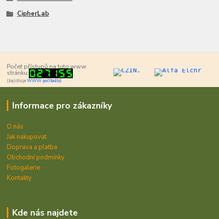
CipherLab
Počet přístupů na tuto www
stránku:
(zajišťuje
WWW počítadlo)
Informace pro zákazníky
O nás
Jak nakupovat
Doprava a platba
Obchodní podmínky
Fotogalerie
Kontakty
Kde nás najdete