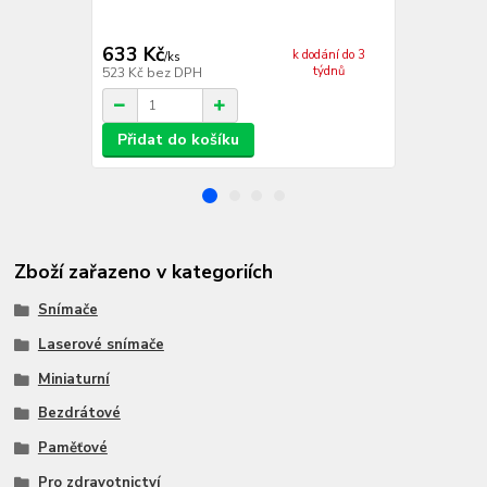
naleznete zde
633 Kč
1 686 Kč
k dodání do 3
/
ks
týdnů
523 Kč
bez DPH
1 393 Kč
bez
Přidat do košíku
Přidat d
Zboží zařazeno v kategoriích
Snímače
Laserové snímače
Miniaturní
Bezdrátové
Paměťové
Pro zdravotnictví