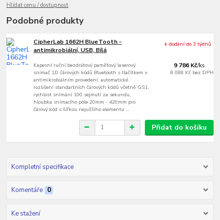
Hlídat cenu / dostupnost
Podobné produkty
CipherLab 1662H BlueTooth -
k dodání do 3 týdnů
antimikrobiální, USB, Bílá
Kapesní ruční bezdrátový paměťový laserový
9 786 Kč
/
ks
snímač 1D čárových kódů Bluetooth s tlačítkem v
8 088 Kč
bez DPH
antimikrobiálním provedení, automatické
rozlišení standartních čárových kódů včetně GS1,
rychlost snímání 100 sejmutí za sekundu,
hloubka snímacího pole 20mm - 420mm pro
čárový kód s šířkou nejužšího elementu ...
Přidat do košíku
Kompletní specifikace
Komentáře
0
Ke stažení