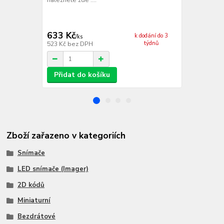
HID/ SPP) - 
emulace RS2
naleznete zde
633 Kč
1 686 Kč
k dodání do 3
/
ks
týdnů
523 Kč
bez DPH
1 393 Kč
bez
Přidat do košíku
Přidat d
Zboží zařazeno v kategoriích
Snímače
LED snímače (Imager)
2D kódů
Miniaturní
Bezdrátové