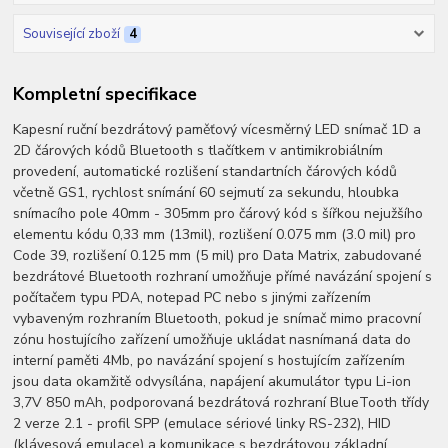
Související zboží
4
Kompletní specifikace
Kapesní ruční bezdrátový paměťový vícesměrný LED snímač 1D a
2D čárových kódů Bluetooth s tlačítkem v antimikrobiálním
provedení, automatické rozlišení standartních čárových kódů
včetně GS1, rychlost snímání 60 sejmutí za sekundu, hloubka
snímacího pole 40mm - 305mm pro čárový kód s šířkou nejužšího
elementu kódu 0,33 mm (13mil), rozlišení 0.075 mm (3.0 mil) pro
Code 39, rozlišení 0.125 mm (5 mil) pro Data Matrix, zabudované
bezdrátové Bluetooth rozhraní umožňuje přímé navázání spojení s
počítačem typu PDA, notepad PC nebo s jinými zařízením
vybaveným rozhraním Bluetooth, pokud je snímač mimo pracovní
zónu hostujícího zařízení umožňuje ukládat nasnímaná data do
interní paměti 4Mb, po navázání spojení s hostujícím zařízením
jsou data okamžitě odvysílána, napájení akumulátor typu Li-ion
3,7V 850 mAh, podporovaná bezdrátová rozhraní BlueTooth třídy
2 verze 2.1 - profil SPP (emulace sériové linky RS-232), HID
(klávesová emulace) a komunikace s bezdrátovou základní