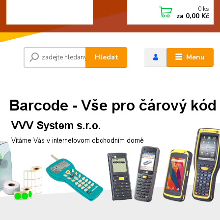
0
ks
+420 472744350
CZK
za
0,00 Kč
Po - Pá 8:00 - 15:00
Hledat
Menu