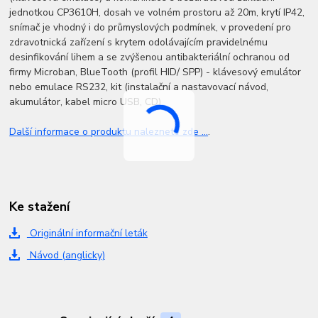
jednotkou CP3610H, dosah ve volném prostoru až 20m, krytí IP42,
snímač je vhodný i do průmyslových podmínek, v provedení pro
zdravotnická zařízení s krytem odolávajícím pravidelnému
desinfikování lihem a se zvýšenou antibakteriální ochranou od
firmy Microban, BlueTooth (profil HID/ SPP) - klávesový emulátor
nebo emulace RS232, kit (instalační a nastavovací návod,
akumulátor, kabel micro USB, CD)
Další informace o produktu naleznete zde ...
.
Ke stažení
Originální informační leták
Návod (anglicky)