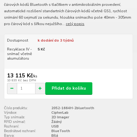
čárových kódů Bluetooth s tlačítkem v antimikrobiálním provedení,
automatické rozlišení standartních čárových kódů včetně GS1, rychlost
snímání 60 sejmutí za sekundu, hloubka snímacího pole 40mm - 305mm
pro čárový kód s šířkou nejužšího...
celý popis
Dostupnost
k dodání do 3 týdnů
Recyklace IV -
5 Kč
snímač včetně
akumulátoru
13 115 Kč
/
ks
10 839 Kč
bez DPH
Přidat do košíku
Číslo produktu:
2052-1664H-2bluetooth
Výrobce:
CipherLab
Typ snímače:
2D Imager
RFID snímač:
Žádný
Rozhraní:
USB
Bezdrátové rozhraní:
BlueTooth
Barva:
Bílá