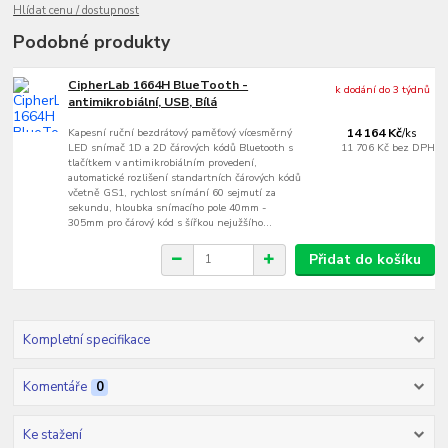
Hlídat cenu / dostupnost
Podobné produkty
CipherLab 1664H BlueTooth -
k dodání do 3 týdnů
antimikrobiální, USB, Bílá
Kapesní ruční bezdrátový paměťový vícesměrný
14 164 Kč
/
ks
LED snímač 1D a 2D čárových kódů Bluetooth s
11 706 Kč
bez DPH
tlačítkem v antimikrobiálním provedení,
automatické rozlišení standartních čárových kódů
včetně GS1, rychlost snímání 60 sejmutí za
sekundu, hloubka snímacího pole 40mm -
305mm pro čárový kód s šířkou nejužšího...
Přidat do košíku
Kompletní specifikace
Komentáře
0
Ke stažení