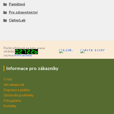
Paměťové
Pro zdravotnictví
CipherLab
Počet přístupů na tuto www
stránku:
(zajišťuje
WWW počítadlo)
Informace pro zákazníky
O nás
Jak nakupovat
Doprava a platba
Obchodní podmínky
Fotogalerie
Kontakty