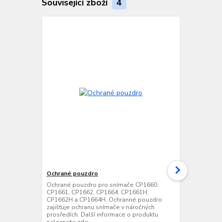
Související zboží
4
Ochrané pouzdro
Bluetooth k
USB, Šedá
Ochrané pouzdro pro snímače CP1660,
CP1661, CP1662, CP1664, CP1661H,
Bluetooth ko
CP1662H a CP1664H. Ochranné pouzdro
snímače CP1
zajišťuje ochranu snímače v náročných
jednoduché p
prosředích. Další informace o produktu
přes standar
naleznete zde ....