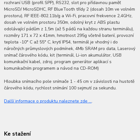
rozhraní USB (profil SPP), RS232, slot pro přídavnou paměť
MicroSD/ MicroSDHC, RF BlueTooth třídy 2 (dosah 10m ve volném
prostoru), RF IEEE-802.11b/g a Wi-Fi, pracovní frekvence 2,4GHz,
dosah ve volném prostoru 350m, odolný kryt z ABS plastu
odolávající pádům z 1,5m (až 5 pádů na každou stranu terminálu),
rozměry 171 x 72 x 41mm, hmotnost 295g včetně baterií, provozní
teplota -10° C až 55° C, krytí IP54, terminál je vhodný i do
náročných průmyslových podmínek, 4Mb SRAM pro data, Laserový
snímač čárového kódu, kit (terminál, Li-ion akumulátor, USB
komunikační kabel, zdroj, program generátor aplikací s
komunikačním programem a návod na CD-ROM)
Hloubka snímacího pole snímače 1 - 45 cm v závislosti na hustotě
čárového kódu, rychlost snímání 100 sejmutí za sekundu.
Další informace o produktu naleznete zde ...
.
Ke stažení