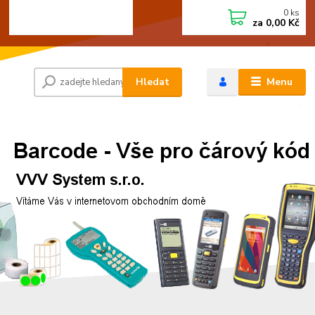
0
ks
+420 472744350
CZK
za
0,00 Kč
Po - Pá 8:00 - 15:00
Hledat
Menu