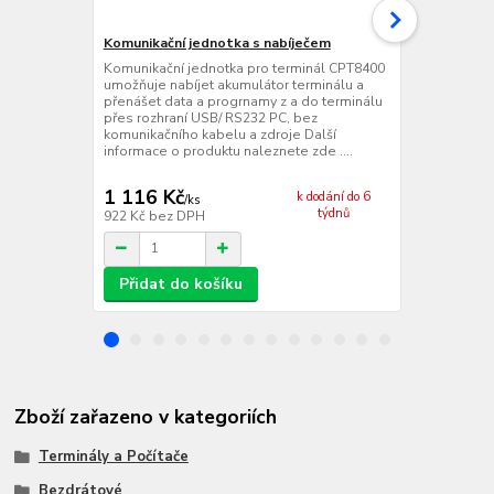
Komunikační jednotka s nabíječem
Komunikační
Komunikační jednotka pro terminál CPT8400
Komunikační
umožňuje nabíjet akumulátor terminálu a
se zabudov
přenášet data a progrnamy z a do terminálu
nabíjet akum
přes rozhraní USB/ RS232 PC, bez
a progrnamy 
komunikačního kabelu a zdroje Další
linkách, Mod
informace o produktu naleznete zde ....
informace o 
1 116 Kč
2 885 Kč
k dodání do 6
/
ks
týdnů
922 Kč
bez DPH
2 384 Kč
bez
Přidat do košíku
Přidat d
Zboží zařazeno v kategoriích
Terminály a Počítače
Bezdrátové