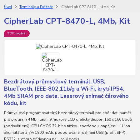
Úvod
Terminály a Počítače
CipherLab CPT-8470-L, 4Mb, Kit
CipherLab CPT-8470-L, 4Mb, Kit
TOP produkt
Bezdrátový průmyslový terminál, USB,
BlueTooth, IEEE-802.11b/g a Wi-Fi, krytí IP54,
4Mb SRAM pro data, Laserový snímač čárového
kódu, kit
Průmyslový programovatelný bezdrátový terminál pro sběr dat, paměť
pro program 4 Mb Flash, 9 řádkový LCD grafický displej 160 x 160 bodů
(podsvětlený), CPU CMOS 32-bit s nízkou spotřebou, napájení - Li-ion
akumulátor 3,7V/ 1800 mAh, podporovaná rozhraní USB (profil SPP),
RS232, slot pro přídavnou pa...
celý popis