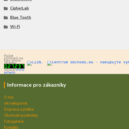
CipherLab
Blue Tooth
Wi-Fi
Počet
přístupů na
tuto www
stránku:
(zajišťuje
WWW
počítadlo)
Informace pro zákazníky
O nás
Jak nakupovat
Doprava a platba
Obchodní podmínky
Fotogalerie
Kontakty