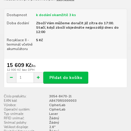
Dostupnost
k dodání okamžitě 3 ks
Doba dodání
Zboží Vám můžeme doručit již zítra do 17:00.
Stačí, když zboží objednáte nejpozději dnes do
12:00
Recyklace II -
5 Kč
terminál včetně
akumulátoru
15 609 Kč
/
ks
12 900 Kč
bez DPH
Přidat do košíku
Číslo produktu:
3054-8470-2l
EAN kód:
A8470RS000003
Výrobce:
CipherLab
Operační systém:
CipherLab
Typ snímače:
Laser
RFID snímač:
Žádný
Snímač polohy:
Žádný
Velikost displeje:
2.6"