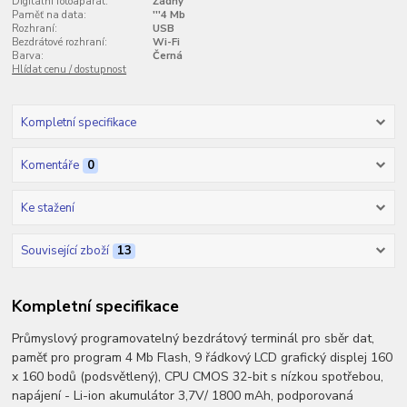
Digitální fotoaparát:
Žádný
Paměť na data:
'''4 Mb
Rozhraní:
USB
Bezdrátové rozhraní:
Wi-Fi
Barva:
Černá
Hlídat cenu / dostupnost
Kompletní specifikace
Komentáře
0
Ke stažení
Související zboží
13
Kompletní specifikace
Průmyslový programovatelný bezdrátový terminál pro sběr dat,
paměť pro program 4 Mb Flash, 9 řádkový LCD grafický displej 160
x 160 bodů (podsvětlený), CPU CMOS 32-bit s nízkou spotřebou,
napájení - Li-ion akumulátor 3,7V/ 1800 mAh, podporovaná