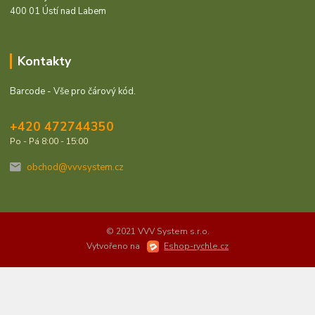
400 01 Ústí nad Labem
Kontakty
Barcode - Vše pro čárový kód.
+420 472744350
Po - Pá 8:00 - 15:00
obchod@vvvsystem.cz
© 2021 VVV System s.r.o.
Vytvořeno na
Eshop-rychle.cz