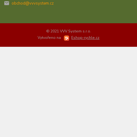
obchod@vvvsystem.cz
© 2021 VVV System s.r.o.
Vytvořeno na
Eshop-rychle.cz