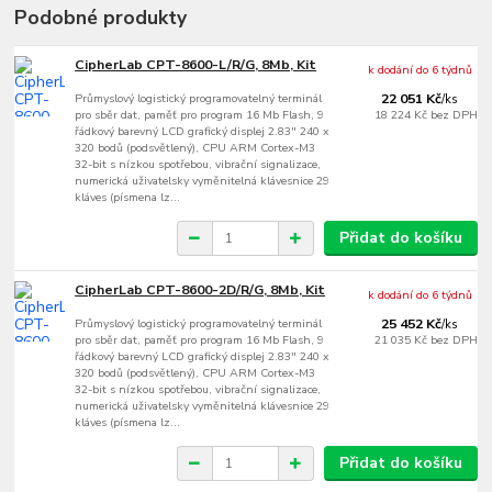
Podobné produkty
CipherLab CPT-8600-L/R/G, 8Mb, Kit
k dodání do 6 týdnů
Průmyslový logistický programovatelný terminál
22 051 Kč
/
ks
pro sběr dat, paměť pro program 16 Mb Flash, 9
18 224 Kč
bez DPH
řádkový barevný LCD grafický displej 2.83" 240 x
320 bodů (podsvětlený), CPU ARM Cortex-M3
32-bit s nízkou spotřebou, vibrační signalizace,
numerická uživatelsky vyměnitelná klávesnice 29
kláves (písmena lz...
Přidat do košíku
CipherLab CPT-8600-2D/R/G, 8Mb, Kit
k dodání do 6 týdnů
Průmyslový logistický programovatelný terminál
25 452 Kč
/
ks
pro sběr dat, paměť pro program 16 Mb Flash, 9
21 035 Kč
bez DPH
řádkový barevný LCD grafický displej 2.83" 240 x
320 bodů (podsvětlený), CPU ARM Cortex-M3
32-bit s nízkou spotřebou, vibrační signalizace,
numerická uživatelsky vyměnitelná klávesnice 29
kláves (písmena lz...
Přidat do košíku