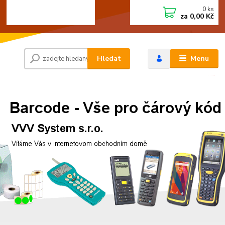
0
ks
+420 472744350
CZK
za
0,00 Kč
Po - Pá 8:00 - 15:00
Hledat
Menu