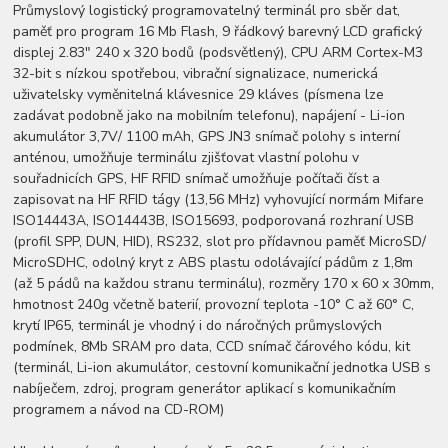
Průmyslový logistický programovatelný terminál pro sběr dat,
paměť pro program 16 Mb Flash, 9 řádkový barevný LCD grafický
displej 2.83" 240 x 320 bodů (podsvětlený), CPU ARM Cortex-M3
32-bit s nízkou spotřebou, vibrační signalizace, numerická
uživatelsky vyměnitelná klávesnice 29 kláves (písmena lze
zadávat podobně jako na mobilním telefonu), napájení - Li-ion
akumulátor 3,7V/ 1100 mAh, GPS JN3 snímač polohy s interní
anténou, umožňuje terminálu zjišťovat vlastní polohu v
souřadnicích GPS, HF RFID snímač umožňuje počítači číst a
zapisovat na HF RFID tágy (13,56 MHz) vyhovující normám Mifare
ISO14443A, ISO14443B, ISO15693, podporovaná rozhraní USB
(profil SPP, DUN, HID), RS232, slot pro přídavnou paměť MicroSD/
MicroSDHC, odolný kryt z ABS plastu odolávající pádům z 1,8m
(až 5 pádů na každou stranu terminálu), rozměry 170 x 60 x 30mm,
hmotnost 240g včetně baterií, provozní teplota -10° C až 60° C,
krytí IP65, terminál je vhodný i do náročných průmyslových
podmínek, 8Mb SRAM pro data, CCD snímač čárového kódu, kit
(terminál, Li-ion akumulátor, cestovní komunikační jednotka USB s
nabíječem, zdroj, program generátor aplikací s komunikačním
programem a návod na CD-ROM)