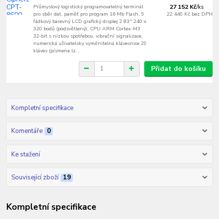
Průmyslový logistický programovatelný terminál
27 152 Kč
/
ks
pro sběr dat, paměť pro program 16 Mb Flash, 9
22 440 Kč
bez DPH
řádkový barevný LCD grafický displej 2.83" 240 x
320 bodů (podsvětlený), CPU ARM Cortex-M3
32-bit s nízkou spotřebou, vibrační signalizace,
numerická uživatelsky vyměnitelná klávesnice 29
kláves (písmena lz...
Přidat do košíku
Kompletní specifikace
Komentáře
0
Ke stažení
Související zboží
19
Kompletní specifikace