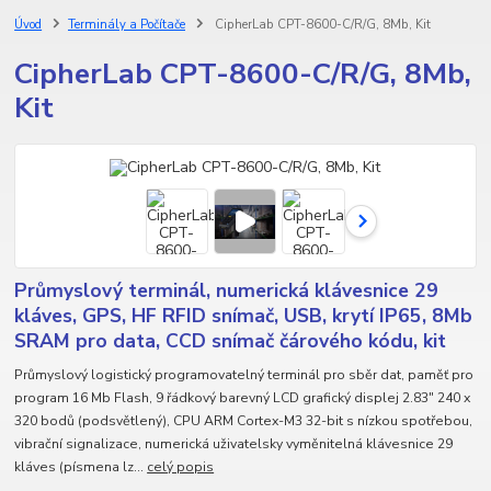
Úvod
Terminály a Počítače
CipherLab CPT-8600-C/R/G, 8Mb, Kit
CipherLab CPT-8600-C/R/G, 8Mb,
Kit
Průmyslový terminál, numerická klávesnice 29
kláves, GPS, HF RFID snímač, USB, krytí IP65, 8Mb
SRAM pro data, CCD snímač čárového kódu, kit
Průmyslový logistický programovatelný terminál pro sběr dat, paměť pro
program 16 Mb Flash, 9 řádkový barevný LCD grafický displej 2.83" 240 x
320 bodů (podsvětlený), CPU ARM Cortex-M3 32-bit s nízkou spotřebou,
vibrační signalizace, numerická uživatelsky vyměnitelná klávesnice 29
kláves (písmena lz...
celý popis