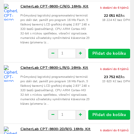
CipherLab CPT-8600-C/R/G, 16Mb, Kit
k dodání do 6 týdnů
Průmyslový logistický programovatelný terminál
22 051 Kč
/
ks
pro sběr dat, paměť pro program 16 Mb Flash, 9
18 224 Kč
bez DPH
řádkový barevný LCD grafický displej 2.83" 240 x
320 bodů (podsvětlený), CPU ARM Cortex-M3
32-bit s nízkou spotřebou, vibrační signalizace,
numerická uživatelsky vyměnitelná klávesnice 29
kláves (písmena lz...
Přidat do košíku
CipherLab CPT-8600-L/R/G, 16Mb, Kit
k dodání do 6 týdnů
Průmyslový logistický programovatelný terminál
23 752 Kč
/
ks
pro sběr dat, paměť pro program 16 Mb Flash, 9
19 629 Kč
bez DPH
řádkový barevný LCD grafický displej 2.83" 240 x
320 bodů (podsvětlený), CPU ARM Cortex-M3
32-bit s nízkou spotřebou, vibrační signalizace,
numerická uživatelsky vyměnitelná klávesnice 29
kláves (písmena lz...
Přidat do košíku
CipherLab CPT-8600-2D/R/G, 16Mb, Kit
k dodání do 6 týdnů