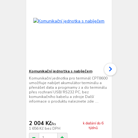
Komunikační jednotka s nabíječem
Dvojitá kom
Komunikační jednotka pro terminál CPT8600
Dvojitá komu
umožňuje nabíjet akumulátor terminálu a
CPT8600 umo
přenášet data a progrnamy z a do terminálu
terminálů a 
přes rozhraní USB/ RS232 PC, bez
do dvou term
komunikačního kabelu a zdroje Další
PC, bez komu
informace o produktu naleznete zde ....
informace o 
2 004 Kč
3 582 Kč
k dodání do 6
/
ks
týdnů
1 656 Kč
bez DPH
2 960 Kč
bez