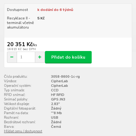
Dostupnost
k dodání do 6 týdnů
Recyklace II -
5 Kč
terminál včetně
akumulátoru
20 351 Kč
/
ks
16 819 Kč
bez DPH
Přidat do košíku
Číslo produktu:
3058-8600-1c-rg
Výrobce:
CipherLab
Operační systém:
CipherLab
Typ snímače:
CCD
RFID snímač:
HF RFID
Snímač polohy:
GPS JN3
Velikost displeje:
2.83"
Digitální fotoaparát:
Žádný
Paměť na data:
'''8 Mb
Rozhraní:
USB
Bezdrátové rozhraní:
Žádné
Barva:
Černá
Hlídat cenu / dostupnost