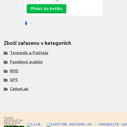
Přidat do košíku
Přidat d
Zboží zařazeno v kategoriích
Terminály a Počítače
Paměťové mobilní
RFID
GPS
CipherLab
Počet
přístupů na
tuto www
stránku: