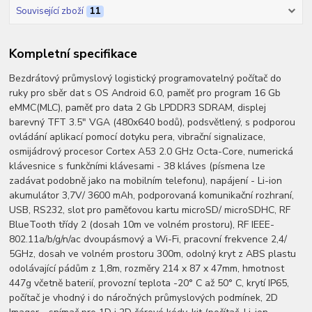
Související zboží
11
Kompletní specifikace
Bezdrátový průmyslový logistický programovatelný počítač do
ruky pro sběr dat s OS Android 6.0, paměť pro program 16 Gb
eMMC(MLC), paměť pro data 2 Gb LPDDR3 SDRAM, displej
barevný TFT 3.5" VGA (480x640 bodů), podsvětlený, s podporou
ovládání aplikací pomocí dotyku pera, vibrační signalizace,
osmijádrový procesor Cortex A53 2.0 GHz Octa-Core, numerická
klávesnice s funkčními klávesami - 38 kláves (písmena lze
zadávat podobně jako na mobilním telefonu), napájení - Li-ion
akumulátor 3,7V/ 3600 mAh, podporovaná komunikační rozhraní,
USB, RS232, slot pro paměťovou kartu microSD/ microSDHC, RF
BlueTooth třídy 2 (dosah 10m ve volném prostoru), RF IEEE-
802.11a/b/g/n/ac dvoupásmový a Wi-Fi, pracovní frekvence 2,4/
5GHz, dosah ve volném prostoru 300m, odolný kryt z ABS plastu
odolávající pádům z 1,8m, rozměry 214 x 87 x 47mm, hmotnost
447g včetně baterií, provozní teplota -20° C až 50° C, krytí IP65,
počítač je vhodný i do náročných průmyslových podmínek, 2D