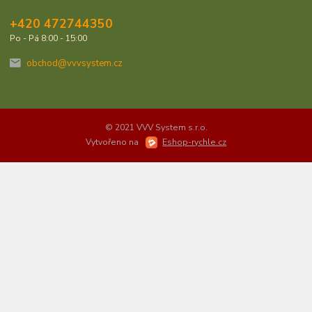
+420 472744350
Po - Pá 8:00 - 15:00
obchod@vvvsystem.cz
© 2021 VVV System s.r.o.
Vytvořeno na
Eshop-rychle.cz