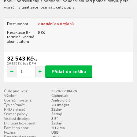
bodů), podsvětlený, s podporou ovládání aplikací pomocí dotyku pera,
vibrační signalizace, osmijá...
celý popis
Dostupnost
k dodání do 6 týdnů
Recyklace II -
5 Kč
terminál včetně
akumulátoru
32 543 Kč
/
ks
26 895 Kč
bez DPH
Přidat do košíku
Číslo produktu:
3079-9730A-2i
Výrobce:
CipherLab
Operační systém:
Android 6.0
Typ snímače:
2D Imager
RFID snímač:
Žádný
Snímač polohy:
Žádný
Velikost displeje:
3.5"
Digitální fotoaparát:
Žádný
Paměť na data:
'512 Mb
Rozhraní:
USB