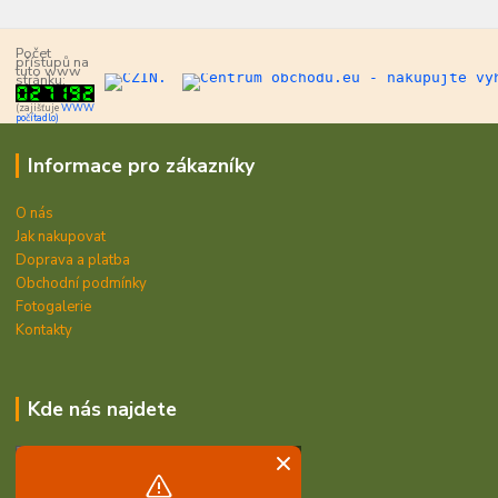
Počet
přístupů na
tuto www
stránku:
(zajišťuje
WWW
počítadlo)
Informace pro zákazníky
O nás
Jak nakupovat
Doprava a platba
Obchodní podmínky
Fotogalerie
Kontakty
Kde nás najdete