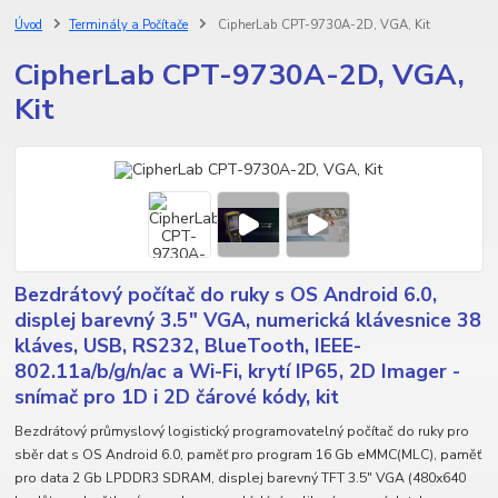
Úvod
Terminály a Počítače
CipherLab CPT-9730A-2D, VGA, Kit
CipherLab CPT-9730A-2D, VGA,
Kit
Bezdrátový počítač do ruky s OS Android 6.0,
displej barevný 3.5" VGA, numerická klávesnice 38
kláves, USB, RS232, BlueTooth, IEEE-
802.11a/b/g/n/ac a Wi-Fi, krytí IP65, 2D Imager -
snímač pro 1D i 2D čárové kódy, kit
Bezdrátový průmyslový logistický programovatelný počítač do ruky pro
sběr dat s OS Android 6.0, paměť pro program 16 Gb eMMC(MLC), paměť
pro data 2 Gb LPDDR3 SDRAM, displej barevný TFT 3.5" VGA (480x640