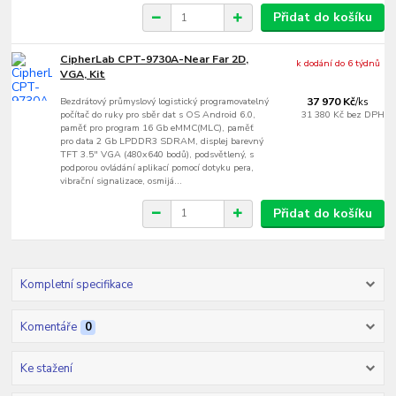
Přidat do košíku
CipherLab CPT-9730A-Near Far 2D,
k dodání do 6 týdnů
VGA, Kit
Bezdrátový průmyslový logistický programovatelný
37 970 Kč
/
ks
počítač do ruky pro sběr dat s OS Android 6.0,
31 380 Kč
bez DPH
paměť pro program 16 Gb eMMC(MLC), paměť
pro data 2 Gb LPDDR3 SDRAM, displej barevný
TFT 3.5" VGA (480x640 bodů), podsvětlený, s
podporou ovládání aplikací pomocí dotyku pera,
vibrační signalizace, osmijá...
Přidat do košíku
Kompletní specifikace
Komentáře
0
Ke stažení