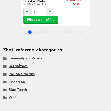
4 522 Kč
11 939 
k dodání do 6
/
ks
týdnů
3 738 Kč
bez DPH
9 867 Kč
bez
Přidat do košíku
Přidat d
Zboží zařazeno v kategoriích
Terminály a Počítače
Bezdrátové
Počítače do ruky
CipherLab
Blue Tooth
Wi-Fi