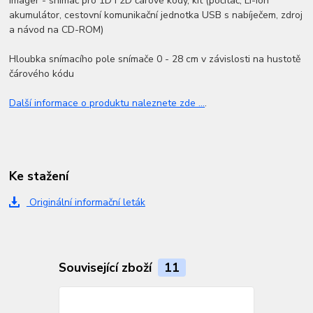
Imager - snímač pro 1D i 2D čárové kódy, kit (počítač, Li-ion
akumulátor, cestovní komunikační jednotka USB s nabíječem, zdroj
a návod na CD-ROM)
Hloubka snímacího pole snímače 0 - 28 cm v závislosti na hustotě
čárového kódu
Další informace o produktu naleznete zde ...
.
Ke stažení
Originální informační leták
Související zboží
11