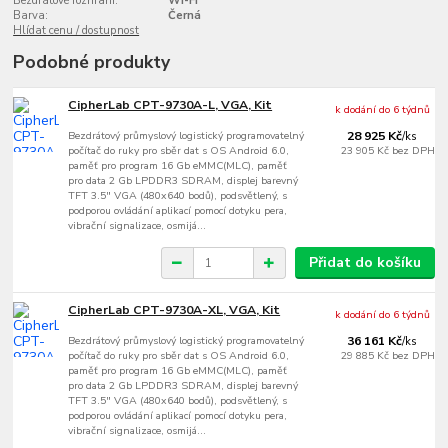
Bezdrátové rozhraní:
Wi-Fi
Barva:
Černá
Hlídat cenu / dostupnost
Podobné produkty
CipherLab CPT-9730A-L, VGA, Kit
k dodání do 6 týdnů
Bezdrátový průmyslový logistický programovatelný
28 925 Kč
/
ks
počítač do ruky pro sběr dat s OS Android 6.0,
23 905 Kč
bez DPH
paměť pro program 16 Gb eMMC(MLC), paměť
pro data 2 Gb LPDDR3 SDRAM, displej barevný
TFT 3.5" VGA (480x640 bodů), podsvětlený, s
podporou ovládání aplikací pomocí dotyku pera,
vibrační signalizace, osmijá...
Přidat do košíku
CipherLab CPT-9730A-XL, VGA, Kit
k dodání do 6 týdnů
Bezdrátový průmyslový logistický programovatelný
36 161 Kč
/
ks
počítač do ruky pro sběr dat s OS Android 6.0,
29 885 Kč
bez DPH
paměť pro program 16 Gb eMMC(MLC), paměť
pro data 2 Gb LPDDR3 SDRAM, displej barevný
TFT 3.5" VGA (480x640 bodů), podsvětlený, s
podporou ovládání aplikací pomocí dotyku pera,
vibrační signalizace, osmijá...