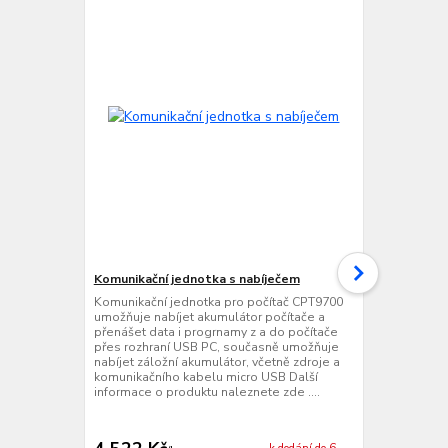
Komunikační jednotka s nabíječem
Ethernetová
jednotka s 
Komunikační jednotka pro počítač CPT9700
umožňuje nabíjet akumulátor počítače a
Ethernetová
přenášet data i progrnamy z a do počítače
jednotka pr
přes rozhraní USB PC, současně umožňuje
nabíjet akumu
nabíjet záložní akumulátor, včetně zdroje a
přenášet dat
komunikačního kabelu micro USB Další
přes rozhran
informace o produktu naleznete zde ....
zroje Další 
zde ....