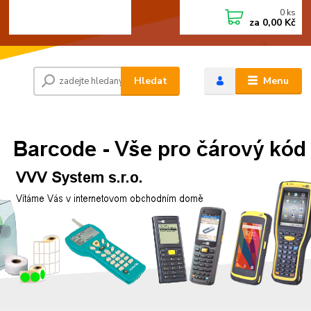
0
ks
+420 472744350
CZK
za
0,00 Kč
Po - Pá 8:00 - 15:00
Hledat
Menu