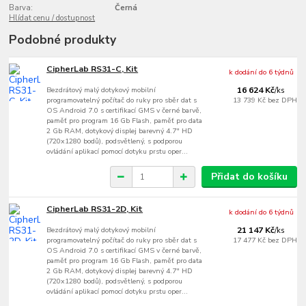
Barva:
Černá
Hlídat cenu / dostupnost
Podobné produkty
CipherLab RS31-C, Kit
k dodání do 6 týdnů
Bezdrátový malý dotykový mobilní
16 624 Kč
/
ks
programovatelný počítač do ruky pro sběr dat s
13 739 Kč
bez DPH
OS Android 7.0 s certifikací GMS v černé barvě,
paměť pro program 16 Gb Flash, paměť pro data
2 Gb RAM, dotykový displej barevný 4.7" HD
(720x1280 bodů), podsvětlený, s podporou
ovládání aplikací pomocí dotyku prstu oper...
Přidat do košíku
CipherLab RS31-2D, Kit
k dodání do 6 týdnů
Bezdrátový malý dotykový mobilní
21 147 Kč
/
ks
programovatelný počítač do ruky pro sběr dat s
17 477 Kč
bez DPH
OS Android 7.0 s certifikací GMS v černé barvě,
paměť pro program 16 Gb Flash, paměť pro data
2 Gb RAM, dotykový displej barevný 4.7" HD
(720x1280 bodů), podsvětlený, s podporou
ovládání aplikací pomocí dotyku prstu oper...