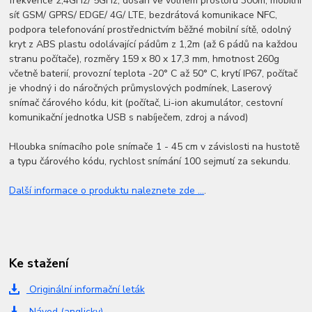
frekvence 2,4GHz/ 5GHz, dosah ve volném prostoru 300m, mobilní
síť GSM/ GPRS/ EDGE/ 4G/ LTE, bezdrátová komunikace NFC,
podpora telefonování prostřednictvím běžné mobilní sítě, odolný
kryt z ABS plastu odolávající pádům z 1,2m (až 6 pádů na každou
stranu počítače), rozměry 159 x 80 x 17,3 mm, hmotnost 260g
včetně baterií, provozní teplota -20° C až 50° C, krytí IP67, počítač
je vhodný i do náročných průmyslových podmínek, Laserový
snímač čárového kódu, kit (počítač, Li-ion akumulátor, cestovní
komunikační jednotka USB s nabíječem, zdroj a návod)
Hloubka snímacího pole snímače 1 - 45 cm v závislosti na hustotě
a typu čárového kódu, rychlost snímání 100 sejmutí za sekundu.
Další informace o produktu naleznete zde ...
.
Ke stažení
Originální informační leták
Návod (anglicky)