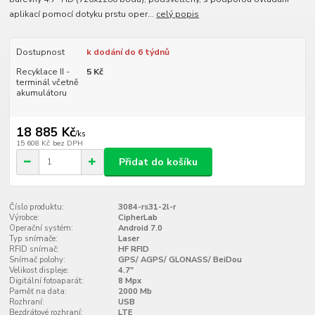
aplikací pomocí dotyku prstu oper...
celý popis
Dostupnost
k dodání do 6 týdnů
Recyklace II -
5 Kč
terminál včetně
akumulátoru
18 885 Kč
/
ks
15 608 Kč
bez DPH
Přidat do košíku
Číslo produktu:
3084-rs31-2l-r
Výrobce:
CipherLab
Operační systém:
Android 7.0
Typ snímače:
Laser
RFID snímač:
HF RFID
Snímač polohy:
GPS/ AGPS/ GLONASS/ BeiDou
Velikost displeje:
4.7"
Digitální fotoaparát:
8 Mpx
Paměť na data:
2000 Mb
Rozhraní:
USB
Bezdrátové rozhraní:
LTE