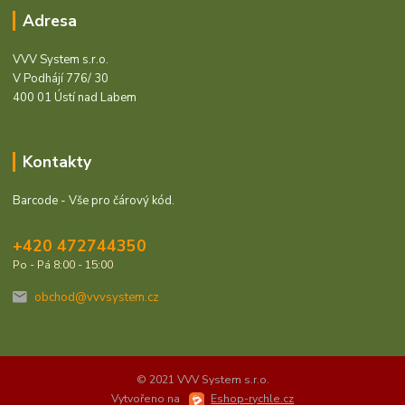
Adresa
VVV System s.r.o.
V Podhájí 776/ 30
400 01 Ústí nad Labem
Kontakty
Barcode - Vše pro čárový kód.
+420 472744350
Po - Pá 8:00 - 15:00
obchod@vvvsystem.cz
© 2021 VVV System s.r.o.
Vytvořeno na
Eshop-rychle.cz