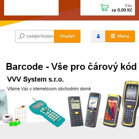
0
ks
+420 472744350
CZK
za
0,00 Kč
Po - Pá 8:00 - 15:00
Hledat
Menu