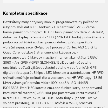
Kompletní specifikace
Bezdrátový malý dotykový mobilní programovatelný počítač do
ruky pro sběr dat s OS Android 7.0 s certifikací GMS v černé
barvě, paměť pro program 16 Gb Flash, paměť pro data 2 Gb RAM,
dotykový displej barevný 4.7" HD (720x1280 bodů), podsvětlený, s
podporou ovládání aplikací pomocí dotyku prstu operátora,
vibrační signalizace, čtyřjádrový procesor Cortex A53 1.3 GHz
Quad Core, dotyková alfanumerická klávesnice, 4
programovatelné klávesy, napájení - Li-ion akumulátor 3,85V/
2960 mAh, GPS/ AGPS/ GLONASS/ BeiDou snímač polohy,
umožňuje počítači zjišťovat vlastní polohu v souřadnicích GPS,
digitální fotoaparát 8 Mpx s LED bleskem a autofokusem, HF RFID
snímač umožňuje počítači číst a zapisovat na HF RFID tágy (13,56
MHz) vyhovující normám Mifare ISO14443A, ISO14443B,
ISO15693, čtení NFC karet a emulace funkce karty, podporovaná
komunikační rozhraní, USB, slot pro paměťovou kartu microSD/
microSDHC, 2xSIM, SAM, RF BlueTooth třídy 2 (dosah 10m ve
volném prostoru), RF IEEE-802.11 a/b/g/n a Wi-Fi, pracovní