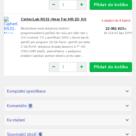
Přidat do košíku
CipherLab RS31-Near Far MR 2D, Kit
k dodání do 6 týdnů
Bezdrátový malý dotykový mobilní
22 051 Kč
/
ks
programovatelný počítač do ruky pro sběr dat s
18 224 Kč
bez DPH
OS Android 7.0 s certifikací GMS v černé barvě,
paměť pro program 16 Gb Flash, paměť pro data
2 Gb RAM, dotykový displej barevný 4.7" HD
(720x1280 bodů), podsvětlený, s podporou
ovládání aplikací pomocí dotyku prstu oper...
Přidat do košíku
Kompletní specifikace
Komentáře
0
Ke stažení
Související zboží
6