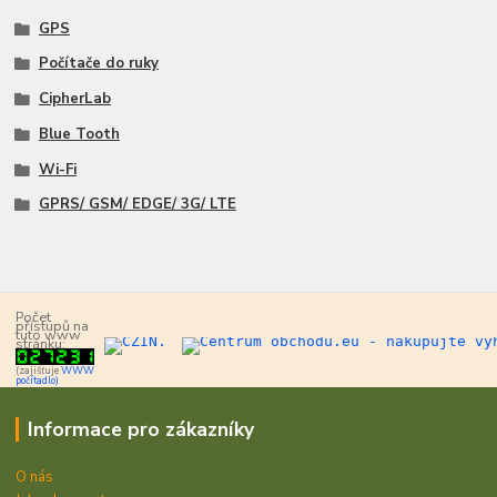
GPS
Počítače do ruky
CipherLab
Blue Tooth
Wi-Fi
GPRS/ GSM/ EDGE/ 3G/ LTE
Počet
přístupů na
tuto www
stránku:
(zajišťuje
WWW
počítadlo)
Informace pro zákazníky
O nás