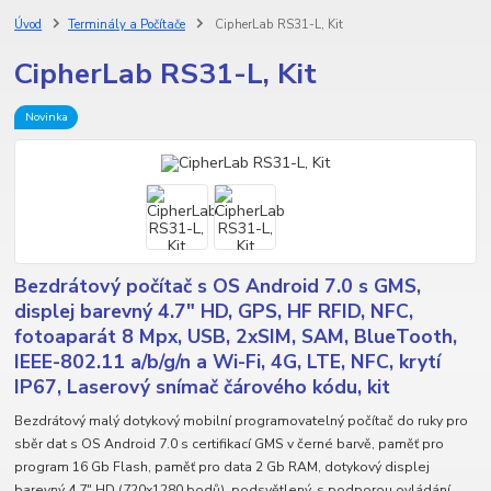
Úvod
Terminály a Počítače
CipherLab RS31-L, Kit
CipherLab RS31-L, Kit
Novinka
Bezdrátový počítač s OS Android 7.0 s GMS,
displej barevný 4.7" HD, GPS, HF RFID, NFC,
fotoaparát 8 Mpx, USB, 2xSIM, SAM, BlueTooth,
IEEE-802.11 a/b/g/n a Wi-Fi, 4G, LTE, NFC, krytí
IP67, Laserový snímač čárového kódu, kit
Bezdrátový malý dotykový mobilní programovatelný počítač do ruky pro
sběr dat s OS Android 7.0 s certifikací GMS v černé barvě, paměť pro
program 16 Gb Flash, paměť pro data 2 Gb RAM, dotykový displej
barevný 4.7" HD (720x1280 bodů), podsvětlený, s podporou ovládání