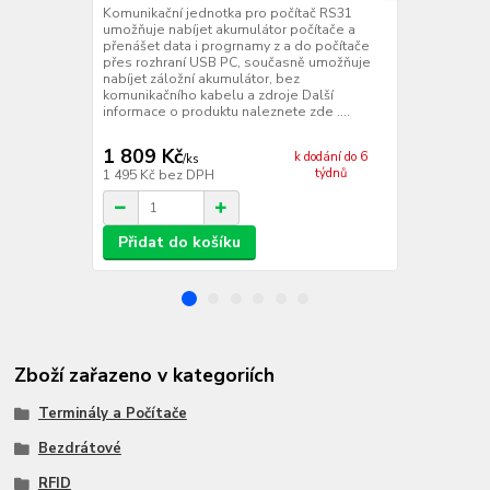
nabíječem
Komunikační jednotka pro počítač RS31
umožňuje nabíjet akumulátor počítače a
Cestovní kom
přenášet data i progrnamy z a do počítače
RS31 umožňu
přes rozhraní USB PC, současně umožňuje
a do počítač
nabíjet záložní akumulátor, bez
emulace RS2
komunikačního kabelu a zdroje Další
akumulátor p
informace o produktu naleznete zde ....
kabelu USB D
naleznete zde
1 809 Kč
814 Kč
k dodání do 6
/
ks
/
ks
týdnů
1 495 Kč
bez DPH
673 Kč
bez 
Přidat do košíku
Přidat d
Zboží zařazeno v kategoriích
Terminály a Počítače
Bezdrátové
RFID