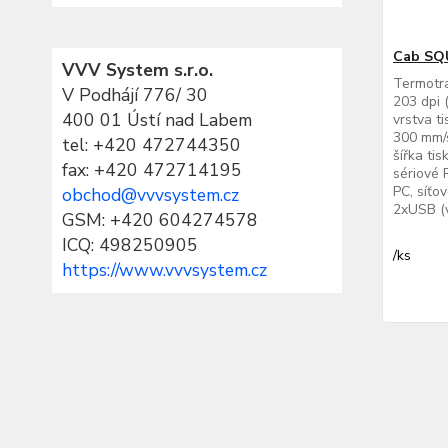
Cab SQU
VVV System s.r.o.
Termotra
V Podhájí 776/ 30
203 dpi 
400 01 Ústí nad Labem
vrstva ti
300 mm/s
tel:
+420 472744350
šířka ti
fax: +420 472714195
sériové 
PC, síťo
obchod@vvvsystem.cz
2xUSB (v
GSM: +420 604274578
ICQ: 498250905
/
ks
https://www.vvvsystem.cz