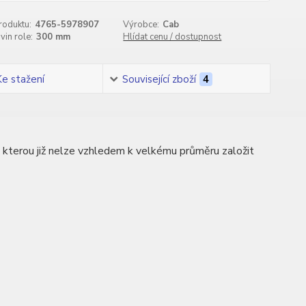
roduktu:
4765-5978907
Výrobce:
Cab
vin role:
300 mm
Hlídat cenu / dostupnost
Ke stažení
Související zboží
4
, kterou již nelze vzhledem k velkému průměru založit