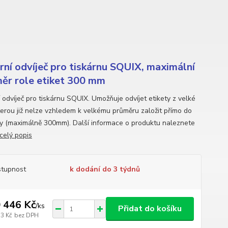
rní odvíječ pro tiskárnu SQUIX, maximální
ěr role etiket 300 mm
í odvíječ pro tiskárnu SQUIX. Umožňuje odvíjet etikety z velké
kterou již nelze vzhledem k velkému průměru založit přímo do
ny (maximálně 300mm). Další informace o produktu naleznete
celý popis
tupnost
k dodání do 3 týdnů
 446 Kč
/
ks
Přidat do košíku
33 Kč
bez DPH