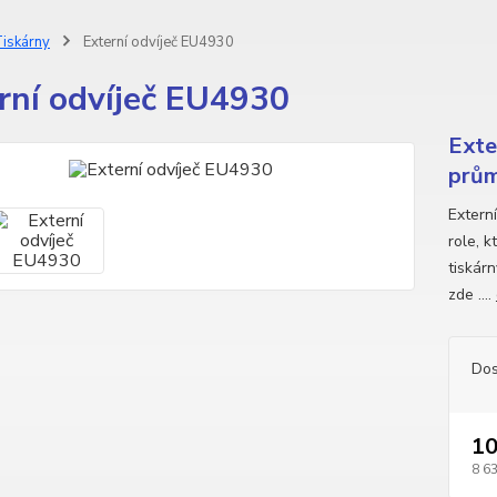
iskárny
Externí odvíječ EU4930
rní odvíječ EU4930
Exte
prům
Extern
role, 
tiskár
zde ....
Dos
10
8 6