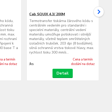
Cab SQUIX 4.3/ 200M
Ca
ého kódu,
Termotransfer tiskárna čárového kódu s
Ter
ochranná
centrálním vedením pro standardní i
cen
lost tisku
specielní materiály, centrální vedení
spe
5 mm, max.
materiálu umožňuje potiskovat i silnější
mat
ní rozhraní
materiály, včetně teplem smrštitelných
mat
ipojení k
izolačních trubiček, 203 dpi (8 bodů/mm),
izo
100 base T a
silná ochranná vrstva tiskové hlavy, max.
ten
rychlost tisku 300 mm/s...
ryc
a a termín
Cena a termín
/
ks
/
ks
ní na dotaz
dodání na dotaz
Detail