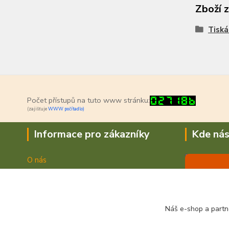
Zboží 
Tiská
Počet přístupů na tuto www stránku:
(zajišťuje
WWW počítadlo)
Informace pro zákazníky
Kde nás
O nás
Jak nakupovat
Doprava a platba
Obchodní podmínky
Náš e-shop a partn
Fotogalerie
Kontakty