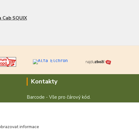
a Cab SQUIX
Kontakty
Barcode - Vše pro čárový kód.
+420 472744350
Po - Pá 8:00 - 15:00
obrazovat informace
obchod@vvvsystem.cz