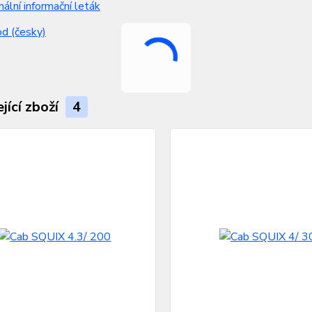
nální informační leták
d (česky)
jící zboží
4