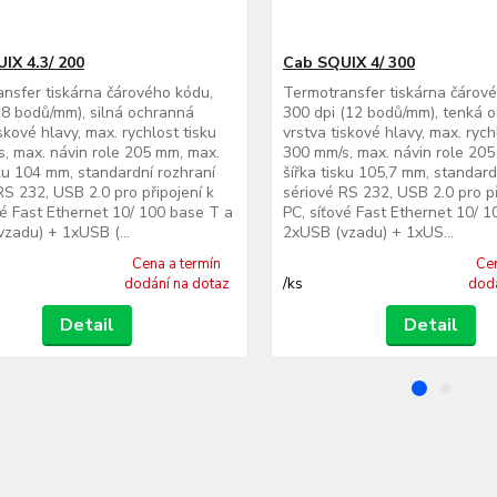
IX 4.3/ 200
Cab SQUIX 4/ 300
nsfer tiskárna čárového kódu,
Termotransfer tiskárna čárov
(8 bodů/mm), silná ochranná
300 dpi (12 bodů/mm), tenká 
skové hlavy, max. rychlost tisku
vrstva tiskové hlavy, max. rych
, max. návin role 205 mm, max.
300 mm/s, max. návin role 20
sku 104 mm, standardní rozhraní
šířka tisku 105,7 mm, standard
RS 232, USB 2.0 pro připojení k
sériové RS 232, USB 2.0 pro př
vé Fast Ethernet 10/ 100 base T a
PC, síťové Fast Ethernet 10/ 
zadu) + 1xUSB (...
2xUSB (vzadu) + 1xUS...
Cena a termín
Cen
/
ks
dodání na dotaz
dodá
Detail
Detail