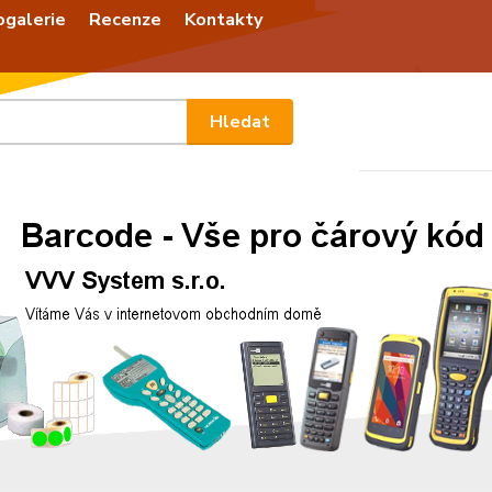
ogalerie
Recenze
Kontakty
Nevíte
Hledat
+420
Po - P