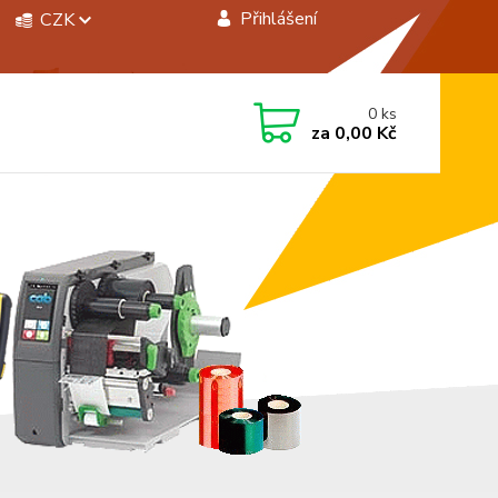
Přihlášení
CZK
 si rady? Zavolejte.
0
ks
 472744350
za
0,00 Kč
á 8:00 - 15:00