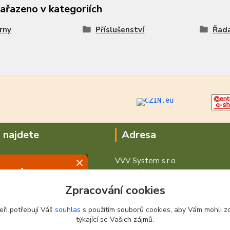
zařazeno v kategoriích
rny
Příslušenství
Řad
 najdete
Adresa
VVV System s.r.o.
V Podhájí 776/ 30
400 01 Ústí nad Labem
Zpracování cookies
eři potřebují Váš
souhlas
s použitím souborů cookies, aby Vám mohli z
týkající se Vašich zájmů.