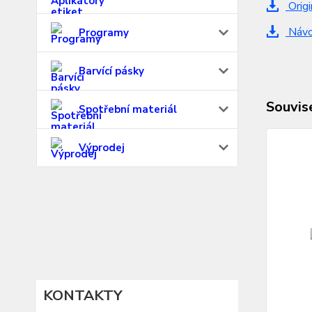
Origi
Návo
Programy
Barvící pásky
Souvise
Spotřební materiál
Výprodej
KONTAKTY