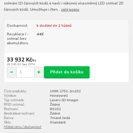
snímání 1D čárových kódů a navíc i výkonný vícesměrný LED snímač 2D
čárových kódů. Umožňuje i čten...
celý popis
Dostupnost
k dodání do 2 týdnů
Recyklace I -
4 Kč
snímač bez
akumulátoru
33 932 Kč
/
ks
28 043 Kč
bez DPH
Přidat do košíku
Číslo produktu:
1098-2751-2rs232
Výrobce:
Honeywell
Typ snímače:
Laser+2D Imager
RFID snímač:
Žádný
Rozhraní:
RS232
Bezdrátové rozhraní:
Žádné
Barva:
Tmavě šedá
Sklo:
Standard
Hlídat cenu / dostupnost