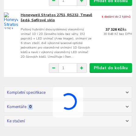
Přidat do košíku
Honeywell Stratos 2751, RS232, Tmavě
k dodání do 2 týdnů
šedá, Safírové sklo
Pultový hybridní dvousystémový vícesměrný
37 326 Kč
/
ks
snímač 1D i 2D čárového kódu bez váhy, 192
30 848 Kč
bez DPH
paprsků + LED snímač (Area Imager), snímaní ze
6 stran zboží, dvě výkonné laserové optické
jednotkami pro vícesměrné snímání 1D čárových
kódů a navíc i výkonný vícesměrný LED snímač
2D čárových kódů. Umožňuje i čten...
Přidat do košíku
Kompletní specifikace
Komentáře
0
Ke stažení