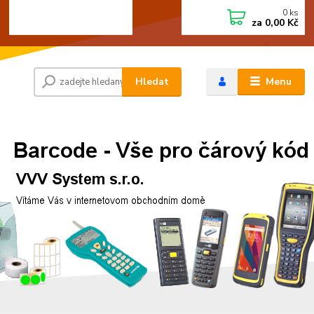
0
ks
+420 472744350
CZK
za
0,00 Kč
Po - Pá 8:00 - 15:00
Hledat
Menu