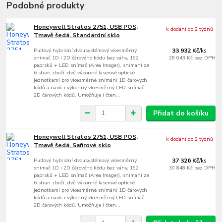
Podobné produkty
Honeywell Stratos 2751, USB POS,
k dodání do 2 týdnů
Tmavě šedá, Standardní sklo
Pultový hybridní dvousystémový vícesměrný
33 932 Kč
/
ks
snímač 1D i 2D čárového kódu bez váhy, 192
28 043 Kč
bez DPH
paprsků + LED snímač (Area Imager), snímaní ze
6 stran zboží, dvě výkonné laserové optické
jednotkami pro vícesměrné snímání 1D čárových
kódů a navíc i výkonný vícesměrný LED snímač
2D čárových kódů. Umožňuje i čten...
Přidat do košíku
Honeywell Stratos 2751, USB POS,
k dodání do 2 týdnů
Tmavě šedá, Safírové sklo
Pultový hybridní dvousystémový vícesměrný
37 326 Kč
/
ks
snímač 1D i 2D čárového kódu bez váhy, 192
30 848 Kč
bez DPH
paprsků + LED snímač (Area Imager), snímaní ze
6 stran zboží, dvě výkonné laserové optické
jednotkami pro vícesměrné snímání 1D čárových
kódů a navíc i výkonný vícesměrný LED snímač
2D čárových kódů. Umožňuje i čten...