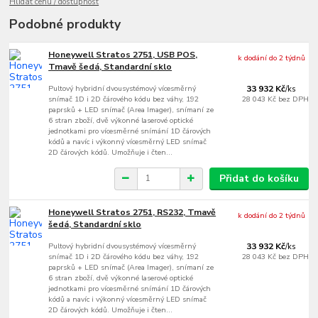
Hlídat cenu / dostupnost
Podobné produkty
Honeywell Stratos 2751, USB POS,
k dodání do 2 týdnů
Tmavě šedá, Standardní sklo
Pultový hybridní dvousystémový vícesměrný
33 932 Kč
/
ks
snímač 1D i 2D čárového kódu bez váhy, 192
28 043 Kč
bez DPH
paprsků + LED snímač (Area Imager), snímaní ze
6 stran zboží, dvě výkonné laserové optické
jednotkami pro vícesměrné snímání 1D čárových
kódů a navíc i výkonný vícesměrný LED snímač
2D čárových kódů. Umožňuje i čten...
Přidat do košíku
Honeywell Stratos 2751, RS232, Tmavě
k dodání do 2 týdnů
šedá, Standardní sklo
Pultový hybridní dvousystémový vícesměrný
33 932 Kč
/
ks
snímač 1D i 2D čárového kódu bez váhy, 192
28 043 Kč
bez DPH
paprsků + LED snímač (Area Imager), snímaní ze
6 stran zboží, dvě výkonné laserové optické
jednotkami pro vícesměrné snímání 1D čárových
kódů a navíc i výkonný vícesměrný LED snímač
2D čárových kódů. Umožňuje i čten...