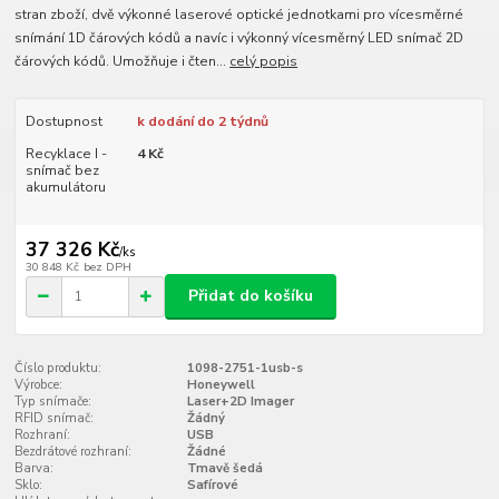
stran zboží, dvě výkonné laserové optické jednotkami pro vícesměrné
snímání 1D čárových kódů a navíc i výkonný vícesměrný LED snímač 2D
čárových kódů. Umožňuje i čten...
celý popis
Dostupnost
k dodání do 2 týdnů
Recyklace I -
4 Kč
snímač bez
akumulátoru
37 326 Kč
/
ks
30 848 Kč
bez DPH
Přidat do košíku
Číslo produktu:
1098-2751-1usb-s
Výrobce:
Honeywell
Typ snímače:
Laser+2D Imager
RFID snímač:
Žádný
Rozhraní:
USB
Bezdrátové rozhraní:
Žádné
Barva:
Tmavě šedá
Sklo:
Safírové