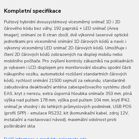
Kompletní specifikace
Pultový hybridní dvousystémový vícesměrný snímač 1D i 2D
čárového kódu bez váhy, 192 paprsků + LED snímač (Area
Imager), snímaní ze 6 stran zboží, dvě výkonné laserové optické
jednotkami pro vícesměrné snímání 1D čárových kódů a navíc i
výkonný vícesměrný LED snímač 2D čárových kódů. Umožňuje i
čtení 2D čárových kódů zobrazených na displeji mobilu nebo
mobilního počítače. Pro zvýšení kontroly zákazníků na pokladnách
je vybaven i LCD displejem pro monitorování obsahu spodní části
nákupního vozíku, automatické rozlišení standartních čárových
kódů, rychlost snímání 21500 sejmutí za sekundu, standardně
zabudována deaktivační anténa zabespečovacího systému zboží
EAS, kryt z nerezu, extra úsporná hloubka snímače 353 mm, plná
výška nad pultem 178 mm, výška pod pultem 104 mm, krytí IP42,
snímač je vhodný i do lehkých průmyslových podmínek, USB POS
(profil SPP) - emulace RS232, kit (komunikační kabel, zdroj 12V,
instalační a nastavovací návod), maximální odolnost proti
poškrábání skla