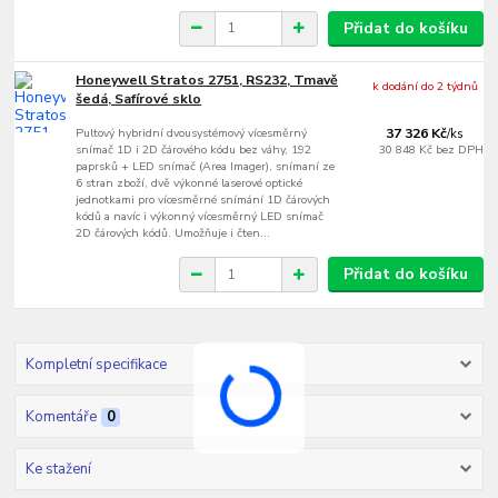
Přidat do košíku
Honeywell Stratos 2751, RS232, Tmavě
k dodání do 2 týdnů
šedá, Safírové sklo
Pultový hybridní dvousystémový vícesměrný
37 326 Kč
/
ks
snímač 1D i 2D čárového kódu bez váhy, 192
30 848 Kč
bez DPH
paprsků + LED snímač (Area Imager), snímaní ze
6 stran zboží, dvě výkonné laserové optické
jednotkami pro vícesměrné snímání 1D čárových
kódů a navíc i výkonný vícesměrný LED snímač
2D čárových kódů. Umožňuje i čten...
Přidat do košíku
Kompletní specifikace
Komentáře
0
Ke stažení