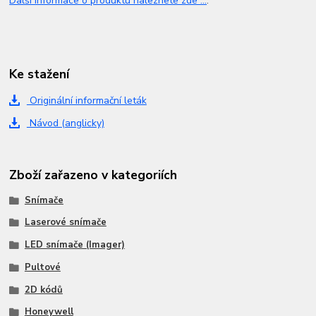
Další informace o produktu naleznete zde ...
.
Ke stažení
Originální informační leták
Návod (anglicky)
Zboží zařazeno v kategoriích
Snímače
Laserové snímače
LED snímače (Imager)
Pultové
2D kódů
Honeywell