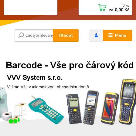
0
ks
+420 472744350
CZK
za
0,00 Kč
Po - Pá 8:00 - 15:00
Hledat
Menu