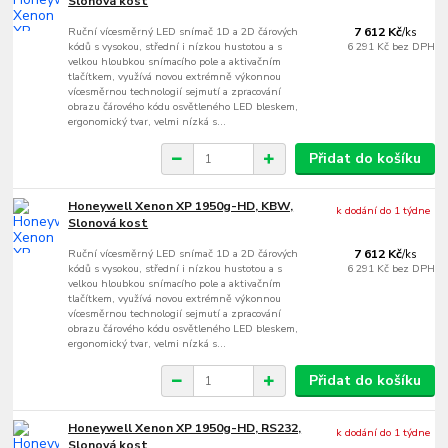
Slonová kost
Ruční vícesměrný LED snímač 1D a 2D čárových
7 612 Kč
/
ks
kódů s vysokou, střední i nízkou hustotou a s
6 291 Kč
bez DPH
velkou hloubkou snímacího pole a aktivačním
tlačítkem, využívá novou extrémně výkonnou
vícesměrnou technologií sejmutí a zpracování
obrazu čárového kódu osvětleného LED bleskem,
ergonomický tvar, velmi nízká s...
Přidat do košíku
Honeywell Xenon XP 1950g-HD, KBW,
k dodání do 1 týdne
Slonová kost
Ruční vícesměrný LED snímač 1D a 2D čárových
7 612 Kč
/
ks
kódů s vysokou, střední i nízkou hustotou a s
6 291 Kč
bez DPH
velkou hloubkou snímacího pole a aktivačním
tlačítkem, využívá novou extrémně výkonnou
vícesměrnou technologií sejmutí a zpracování
obrazu čárového kódu osvětleného LED bleskem,
ergonomický tvar, velmi nízká s...
Přidat do košíku
Honeywell Xenon XP 1950g-HD, RS232,
k dodání do 1 týdne
Slonová kost