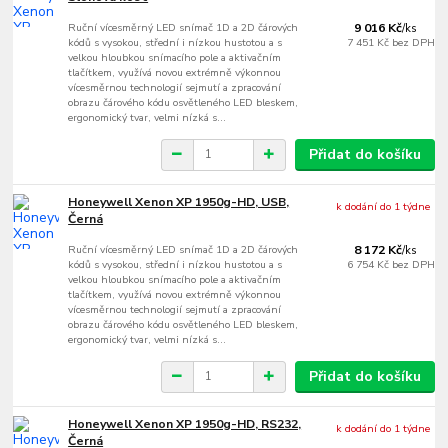
Ruční vícesměrný LED snímač 1D a 2D čárových
9 016 Kč
/
ks
kódů s vysokou, střední i nízkou hustotou a s
7 451 Kč
bez DPH
velkou hloubkou snímacího pole a aktivačním
tlačítkem, využívá novou extrémně výkonnou
vícesměrnou technologií sejmutí a zpracování
obrazu čárového kódu osvětleného LED bleskem,
ergonomický tvar, velmi nízká s...
Přidat do košíku
Honeywell Xenon XP 1950g-HD, USB,
k dodání do 1 týdne
Černá
Ruční vícesměrný LED snímač 1D a 2D čárových
8 172 Kč
/
ks
kódů s vysokou, střední i nízkou hustotou a s
6 754 Kč
bez DPH
velkou hloubkou snímacího pole a aktivačním
tlačítkem, využívá novou extrémně výkonnou
vícesměrnou technologií sejmutí a zpracování
obrazu čárového kódu osvětleného LED bleskem,
ergonomický tvar, velmi nízká s...
Přidat do košíku
Honeywell Xenon XP 1950g-HD, RS232,
k dodání do 1 týdne
Černá