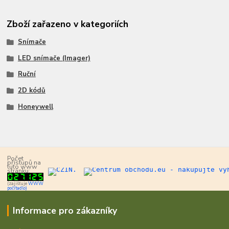
Zboží zařazeno v kategoriích
Snímače
LED snímače (Imager)
Ruční
2D kódů
Honeywell
Počet
přístupů na
tuto www
stránku:
(zajišťuje
WWW
počítadlo)
Informace pro zákazníky