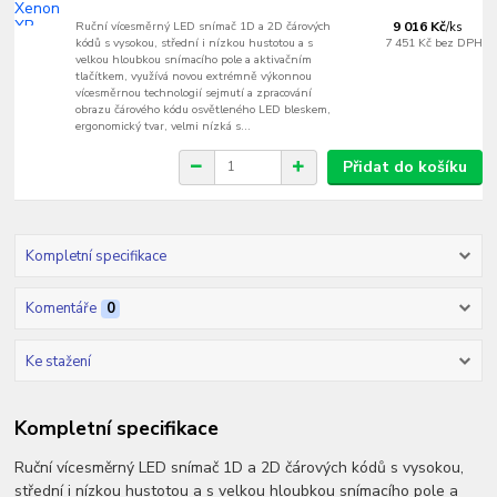
Ruční vícesměrný LED snímač 1D a 2D čárových
9 016 Kč
/
ks
kódů s vysokou, střední i nízkou hustotou a s
7 451 Kč
bez DPH
velkou hloubkou snímacího pole a aktivačním
tlačítkem, využívá novou extrémně výkonnou
vícesměrnou technologií sejmutí a zpracování
obrazu čárového kódu osvětleného LED bleskem,
ergonomický tvar, velmi nízká s...
Přidat do košíku
Kompletní specifikace
Komentáře
0
Ke stažení
Kompletní specifikace
Ruční vícesměrný LED snímač 1D a 2D čárových kódů s vysokou,
střední i nízkou hustotou a s velkou hloubkou snímacího pole a