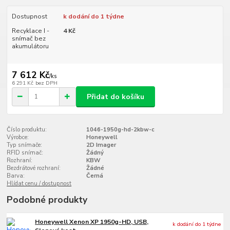
Dostupnost
k dodání do 1 týdne
Recyklace I -
4 Kč
snímač bez
akumulátoru
7 612 Kč
/
ks
6 291 Kč
bez DPH
Přidat do košíku
Číslo produktu:
1046-1950g-hd-2kbw-c
Výrobce:
Honeywell
Typ snímače:
2D Imager
RFID snímač:
Žádný
Rozhraní:
KBW
Bezdrátové rozhraní:
Žádné
Barva:
Černá
Hlídat cenu / dostupnost
Podobné produkty
Honeywell Xenon XP 1950g-HD, USB,
k dodání do 1 týdne