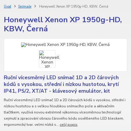
Úvod
Snímače
Honeywell Xenon XP 1950g-HD, KBW, Černá
Honeywell Xenon XP 1950g-HD,
KBW, Černá
Ruční vícesměrný LED snímač 1D a 2D čárových
kódů s vysokou, střední i nízkou hustotou, krytí
IP41, PS/2, XT/AT - klávesový emulátor, kit
Ruční vícesměrný LED snímač 1D a 2D čárových kódů s vysokou, střední i
nízkou hustotou a s velkou hloubkou snímacího pole a aktivačním
tlačítkem, využívá novou extrémně výkonnou vícesměrnou technologií
sejmutí a zpracování obrazu čárového kódu osvětleného LED bleskem,
ergonomický tvar, velmi nízká s...
celý popis