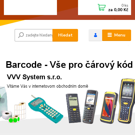
0
ks
+420 472744350
CZK
za
0,00 Kč
Po - Pá 8:00 - 15:00
Hledat
Menu