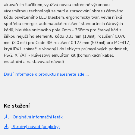
aktivačním tlačítkem, využívá novou extrémně výkonnou
vícesměrnou technologií sejmutí a zpracování obrazu čárového
kódu osvětleného LED bleskem, ergonomický tvar, velmi nízká
spotřeba energie, automatické rozlišení standartních čárových
kódů, hloubka snímacího pole 0mm - 368mm pro čárový kód s
šířkou nejužšího elementu kódu 0,33 mm (13mil), rozlišení 0.076
mm (3.0 mil) pro Code 39, rozlišení 0.127 mm (5.0 mil) pro PDF417,
krytí IP41, snímač je vhodný i do lehkých průmyslových podmínek,
PS/2, XT/AT - klávesový emulátor, kit (komunikační kabel,
instalační a nastavovací návod)
Další informace o produktu naleznete zde ...
.
Ke stažení
Originální informační leták
Stručný návod (anglicky)