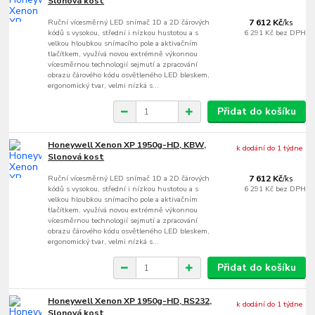
Slonová kost
Ruční vícesměrný LED snímač 1D a 2D čárových
7 612 Kč
/
ks
kódů s vysokou, střední i nízkou hustotou a s
6 291 Kč
bez DPH
velkou hloubkou snímacího pole a aktivačním
tlačítkem, využívá novou extrémně výkonnou
vícesměrnou technologií sejmutí a zpracování
obrazu čárového kódu osvětleného LED bleskem,
ergonomický tvar, velmi nízká s...
Přidat do košíku
Honeywell Xenon XP 1950g-HD, KBW,
k dodání do 1 týdne
Slonová kost
Ruční vícesměrný LED snímač 1D a 2D čárových
7 612 Kč
/
ks
kódů s vysokou, střední i nízkou hustotou a s
6 291 Kč
bez DPH
velkou hloubkou snímacího pole a aktivačním
tlačítkem, využívá novou extrémně výkonnou
vícesměrnou technologií sejmutí a zpracování
obrazu čárového kódu osvětleného LED bleskem,
ergonomický tvar, velmi nízká s...
Přidat do košíku
Honeywell Xenon XP 1950g-HD, RS232,
k dodání do 1 týdne
Slonová kost