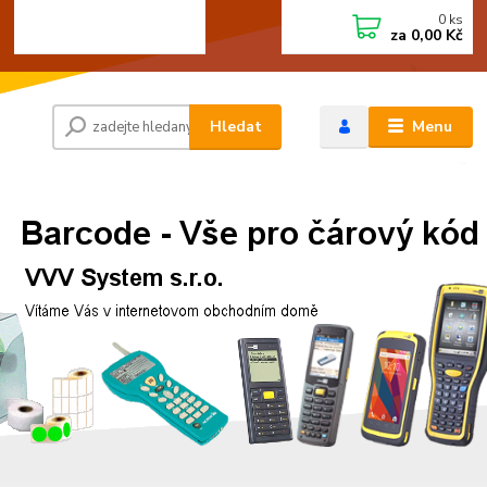
0
ks
+420 472744350
CZK
za
0,00 Kč
Po - Pá 8:00 - 15:00
Hledat
Menu