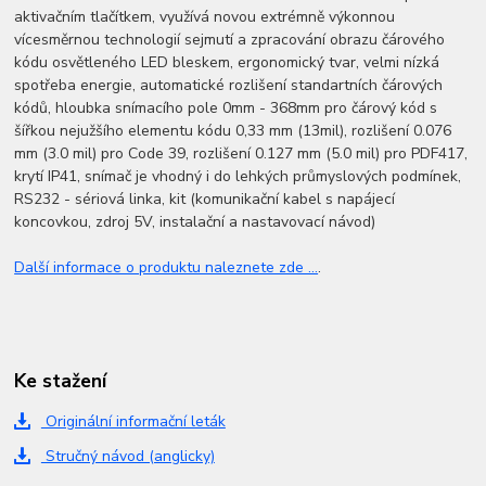
aktivačním tlačítkem, využívá novou extrémně výkonnou
vícesměrnou technologií sejmutí a zpracování obrazu čárového
kódu osvětleného LED bleskem, ergonomický tvar, velmi nízká
spotřeba energie, automatické rozlišení standartních čárových
kódů, hloubka snímacího pole 0mm - 368mm pro čárový kód s
šířkou nejužšího elementu kódu 0,33 mm (13mil), rozlišení 0.076
mm (3.0 mil) pro Code 39, rozlišení 0.127 mm (5.0 mil) pro PDF417,
krytí IP41, snímač je vhodný i do lehkých průmyslových podmínek,
RS232 - sériová linka, kit (komunikační kabel s napájecí
koncovkou, zdroj 5V, instalační a nastavovací návod)
Další informace o produktu naleznete zde ...
.
Ke stažení
Originální informační leták
Stručný návod (anglicky)