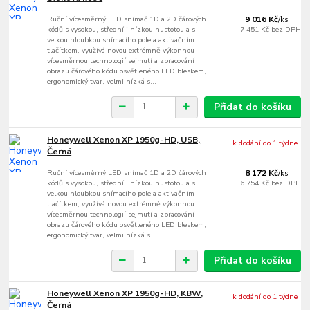
Ruční vícesměrný LED snímač 1D a 2D čárových
9 016 Kč
/
ks
kódů s vysokou, střední i nízkou hustotou a s
7 451 Kč
bez DPH
velkou hloubkou snímacího pole a aktivačním
tlačítkem, využívá novou extrémně výkonnou
vícesměrnou technologií sejmutí a zpracování
obrazu čárového kódu osvětleného LED bleskem,
ergonomický tvar, velmi nízká s...
Přidat do košíku
Honeywell Xenon XP 1950g-HD, USB,
k dodání do 1 týdne
Černá
Ruční vícesměrný LED snímač 1D a 2D čárových
8 172 Kč
/
ks
kódů s vysokou, střední i nízkou hustotou a s
6 754 Kč
bez DPH
velkou hloubkou snímacího pole a aktivačním
tlačítkem, využívá novou extrémně výkonnou
vícesměrnou technologií sejmutí a zpracování
obrazu čárového kódu osvětleného LED bleskem,
ergonomický tvar, velmi nízká s...
Přidat do košíku
Honeywell Xenon XP 1950g-HD, KBW,
k dodání do 1 týdne
Černá