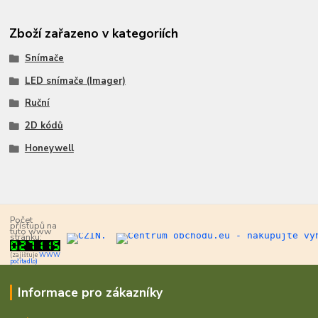
Zboží zařazeno v kategoriích
Snímače
LED snímače (Imager)
Ruční
2D kódů
Honeywell
Počet
přístupů na
tuto www
stránku:
(zajišťuje
WWW
počítadlo)
Informace pro zákazníky