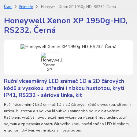
Úvod
Snímače
Honeywell Xenon XP 1950g-HD, RS232, Černá
Honeywell Xenon XP 1950g-HD,
RS232, Černá
Ruční vícesměrný LED snímač 1D a 2D čárových
kódů s vysokou, střední i nízkou hustotou, krytí
IP41, RS232 - sériová linka, kit
Ruční vícesměrný LED snímač 1D a 2D čárových kódů s vysokou, střední i
nízkou hustotou a s velkou hloubkou snímacího pole a aktivačním
tlačítkem, využívá novou extrémně výkonnou vícesměrnou technologií
sejmutí a zpracování obrazu čárového kódu osvětleného LED bleskem,
ergonomický tvar, velmi nízká s...
celý popis