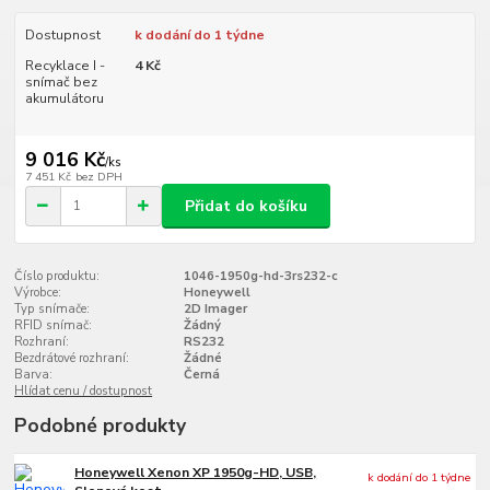
Dostupnost
k dodání do 1 týdne
Recyklace I -
4 Kč
snímač bez
akumulátoru
9 016 Kč
/
ks
7 451 Kč
bez DPH
Přidat do košíku
Číslo produktu:
1046-1950g-hd-3rs232-c
Výrobce:
Honeywell
Typ snímače:
2D Imager
RFID snímač:
Žádný
Rozhraní:
RS232
Bezdrátové rozhraní:
Žádné
Barva:
Černá
Hlídat cenu / dostupnost
Podobné produkty
Honeywell Xenon XP 1950g-HD, USB,
k dodání do 1 týdne