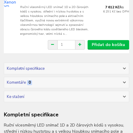
Ruční vícesměrný LED snímač 1D a 2D čárových
7 612 Kč
/
ks
kódů s vysokou, střední i nízkou hustotou a s
6 291 Kč
bez DPH
velkou hloubkou snímacího pole a aktivačním
tlačítkem, využívá novou extrémně výkonnou
vícesměrnou technologií sejmutí a zpracování
obrazu čárového kódu osvětleného LED bleskem,
ergonomický tvar, velmi nízká s...
Přidat do košíku
Kompletní specifikace
Komentáře
0
Ke stažení
Kompletní specifikace
Ruční vícesměrný LED snímač 1D a 2D čárových kódů s vysokou,
střední i nízkou hustotou a s velkou hloubkou snímacího pole a