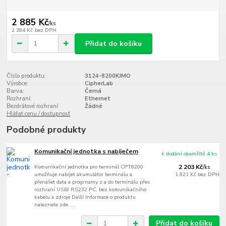
2 885 Kč
/
ks
2 384 Kč
bez DPH
Přidat do košíku
Číslo produktu:
3124-8200KJMO
Výrobce:
CipherLab
Barva:
Černá
Rozhraní:
Ethernet
Bezdrátové rozhraní:
Žádné
Hlídat cenu / dostupnost
Podobné produkty
Komunikační jednotka s nabíječem
k dodání okamžitě 4 ks
Komunikační jednotka pro terminál CPT8200
2 203 Kč
/
ks
umožňuje nabíjet akumulátor terminálu a
1 821 Kč
bez DPH
přenášet data a progrnamy z a do terminálu přes
rozhraní USB/ RS232 PC, bez komunikačního
kabelu a zdroje Další informace o produktu
naleznete zde ....
Přidat do košíku