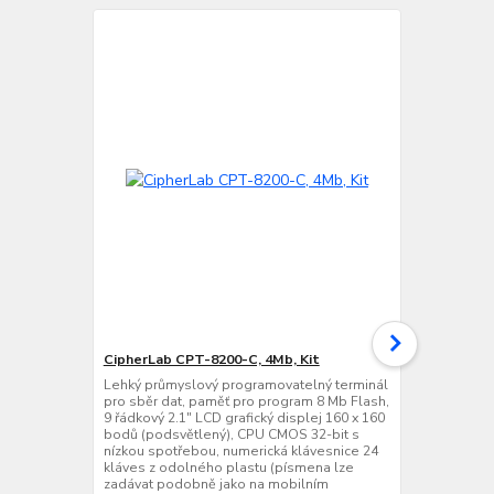
CipherLab CPT-8200-C, 4Mb, Kit
CipherLab C
Lehký průmyslový programovatelný terminál
Lehký průmy
pro sběr dat, paměť pro program 8 Mb Flash,
bezdrátový t
9 řádkový 2.1" LCD grafický displej 160 x 160
program 8 Mb
bodů (podsvětlený), CPU CMOS 32-bit s
grafický dis
nízkou spotřebou, numerická klávesnice 24
(podsvětlený
kláves z odolného plastu (písmena lze
spotřebou, n
zadávat podobně jako na mobilním
odolného pl