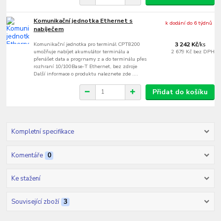
Komunikační jednotka Ethernet s
k dodání do 6 týdnů
nabíječem
Komunikační jednotka pro terminál CPT8200
3 242 Kč
/
ks
umožňuje nabíjet akumulátor terminálu a
2 679 Kč
bez DPH
přenášet data a progrnamy z a do terminálu přes
rozhraní 10/100Base-T Ethernet, bez zdroje
Další informace o produktu naleznete zde ....
Přidat do košíku
Kompletní specifikace
Komentáře
0
Ke stažení
Související zboží
3