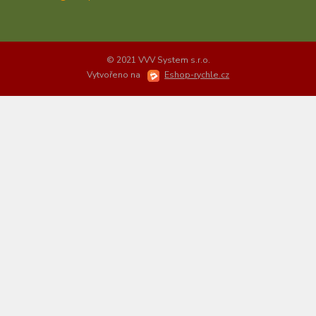
© 2021 VVV System s.r.o.
Vytvořeno na
Eshop-rychle.cz