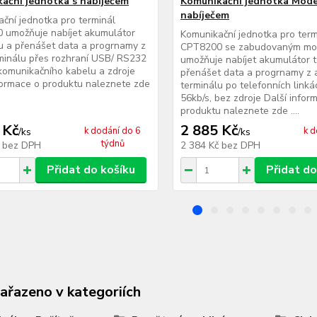
ační jednotka s nabíječem
Komunikační jednotka Mod
nabíječem
ční jednotka pro terminál
 umožňuje nabíjet akumulátor
Komunikační jednotka pro term
u a přenášet data a progrnamy z
CPT8200 se zabudovaným m
minálu přes rozhraní USB/ RS232
umožňuje nabíjet akumulátor t
komunikačního kabelu a zdroje
přenášet data a progrnamy z 
formace o produktu naleznete zde
terminálu po telefonních link
56kb/s, bez zdroje Další infor
produktu naleznete zde ....
 Kč
2 885 Kč
k dodání do 6
k d
/
ks
/
ks
týdnů
č
bez DPH
2 384 Kč
bez DPH
Přidat do košíku
Přidat do
zařazeno v kategoriích