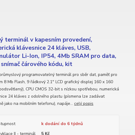
ý terminál v kapesním provedení,
rická klávesnice 24 kláves, USB,
ulátor Li-Ion, IP54, 4Mb SRAM pro data,
snímač čárového kódu, kit
průmyslový programovatelný terminál pro sběr dat, paměť pro
m 8 Mb Flash, 9 řádkový 2.1" LCD grafický displej 160 x 160
podsvětlený), CPU CMOS 32-bit s nízkou spotřebou, numerická
nice 24 kláves z odolného plastu (písmena lze zadávat
ě jako na mobilním telefonu), napáje...
celý popis
tupnost
k dodání do 6 týdnů
yklace II - terminál
5 Kč