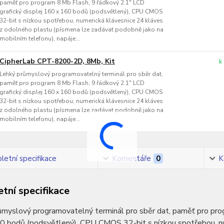
paměť pro program 8 Mb Flash, 9 řádkový 2.1" LCD
grafický displej 160 x 160 bodů (podsvětlený), CPU CMOS
32-bit s nízkou spotřebou, numerická klávesnice 24 kláves
z odolného plastu (písmena lze zadávat podobně jako na
mobilním telefonu), napáje...
CipherLab CPT-8200-2D, 8Mb, Kit
k
Lehký průmyslový programovatelný terminál pro sběr dat,
paměť pro program 8 Mb Flash, 9 řádkový 2.1" LCD
grafický displej 160 x 160 bodů (podsvětlený), CPU CMOS
32-bit s nízkou spotřebou, numerická klávesnice 24 kláves
z odolného plastu (písmena lze zadávat podobně jako na
mobilním telefonu), napáje...
etní specifikace
Komentáře
0
K
tní specifikace
myslový programovatelný terminál pro sběr dat, paměť pro prog
0 bodů (podsvětlený), CPU CMOS 32-bit s nízkou spotřebou, nu