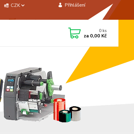
Přihlášení
CZK
 si rady? Zavolejte.
0
ks
 472744350
za
0,00 Kč
á 8:00 - 15:00