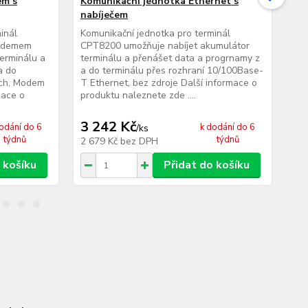
em s
Komunikační jednotka Ethernet s
Ru
nabíječem
Ruk
te
inál
Komunikační jednotka pro terminál
sní
odemem
CPT8200 umožňuje nabíjet akumulátor
sti
erminálu a
terminálu a přenášet data a progrnamy z
inf
a do
a do terminálu přes rozhraní 10/100Base-
ách, Modem
T Ethernet, bez zdroje Další informace o
mace o
produktu naleznete zde ....
3 242 Kč
5
odání do 6
k dodání do 6
/
ks
týdnů
týdnů
2 679 Kč
bez DPH
43
 košíku
Přidat do košíku