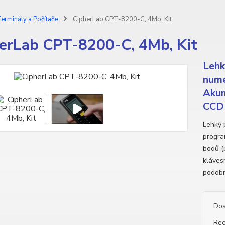
erminály a Počítače
CipherLab CPT-8200-C, 4Mb, Kit
erLab CPT-8200-C, 4Mb, Kit
Lehk
nume
Akum
CCD 
Lehký 
progra
bodů (
kláves
podobn
Dos
Rec