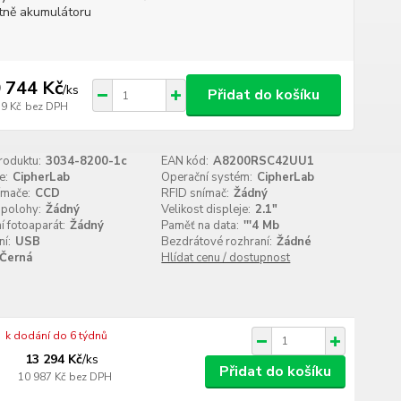
tně akumulátoru
 744 Kč
/
ks
Přidat do košíku
79 Kč
bez DPH
roduktu:
3034-8200-1c
EAN kód:
A8200RSC42UU1
e:
CipherLab
Operační systém:
CipherLab
ímače:
CCD
RFID snímač:
Žádný
 polohy:
Žádný
Velikost displeje:
2.1"
ní fotoaparát:
Žádný
Paměť na data:
'''4 Mb
í:
USB
Bezdrátové rozhraní:
Žádné
Černá
Hlídat cenu / dostupnost
k dodání do 6 týdnů
13 294 Kč
/
ks
Přidat do košíku
10 987 Kč
bez DPH