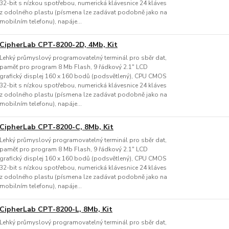
32-bit s nízkou spotřebou, numerická klávesnice 24 kláves
z odolného plastu (písmena lze zadávat podobně jako na
mobilním telefonu), napáje...
CipherLab CPT-8200-2D, 4Mb, Kit
Lehký průmyslový programovatelný terminál pro sběr dat,
paměť pro program 8 Mb Flash, 9 řádkový 2.1" LCD
grafický displej 160 x 160 bodů (podsvětlený), CPU CMOS
32-bit s nízkou spotřebou, numerická klávesnice 24 kláves
z odolného plastu (písmena lze zadávat podobně jako na
mobilním telefonu), napáje...
CipherLab CPT-8200-C, 8Mb, Kit
Lehký průmyslový programovatelný terminál pro sběr dat,
paměť pro program 8 Mb Flash, 9 řádkový 2.1" LCD
grafický displej 160 x 160 bodů (podsvětlený), CPU CMOS
32-bit s nízkou spotřebou, numerická klávesnice 24 kláves
z odolného plastu (písmena lze zadávat podobně jako na
mobilním telefonu), napáje...
CipherLab CPT-8200-L, 8Mb, Kit
Lehký průmyslový programovatelný terminál pro sběr dat,