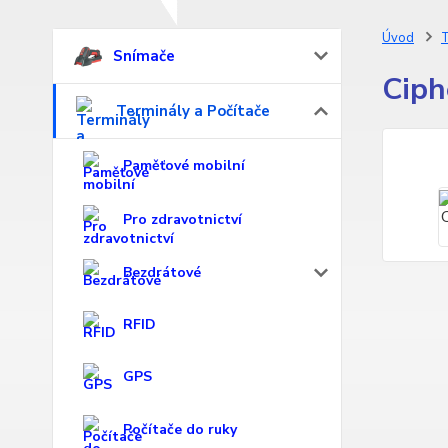
Úvod
T
Snímače
Ciph
Terminály a Počítače
Paměťové mobilní
Pro zdravotnictví
Bezdrátové
RFID
GPS
Počítače do ruky