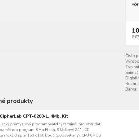
vče
10
8 8
Číslo p
Výrobc
Typ sn
Snímač
Digitál
Rozhran
Barva:
é produkty
CipherLab CPT-8200-L, 4Mb, Kit
Lehký průmyslový programovatelný terminál pro sběr dat,
paměť pro program 8 Mb Flash, 9 řádkový 2.1" LCD
grafický displej 160 x 160 bodů (podsvětlený), CPU CMOS