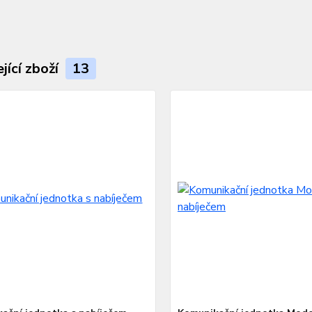
jící zboží
13