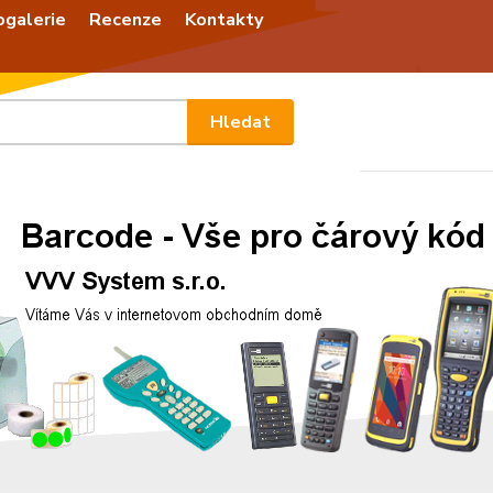
ogalerie
Recenze
Kontakty
Nevíte
Hledat
+420
Po - P