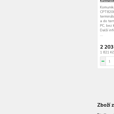
Komunik
Komunika
CPT8200
terminál
a do ter
PC, bez 
Další in
....
2 203
1 821 K
Zboží 