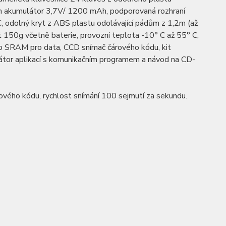
ion akumulátor 3,7V/ 1200 mAh, podporovaná rozhraní
 odolný kryt z ABS plastu odolávající pádům z 1,2m (až
150g včetně baterie, provozní teplota -10° C až 55° C,
Mb SRAM pro data, CCD snímač čárového kódu, kit
erátor aplikací s komunikačním programem a návod na CD-
ového kódu, rychlost snímání 100 sejmutí za sekundu.