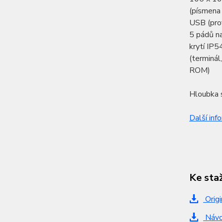
(písmena 
USB (pro
5 pádů na
krytí IP5
(terminál
ROM)
Hloubka s
Další inf
Ke sta
Origi
Návod