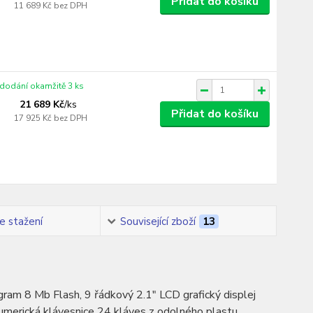
Přidat do košíku
11 689 Kč
bez DPH
 dodání okamžitě 3 ks
21 689 Kč
/
ks
Přidat do košíku
17 925 Kč
bez DPH
e stažení
Související zboží
13
ram 8 Mb Flash, 9 řádkový 2.1" LCD grafický displej
merická klávesnice 24 kláves z odolného plastu