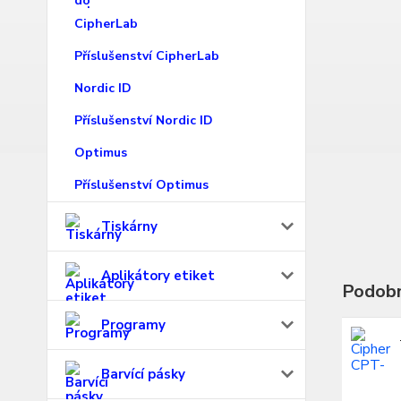
CipherLab
Příslušenství CipherLab
Nordic ID
Příslušenství Nordic ID
Optimus
Příslušenství Optimus
Tiskárny
Aplikátory etiket
Podobn
Programy
Barvící pásky