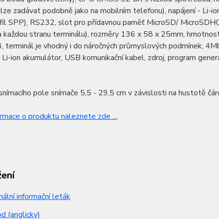
lze zadávat podobně jako na mobilním telefonu), napájení - Li-
fil SPP), RS232, slot pro přídavnou paměť MicroSD/ MicroSDHC,
 každou stranu terminálu), rozměry 136 x 58 x 25mm, hmotnost 
4, terminál je vhodný i do náročných průmyslových podmínek, 4
, Li-ion akumulátor, USB komunikační kabel, zdroj, program gen
nímacího pole snímače 5,5 - 29,5 cm v závislosti na hustotě čár
ormace o produktu naleznete zde ...
.
žení
nální informační leták
 (anglicky)