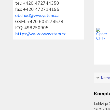
tel:
+420 472744350
fax: +420 472714195
obchod@vvvsystem.cz
GSM: +420 604274578
ICQ: 498250905
https://www.vvvsystem.cz
Kompl
Komple
Lehký prů
160 x 16